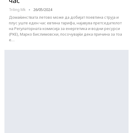
час
Triling Mk
26/05/2024
Домаќинствата летово може да добијат поевтина струја и
плус уште еден час евтина тарифа, најавува претседателот
на Регулаторната комисија за енергетика и водни ресурси
(РКЕ), Марко Бислимовски, посочувајќи дека причина за тоа
е…