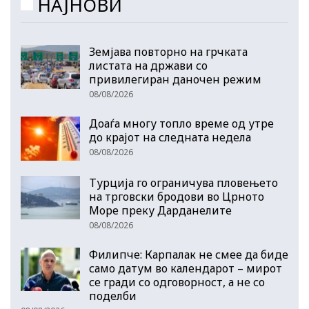
НАЈНОВИ
Земјава повторно на грчката
листата на држави со
привилегиран даночен режим
08/08/2026
Доаѓа многу топло време од утре
до крајот на следната недела
08/08/2026
Турција го ограничува пловењето
на трговски бродови во Црното
Море преку Дарданелите
08/08/2026
Филипче: Карпалак не смее да биде
само датум во календарот – мирот
се гради со одговорност, а не со
поделби