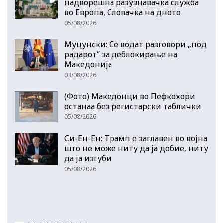
надворешна разузнавачка служба
во Европа, Словачка на дното
05/08/2026
Муцунски: Се водат разговори „под
радарот“ за деблокирање на
Македонија
03/08/2026
(Фото) Македонци во Пефкохори
останаа без регистарски таблички
05/08/2026
Си-Ен-Ен: Трамп е заглавен во војна
што не може ниту да ја добие, ниту
да ја изгуби
05/08/2026