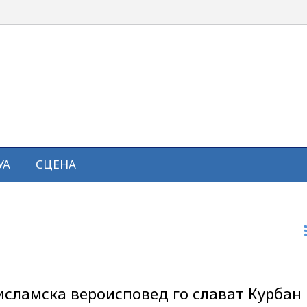
УА
СЦЕНА
исламска вероисповед го слават Курбан