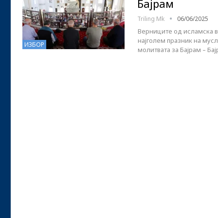
Бајрам
Triling Mk
06/06/2025
Верниците од исламска в
најголем празник на мусл
ИЗБОР
молитвата за Бајрам – Ба