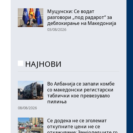
Муцунски: Се водат
разговори „под радарот“ за
деблокирање на Македонија
03/08/2026
НАЈНОВИ
Во Албанија се запали комбе
со македонски регистарски
таблички кое превезувало
пилиња
08/08/2026
Се додека не се зголемат
откупните цени не се
откажуваме: Земјоделците го