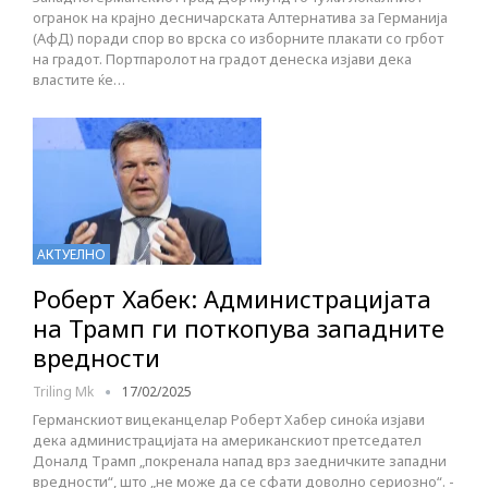
огранок на крајно десничарската Алтернатива за Германија
(АфД) поради спор во врска со изборните плакати со грбот
на градот. Портпаролот на градот денеска изјави дека
властите ќе…
АКТУЕЛНО
Роберт Хабек: Администрацијата
на Трамп ги поткопува западните
вредности
Triling Mk
17/02/2025
Германскиот вицеканцелар Роберт Хабер синоќа изјави
дека администрацијата на американскиот претседател
Доналд Трамп „покренала напад врз заедничките западни
вредности“, што „не може да се сфати доволно сериозно“. -