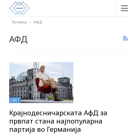
Почетна
АФД
АФД
СВЕТ
Крајнодесничарската АфД за
првпат стана најпопуларна
партија во Германија