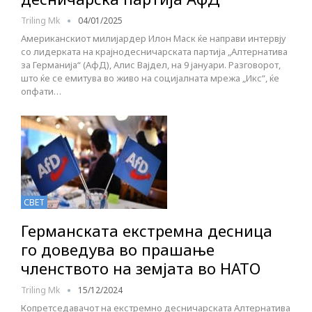
Triling Mk
04/01/2025
Американскиот милијардер Илон Маск ќе направи интервју
со лидерката на крајнодесничарската партија „Алтернатива
за Германија“ (АфД), Алис Вајдел, на 9 јануари. Разговорот,
што ќе се емитува во живо на социјалната мрежа „Икс“, ќе
опфати…
СВЕТ
Германската екстремна десница
го доведува во прашање
членството на земјата во НАТО
Triling Mk
15/12/2024
Копретседавачот на екстремно десничарската Алтернатива