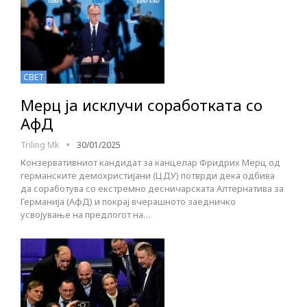
СВЕТ
Мерц ја исклучи соработката со
АфД
Triling Mk
30/01/2025
Конзервативниот кандидат за канцелар Фридрих Мерц од
германските демохристијани (ЦДУ) потврди дека одбива
да соработува со екстремно десничарската Алтернатива за
Германија (АфД) и покрај вчерашното заедничко
усвојување на предлогот на…