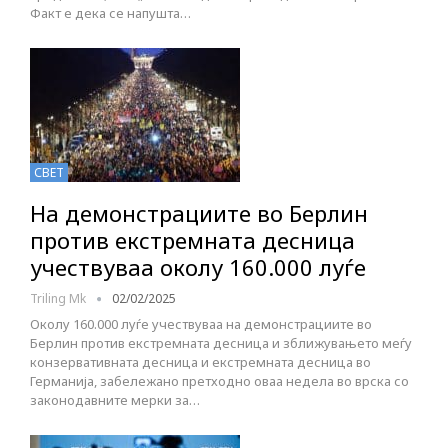
Факт е дека се напушта…
СВЕТ
На демонстрациите во Берлин
против екстремната десница
учествуваа околу 160.000 луѓе
Triling Mk
02/02/2025
Околу 160.000 луѓе учествуваа на демонстрациите во
Берлин против екстремната десница и зближувањето меѓу
конзервативната десница и екстремната десница во
Германија, забележано претходно оваа недела во врска со
законодавните мерки за…