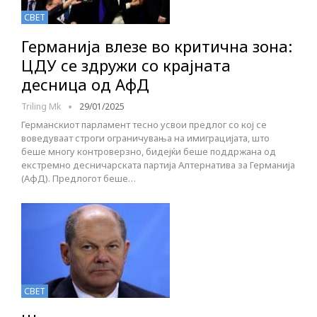
СВЕТ
Германија влезе во критична зона:
ЦДУ се здружи со крајната
десница од АфД
Triling Mk
29/01/2025
Германскиот парламент тесно усвои предлог со кој се
воведуваат строги ограничувања на имиграцијата, што
беше многу контроверзно, бидејќи беше поддржана од
екстремно десничарската партија Алтернатива за Германија
(АфД). Предлогот беше…
СВЕТ