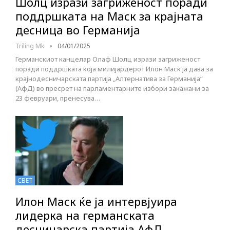
Шолц изрази загриженост поради
поддршката на Маск за крајната
десница во Германија
Triling Mk
04/01/2025
Германскиот канцелар Олаф Шолц изрази загриженост
поради поддршката која милијардерот Илон Маск ја дава за
крајнодесничарската партија „Алтернатива за Германија“
(АфД) во пресрет на парламентарните избори закажани за
23 февруари, пренесува…
СВЕТ
Илон Маск ќе ja интервјуира
лидерка на германската
десничарска партија АфД