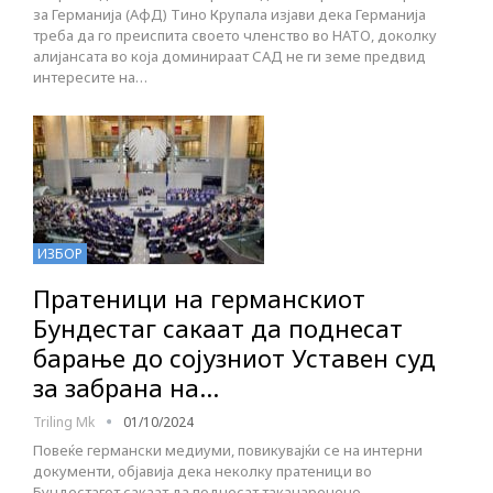
за Германија (АфД) Тино Крупала изјави дека Германија
треба да го преиспита своето членство во НАТО, доколку
алијансата во која доминираат САД не ги земе предвид
интересите на…
ИЗБОР
Пратеници на германскиот
Бундестаг сакаат да поднесат
барање до сојузниот Уставен суд
за забрана на…
Triling Mk
01/10/2024
Повеќе германски медиуми, повикувајќи се на интерни
документи, објавија дека неколку пратеници во
Бундестагот сакаат да поднесат таканаречено