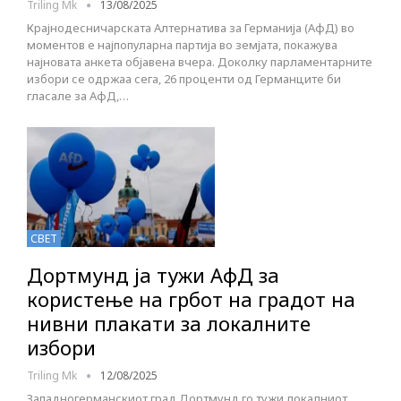
Triling Mk
13/08/2025
Крајнодесничарската Алтернатива за Германија (АфД) во
моментов е најпопуларна партија во земјата, покажува
најновата анкета објавена вчера. Доколку парламентарните
избори се одржаа сега, 26 проценти од Германците би
гласале за АфД,…
СВЕТ
Дортмунд ја тужи АфД за
користење на грбот на градот на
нивни плакати за локалните
избори
Triling Mk
12/08/2025
Западногерманскиот град Дортмунд го тужи локалниот