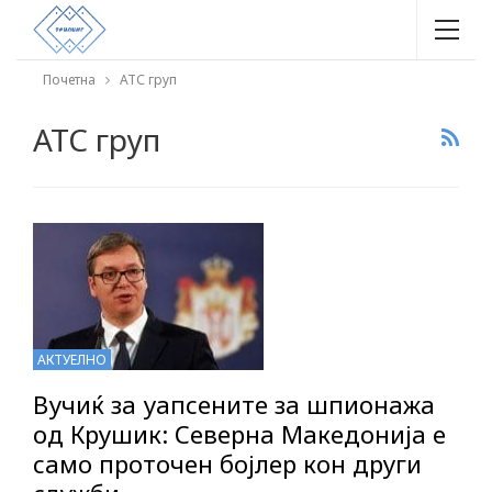
Почетна
АТС груп
АТС груп
АКТУЕЛНО
Вучиќ за уапсените за шпионажа
од Крушик: Северна Македонија е
само проточен бојлер кон други