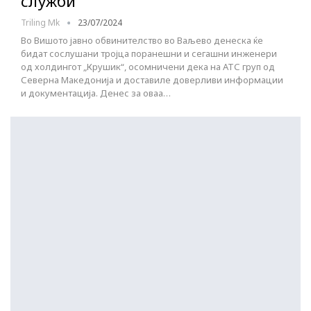
служби
Triling Mk
23/07/2024
Во Вишото јавно обвинителство во Ваљево денеска ќе
бидат сослушани тројца поранешни и сегашни инженери
од холдингот „Крушик“, осомничени дека на АТС груп од
Северна Македонија и доставиле доверливи информации
и документација. Денес за оваа…