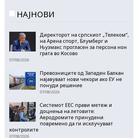
НАЈНОВИ
Директорот на српскиот „Телеком“,
на Арена спорт, Блумберг и
Њузмакс прогласен за персона нон
грата во Косово
07/08/2026
Превозниците од Западен Балкан
најавуваат нови чекори ако ЕУ не
понуди решение
07/08/2026
Системот ЕЕС прави метеж и
доцнења на летовите:
Аеродромите принудени
повремено да ги исклучуваат
контролите
07/08/2026