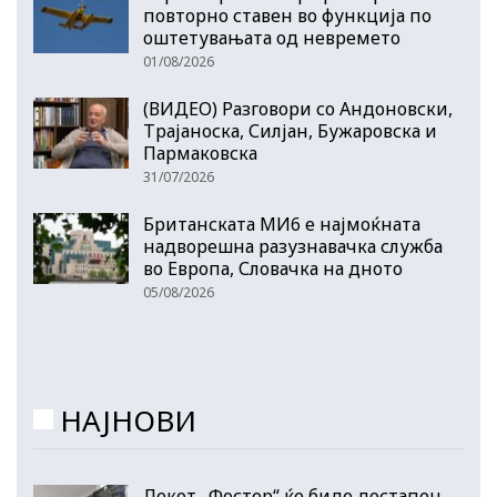
повторно ставен во функција по
оштетувањата од невремето
01/08/2026
(ВИДЕО) Разговори со Андоновски,
Трајаноска, Силјан, Бужаровска и
Пармаковска
31/07/2026
Британската МИ6 е најмоќната
надворешна разузнавачка служба
во Европа, Словачка на дното
05/08/2026
НАЈНОВИ
Лекот „Фостер“ ќе биде достапен