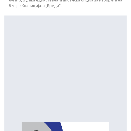
луѓето, и дека единствената албанска опција за изборите на
8 мај е Коалицијата „Вреди“.…