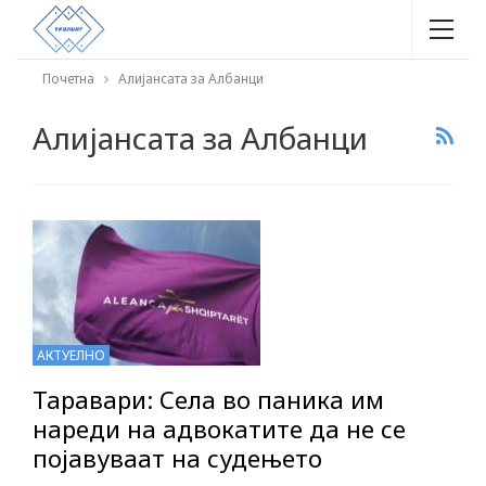
Почетна
Алијансата за Албанци
Алијансата за Албанци
АКТУЕЛНО
Таравари: Села во паника им
нареди на адвокатите да не се
појавуваат на судењето