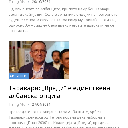
Triling Mk
20/10/2024
Од Алијансата за Албанците, крилото на Арбен Тарвари,
велат дека Зијадин Села е во паника бидејќи на повторното
судење се врати случајот за тоа кому му припаѓа партијата,
односно АА – Зиадин Села преку неговите адвокати не се
појавил на…
АКТУЕЛНО
Таравари: „Вреди“ e единствена
албанска опција
Triling Mk
27/04/2024
Претседателот на Алијансата за Албанците, Арбен
Таравари, денеска од Тетово порача дека изборната
програма „План 2030“ на Коалицијата „Вреди“, вреди за