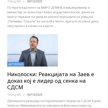
Triling Mk
09/10/2025
Потпретседателот на ВМРО-ДПМНЕ и вицепремиер и
министер за транспорт Александар Николоски, денеска
присуствуваше на увид во реконструкцијата на улицата
„Палмиро Тољати“ во населба Ченто, при што истакна дека
овој проект е начин на којшто…
АКТУЕЛНО
Николоски: Реакцијата на Заев е
доказ кој е лидер од сенка на
СДСМ
Triling Mk
06/10/2025
Денешната реакција на поранешниот лидер на СДСМ Зоран
Заев на обвинувањата за наводни куферчиња пари од