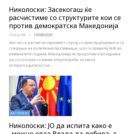
Николоски: Засекогаш ќе
расчистиме со структурите кои се
против демократска Македонија
Triling Mk
10/09/2025
Ако не се расчисти најновиот случај со прислушкување и со
следење на политички противници, што го правела АНБ во
изминатите години, Македонија ќе продолжи и во иднина
да се соочува со вакви злоупотреби, истакна
потпретседателот на…
АКТУЕЛНО
Николоски: ЈО да испита како е
„можно оваа Влада да добива, а