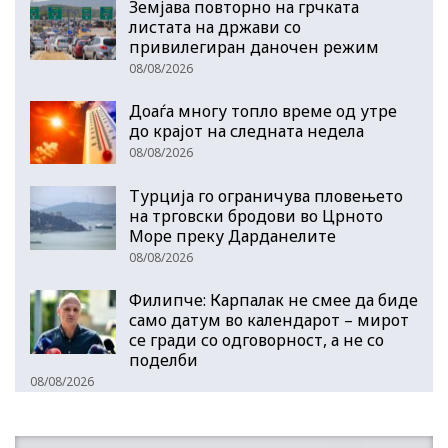
Земјава повторно на грчката
листата на држави со
привилегиран даночен режим
08/08/2026
Доаѓа многу топло време од утре
до крајот на следната недела
08/08/2026
Турција го ограничува пловењето
на трговски бродови во Црното
Море преку Дарданелите
08/08/2026
Филипче: Карпалак не смее да биде
само датум во календарот – мирот
се гради со одговорност, а не со
поделби
08/08/2026