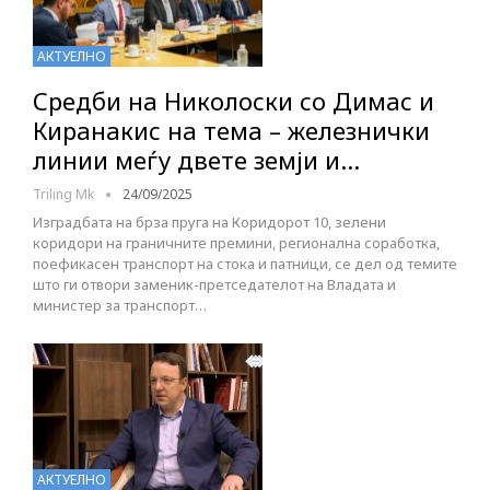
АКТУЕЛНО
Средби на Николоски со Димас и
Киранакис на тема – железнички
линии меѓу двете земји и…
Triling Mk
24/09/2025
Изградбата на брза пруга на Коридорот 10, зелени
коридори на граничните премини, регионална соработка,
поефикасен транспорт на стока и патници, се дел од темите
што ги отвори заменик-претседателот на Владата и
министер за транспорт…
АКТУЕЛНО