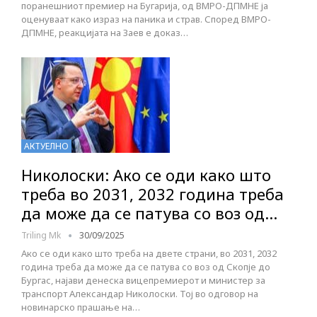
поранешниот премиер на Бугарија, од ВМРО-ДПМНЕ ја
оценуваат како израз на паника и страв. Според ВМРО-
ДПМНЕ, реакцијата на Заев е доказ…
АКТУЕЛНО
Николоски: Ако се оди како што
треба во 2031, 2032 година треба
да може да се патува со воз од…
Triling Mk
30/09/2025
Ако се оди како што треба на двете страни, во 2031, 2032
година треба да може да се патува со воз од Скопје до
Бургас, најави денеска вицепремиерот и министер за
транспорт Александар Николоски. Тој во одговор на
новинарско прашање на…