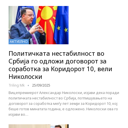
АКТУЕЛНО
Политичката нестабилност во
Србија го одложи договорот за
соработка за Коридорот 10, вели
Николоски
Triling Mk
25/09/2025
Вицепремиерот Александар Николоски, изјави дека поради
политичката нестабилност во Србија, потпишувањето на
договорот за соработка меѓу пет земји за Коридорот 10, кој
беше готов минатата година, е одложено. Николоски ова го
изјави во…