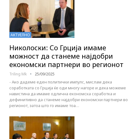
АКТУЕЛНО
Николоски: Со Грција имаме
можност да станеме најдобри
економски партнери во регионот
Triling Mk
25/09/2025
- Ако дадеме еден политички импулс, мислам дека
соработката со Грција ќе оди многу нагоре и дека можеме
навистина да имаме одлична економска соработка и
дефинитивно да станеме најдобри економски партнери во
регионот, затоа што го имаме тоа…