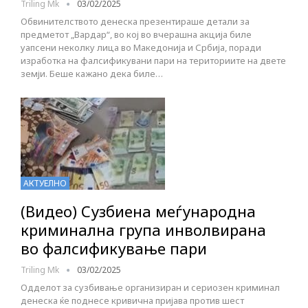
Triling Mk
03/02/2025
Обвинителството денеска презентираше детали за
предметот „Вардар“, во кој во вчерашна акција биле
уапсени неколку лица во Македонија и Србија, поради
изработка на фалсификувани пари на териториите на двете
земји. Беше кажано дека биле…
АКТУЕЛНО
(Видео) Сузбиена меѓународна
криминална група инволвирана
во фалсификување пари
Triling Mk
03/02/2025
Одделот за сузбивање организиран и сериозен криминал
денеска ќе поднесе кривична пријава против шест