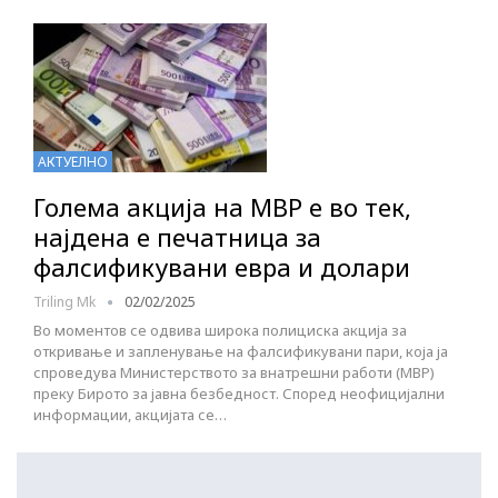
АКТУЕЛНО
Голема акција на МВР е во тек,
најдена е печатница за
фалсификувани евра и долари
Triling Mk
02/02/2025
Во моментов се одвива широка полициска акција за
откривање и запленување на фалсификувани пари, која ја
спроведува Министерството за внатрешни работи (МВР)
преку Бирото за јавна безбедност. Според неофицијални
информации, акцијата се…