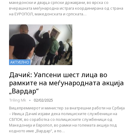
македонски и двајца српски државјани, во врска со
вчерашната меѓународна истрага координирана од страна
на ЕУРОПОЛ, македонската и српската…
АКТУЕЛНО
Дачиќ: Уапсени шест лица во
рамките на меѓународната акција
„Вардар“
Triling Mk
02/02/2025
Вицепремиерот и министер за внатрешни работи на Србија
– Ивица Дачиќ изјави дека полициските службеници на
СБПОК, во соработка со полициските службеници од
Македонија и Европол, во рамки на големата акција под
кодното име „Вардар“, а по…