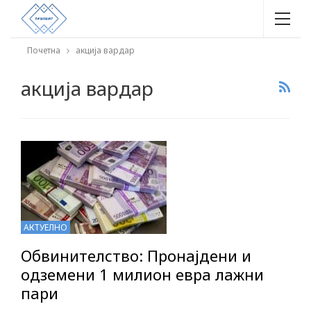
Почетна
акција вардар
акција вардар
АКТУЕЛНО
Обвинителство: Пронајдени и
одземени 1 милион евра лажни
пари