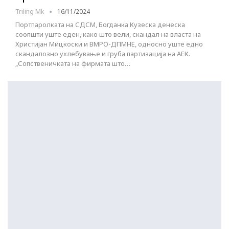
Triling Mk
16/11/2024
Портпаролката на СДСМ, Богданка Кузеска денеска
соопшти уште еден, како што вели, скандал на власта на
Христијан Мицкоски и ВМРО-ДПМНЕ, односно уште едно
скандалозно ухлебување и груба партизација на АЕК.
„Сопственичката на фирмата што…