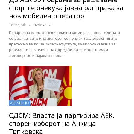
спор, се очекува јавна расправа за
нов мобилен оператор
Triling Mk
07/01/2025
Пазарот на електронски комуникации ја заврши годината
со раст кај сите индикатори, со поплаки од корисниците
претежно за лоша интернет услуга, за висока сметка за
роаминг и за измена на одредби од претплатнички
договор, но и најава за нов…
АКТУЕЛНО
СДСМ: Власта ја партизира АЕК,
спорен изборот на Анкица
Трпковска