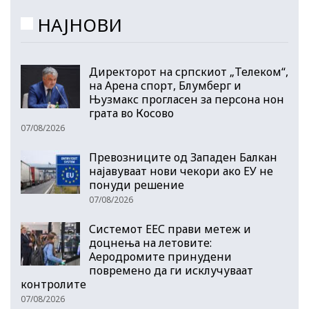
НАЈНОВИ
Директорот на српскиот „Телеком“,
на Арена спорт, Блумберг и
Њузмакс прогласен за персона нон
грата во Косово
07/08/2026
Превозниците од Западен Балкан
најавуваат нови чекори ако ЕУ не
понуди решение
07/08/2026
Системот ЕЕС прави метеж и
доцнења на летовите:
Аеродромите принудени
повремено да ги исклучуваат
контролите
07/08/2026