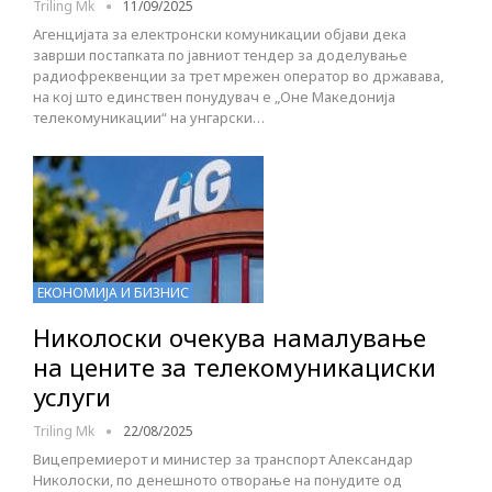
Triling Mk
11/09/2025
Агенцијата за електронски комуникации објави дека
заврши постапката по јавниот тендер за доделување
радиофреквенции за трет мрежен оператор во државава,
на кој што единствен понудувач е „Оне Македонија
телекомуникации“ на унгарски…
ЕКОНОМИЈА И БИЗНИС
Николоски очекува намалување
на цените за телекомуникациски
услуги
Triling Mk
22/08/2025
Вицепремиерот и министер за транспорт Александар
Николоски, по денешното отворање на понудите од