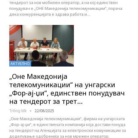
тендерот за нов мобилен оператор, а на кој единствен
понудувач е „ОНЕ Македонија телекомуникации“, порача
дека конкуренцијата е здрава работа и…
АКТУЕЛНО
„Оне Македонија
телекомуникации“ на унгарски
„Фор-ај-џи“, единствен понудувач
на тендерот за трет…
Triling Mk
22/08/2025
„Оне Македонија телекомуникации“, фирма на унгарската
„Фор-ај-џи“, е единствената компанија која достави понуда
на тендерот на Агенцијата за електронски комуникации за
доделување одобренија за нов мрежен оператор.