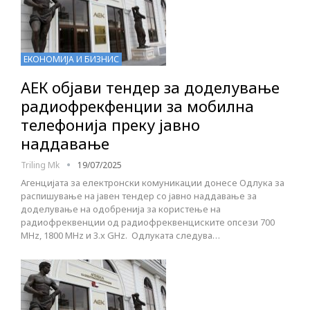
ЕКОНОМИЈА И БИЗНИС
АЕК објави тендер за доделување
радиофрекфенции за мобилна
телефонија преку јавно
наддавање
Triling Mk
19/07/2025
Агенцијата за електронски комуникации донесе Одлука за
распишување на јавен тендер со јавно наддавање за
доделување на одобренија за користење на
радиофреквенции од радиофреквенциските опсези 700
MHz, 1800 MHz и 3.x GHz. Одлуката следува…