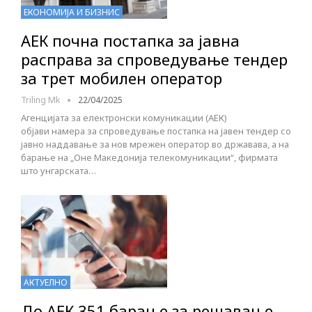
ЕКОНОМИЈА И БИЗНИС
АЕК почна постапка за јавна
расправа за спроведување тендер
за трет мобилен оператор
Triling Mk
22/04/2025
Агенцијата за електронски комуникации (АЕК)
објави намера за спроведување постапка на јавен тендер со
јавно наддавање за нов мрежен оператор во државава, а на
барање на „Оне Македонија телекомуникации“, фирмата
што унгарската…
АКТУЕЛНО
До АЕК 351 барање за решавање