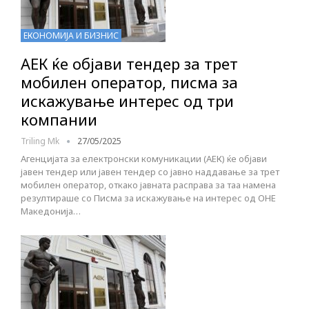
ЕКОНОМИЈА И БИЗНИС
АЕК ќе објави тендер за трет
мобилен оператор, писма за
искажување интерес од три
компании
Triling Mk
27/05/2025
Агенцијата за електронски комуникации (АЕК) ќе објави
јавен тендер или јавен тендер со јавно наддавање за трет
мобилен оператор, откако јавната расправа за таа намена
резултираше со Писмa за искажување на интерес од ОНЕ
Македонија…