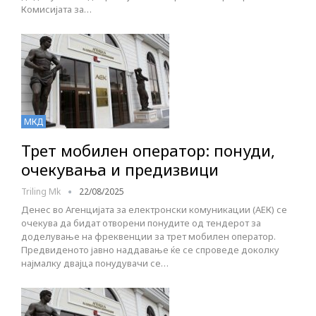
Комисијата за…
МКД
Трет мобилен оператор: понуди,
очекувања и предизвици
Triling Mk
22/08/2025
Денес во Агенцијата за електронски комуникации (АЕК) се
очекува да бидат отворени понудите од тендерот за
доделување на фреквенции за трет мобилен оператор.
Предвиденото јавно наддавање ќе се спроведе доколку
најмалку двајца понудувачи се…