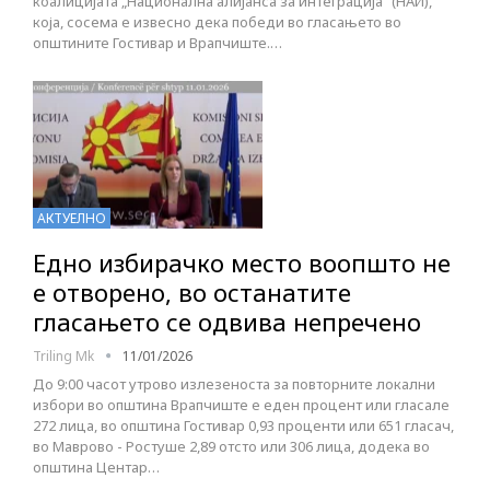
коалицијата „Национална алијанса за интеграција“ (НАИ),
која, сосема е извесно дека победи во гласањето во
општините Гостивар и Врапчиште.…
АКТУЕЛНО
Едно избирачко место воопшто не
е отворено, во останатите
гласањето се одвива непречено
Triling Mk
11/01/2026
До 9:00 часот утрово излезеноста за повторните локални
избори во општина Врапчиште е еден процент или гласале
272 лица, во општина Гостивар 0,93 проценти или 651 гласач,
во Маврово - Ростуше 2,89 отсто или 306 лица, додека во
општина Центар…