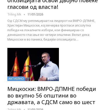
опозицијата освои двојно повеќе
гласови од власта!
Triling Mk
11/01/2026
Од СДСМ му реплицираат на лидерот на ВМРО-ДПМНЕ,
Христијан Мицкоски, кој вечерва прогласи апсолутна
победа на локалните избори, кои финишираа со
денешното гласање во четири општини. Велат дека
Мицкоски е во паника, бидејќи опозицијата…
АКТУЕЛНО
Мицкоски: ВМРО-ДПМНЕ победи
во вкупно 56 општини во
државата, а СДСМ само во шест
Triling Mk
11/01/2026