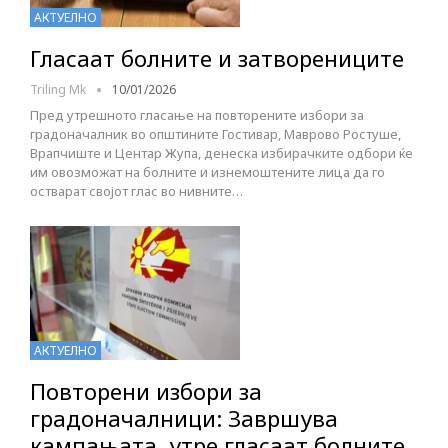
АКТУЕЛНО
Гласаат болните и затворениците
Triling Mk
10/01/2026
Пред утрешното гласање на повторените избори за
градоначалник во општините Гостивар, Маврово Ростуше,
Врапчиште и Центар Жупа, денеска избирачките одбори ќе
им овозможат на болните и изнемоштените лица да го
остварат својот глас во нивните…
АКТУЕЛНО
Повторени избори за
градоначалници: Завршува
кампањата, утре гласаат болните,