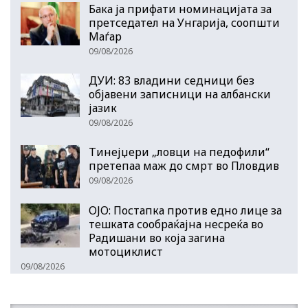
Бака ја прифати номинацијата за
претседател на Унгарија, соопшти
Маѓар
09/08/2026
ДУИ: 83 владини седници без
објавени записници на албански
јазик
09/08/2026
Тинејџери „ловци на педофили“
претепаа маж до смрт во Пловдив
09/08/2026
ОЈО: Постапка против едно лице за
тешката сообраќајна несреќа во
Радишани во која загина
мотоциклист
09/08/2026