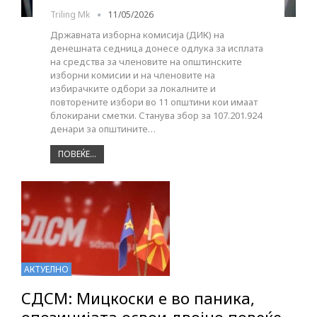
Triling Mk
11/05/2026
Државната изборна комисија (ДИК) на
денешната седница донесе одлука за исплата
на средства за членовите на општинските
изборни комисии и на членовите на
избирачките одбори за локалните и
повторените избори во 11 општини кои имаат
блокирани сметки. Станува збор за 107.201.924
денари за општините…
ПОВЕЌЕ...
АКТУЕЛНО
СДСМ: Мицкоски е во паника,