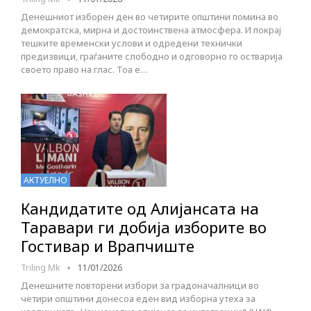
Денешниот изборен ден во четирите општини помина во
демократска, мирна и достоинствена атмосфера. И покрај
тешките временски услови и одредени технички
предизвици, граѓаните слободно и одговорно го остварија
своето право на глас. Тоа е…
АКТУЕЛНО
Кандидатите од Алијансата на
Таравари ги добија изборите во
Гостивар и Врапчиште
Triling Mk
11/01/2026
Денешните повторени избори за градоначалници во
четири општини донесоа еден вид изборна утеха за