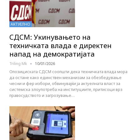
АКТУЕЛНО
СДСМ: Укинувањето на
техничката влада е директен
напад на демократијата
Triling Mk
10/01/2026
Опозициската СДСМ соопшти дека техничката влада мора
да остане како единствен механизам за обезбедување
чесни и фер избори, обвинувајќи ја актуелната власт за
системска злоупотреба на институциите, притисоци врз
правосудството и загрозување…