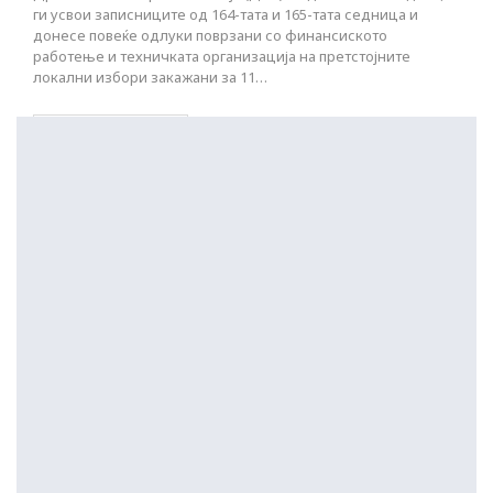
ги усвои записниците од 164-тата и 165-тата седница и
донесе повеќе одлуки поврзани со финансиското
работење и техничката организација на претстојните
локални избори закажани за 11…
ПОСТАРИ НАПИСИ