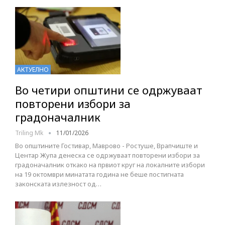
АКТУЕЛНО
Во четири општини се одржуваат
повторени избори за
градоначалник
Triling Mk
11/01/2026
Во општините Гостивар, Маврово - Ростуше, Врапчиште и
Центар Жупа денеска се одржуваат повторени избори за
градоначалник откако на првиот круг на локалните избори
на 19 октомври минатата година не беше постигната
законската излезност од…