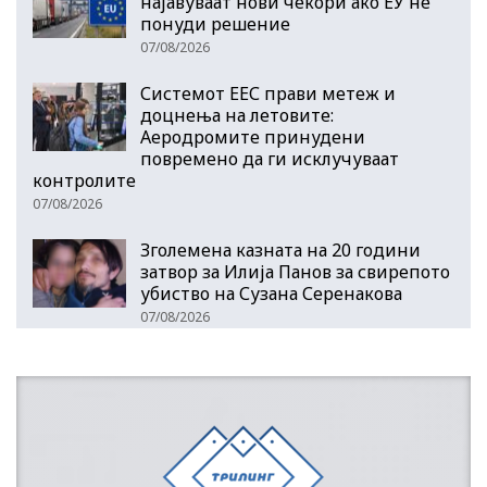
најавуваат нови чекори ако ЕУ не
понуди решение
07/08/2026
Системот ЕЕС прави метеж и
доцнења на летовите:
Аеродромите принудени
повремено да ги исклучуваат
контролите
07/08/2026
Зголемена казната на 20 години
затвор за Илија Панов за свирепото
убиство на Сузана Серенакова
07/08/2026