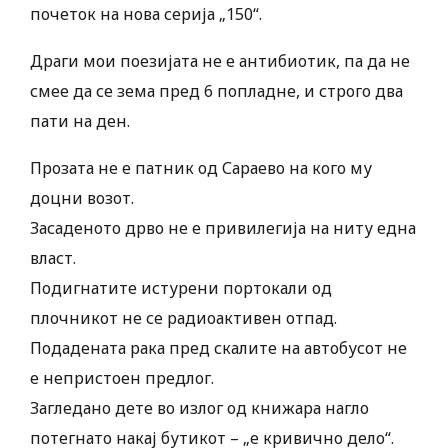
почеток на нова серија „150“.
Драги мои поезијата не е антибиотик, па да не
смее да се зема пред 6 попладне, и строго два
пати на ден.
Прозата не е патник од Сараево на кого му
доцни возот.
Засаденото дрво не е привилегија на ниту една
власт.
Подигнатите истурени портокали од
плочникот не се радиоактивен отпад.
Подадената рака пред скалите на автобусот не
е непристоен предлог.
Загледано дете во излог од книжара нагло
потегнато накај бутикот – „е кривично дело“.