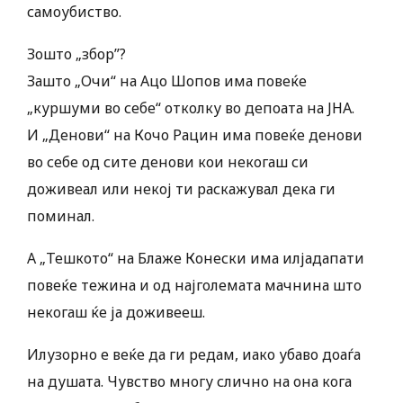
самоубиство.
Зошто „збор”?
Зашто „Очи“ на Ацо Шопов има повеќе
„куршуми во себе“ отколку во депоата на ЈНА.
И „Денови“ на Кочо Рацин има повеќе денови
во себе од сите денови кои некогаш си
доживеал или некој ти раскажувал дека ги
поминал.
А „Тешкото“ на Блаже Конески има илјадапати
повеќе тежина и од најголемата мачнина што
некогаш ќе ја доживееш.
Илузорно е веќе да ги редам, иако убаво доаѓа
на душата. Чувство многу слично на она кога