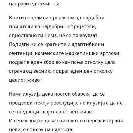
направи една чистка.
Книгите одамна прераснаа од најдобри
пријатели во најдобри непријатели,
едноставно ги нема, не се појавуваат.
Подраги ни се кратките и адаптибилни
сентенци, наменските маркетиншки вртлози,
подраг е еден збор во кампања отколку цела
страна од весник, подраг еден ден отколку
целиот живот.
Нема илузија дека постои обврска, да се
предводи некоја револуција, но илузија е да не
се предводи својот сопствен живот.
И сепак знајте дека списокот со нереализирани
цели, е список на надежта.