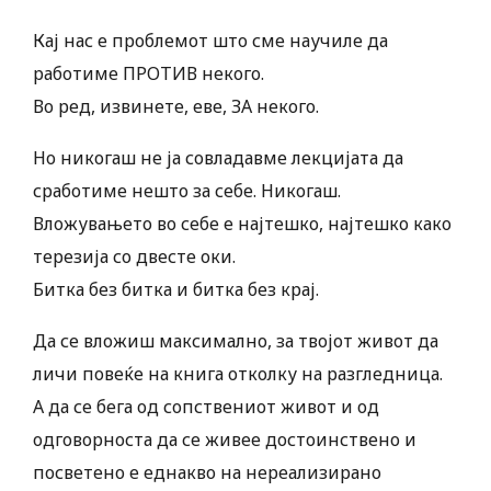
Кај нас е проблемот што сме научиле да
работиме ПРОТИВ некого.
Во ред, извинете, еве, ЗА некого.
Но никогаш не ја совладавме лекцијата да
сработиме нешто за себе. Никогаш.
Вложувањето во себе е најтешко, најтешко како
терезија со двесте оки.
Битка без битка и битка без крај.
Да се вложиш максимално, за твојот живот да
личи повеќе на книга отколку на разгледница.
А да се бега од сопствениот живот и од
одговорноста да се живее достоинствено и
посветено е еднакво на нереализирано