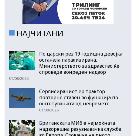
НАЈЧИТАНИ
По царски рез 19 годишна девојка
останала парализирана,
Министерството за здравство ќе
спроведе вонреден надзор
01/08/2026
Сервисираниот ер трактор
повторно ставен во функција по
оштетувањата од невремето
01/08/2026
Британската МИ6 е најмоќната
надворешна разузнавачка служба
во Европа, Словачка на дното