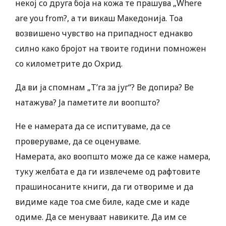
некој со друга боја на кожа те прашува „Where
are you from?, а ти викаш Македонија. Тоа
возвишено чувство на припадност еднакво
силно како бројот на твоите години помножен
со километрите до Охрид.
Да ви ја спомнам „Т’га за југ“? Ве допира? Ве
натажува? Ја паметите ли воопшто?
Не е намерата да се испитуваме, да се
проверуваме, да се оценуваме.
Намерата, ако воопшто може да се каже намера,
туку желбата е да ги извлечеме од рафтовите
прашиносаните книги, да ги отвориме и да
видиме каде тоа сме биле, каде сме и каде
одиме. Да се менуваат навиките. Да им се