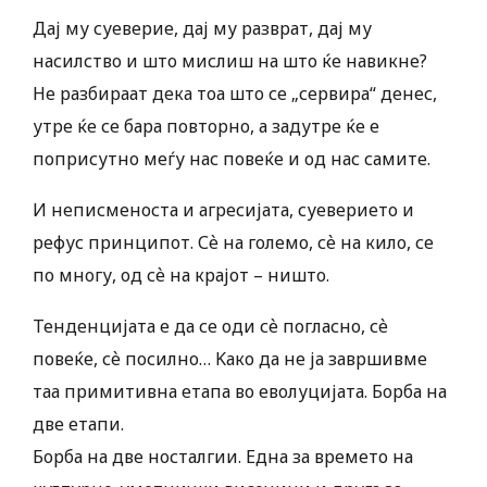
Дај му суеверие, дај му разврат, дај му
насилство и што мислиш на што ќе навикне?
Не разбираат дека тоа што се „сервира“ денес,
утре ќе се бара повторно, а задутре ќе е
поприсутно меѓу нас повеќе и од нас самите.
И неписменоста и агресијата, суеверието и
рефус принципот. Сѐ на големо, сѐ на кило, се
по многу, од сѐ на крајот – ништо.
Тенденцијата е да се оди сѐ погласно, сѐ
повеќе, сѐ посилно… Kако да не ја завршивме
таа примитивна етапа во еволуцијата. Борба на
две етапи.
Борба на две носталгии. Една за времето на