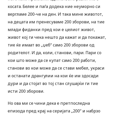
косата. Белее и паѓа додека ние неуморно си
вергламе 200-че на ден. И така мине животот,
на децата им пренесуваме 200 зборови, на тие
млади фиданки пред кои е целиот живот,
живот кој ги чека нешто да кажат и да покажат,
тие ќе имаат во „џеб“ само 200 зборови од
родителот. И да, коли, станови, пари. Пари со
кои што може да се купат само 200 работи,
станови во кои може да се стави мебел, украси
и останати дрангулии на кои ќе им здосади
дури и да стојат во тој стан слушајќи ги тие
исти 200 зборови.
Но ова ми се чини дека е претпоследна
епизода пред крај на серијата „200“ и набрзо