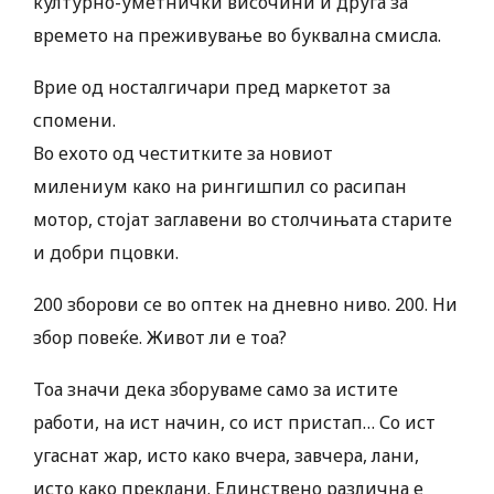
културно-уметнички височини и друга за
времето на преживување во буквална смисла.
Врие од носталгичари пред маркетот за
спомени.
Во ехото од честитките за новиот
милениум како на рингишпил со расипан
мотор, стојат заглавени во столчињата старите
и добри пцовки.
200 зборови се во оптек на дневно ниво. 200. Ни
збор повеќе. Живот ли е тоа?
Тоа значи дека зборуваме само за истите
работи, на ист начин, со ист пристап… Со ист
угаснат жар, исто како вчера, завчера, лани,
исто како преклани. Единствено различна е