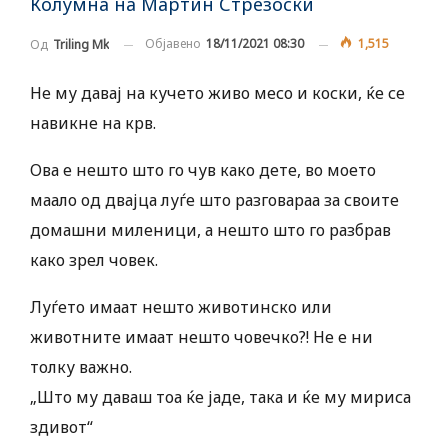
Колумна на Мартин Стрезоски
Објавено
18/11/2021 08:30
1,515
Од
Triling Mk
Не му давај на кучето живо месо и коски, ќе се
навикне на крв.
Ова е нешто што го чув како дете, во моето
маало од двајца луѓе што разговараа за своите
домашни миленици, а нешто што го разбрав
како зрел човек.
Луѓето имаат нешто животинско или
животните имаат нешто човечко?! Не е ни
толку важно.
„Што му даваш тоа ќе јаде, така и ќе му мириса
здивот“