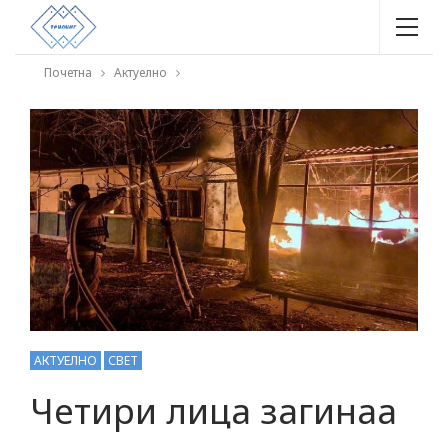
Почетна
Актуелно
АКТУЕЛНО
СВЕТ
Четири лица загинаа