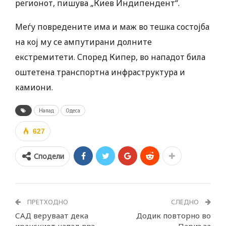
регионот, пишува „Киев Индипендент“.
Меѓу повредените има и маж во тешка состојба
на кој му се ампутирани долните
екстремитети. Според Кипер, во нападот била
оштетена транспортна инфраструктура и
камиони.
Напад
Одеса
627
Сподели
ПРЕТХОДНО
СЛЕДНО
САД веруваат дека
Додик повторно во