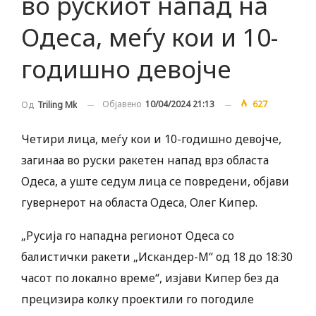
во рускиот напад на
Одеса, меѓу кои и 10-
годишно девојче
Објавено
10/04/2024 21:13
627
Од
Triling Mk
Четири лица, меѓу кои и 10-годишно девојче,
загинаа во руски ракетен напад врз областа
Одеса, а уште седум лица се повредени, објави
гувернерот на областа Одеса, Олег Кипер.
„Русија го нападна регионот Одеса со
балистички ракети „Искандер-М“ од 18 до 18:30
часот по локално време“, изјави Кипер без да
прецизира колку проектили го погодиле