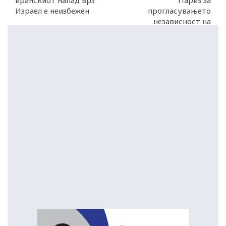
иранскиот напад врз
Париз за
Израел е неизбежен
прогласувањето
независност на
Република Српска