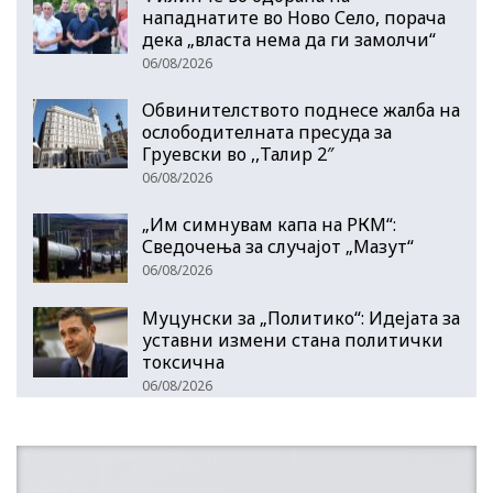
нападнатите во Ново Село, порача
дека „власта нема да ги замолчи“
06/08/2026
Обвинителството поднесе жалба на
ослободителната пресуда за
Груевски во ,,Талир 2″
06/08/2026
„Им симнувам капа на РКМ“:
Сведочења за случајот „Мазут“
06/08/2026
Муцунски за „Политико“: Идејата за
уставни измени стана политички
токсична
06/08/2026