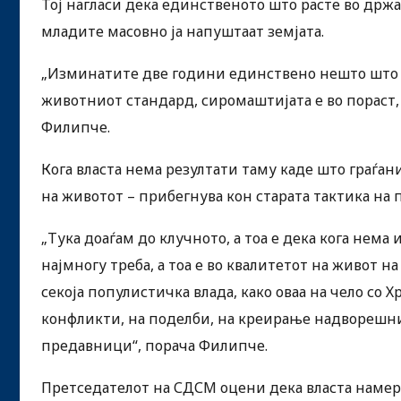
Тој нагласи дека единственото што расте во држа
младите масовно ја напуштаат земјата.
„Изминатите две години единствено нешто што е
животниот стандард, сиромаштијата е во пораст, 
Филипче.
Кога власта нема резултати таму каде што граѓан
на животот – прибегнува кон старата тактика на
„Тука доаѓам до клучното, а тоа е дека кога нема
најмногу треба, а тоа е во квалитетот на живот н
секоја популистичка влада, како оваа на чело со 
конфликти, на поделби, на креирање надворешн
предавници“, порача Филипче.
Претседателот на СДСМ оцени дека власта намерн