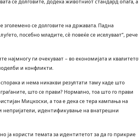
вата се долговите, додека животниот стандард опаѓа, а
 зголемено се долговите на државата. Падна
луѓето, посебно младите, сѐ повеќе се иселуваат“, рече
ите најмногу ги очекуваат – во економијата и квалитето
 поделби и конфликти.
 испорака и нема никакви резултати таму каде што
а граѓаните, што се прави? Нормално, тоа што го прави
Христијан Мицкоски, а тоа е дека се тера кампања на
и непријатели, идентификување на внатрешни
о ја користи темата за идентитетот за да го прикрие