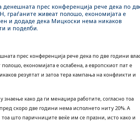
а денешната прес конференција рече дека по дв
, граѓаните живеат полошо, економијата е
очен и додаде дека Мицкоски нема никаков
ти и поделби.
шната прес конференција рече дека по две години вла
олошо, економијата е ослабена, а европскиот пат е
каков резултат и затоа тера кампања на конфликти и
ту знаење како да ги менаџира работите, согласно тоа
 пред скоро две години нема исполнето ниту 20%. А
и тоа што паричниците веќе им се празни, исто како и