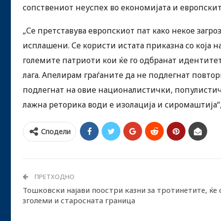
сопствениот неуспех во економијата и европски
„Се претставува европскиот пат како некое загро
исплашени. Се користи истата приказна со која на
големите патриоти кои ќе го одбранат идентитетот
лага. Апелирам граѓаните да не подлегнат повтор
подлегнат на овие националистички, популистич
лажна реторика води е изолација и сиромаштија“
Сподели
ПРЕТХОДНО
Тошковски најави поостри казни за тротинетите, ќе 
зголеми и старосната граница