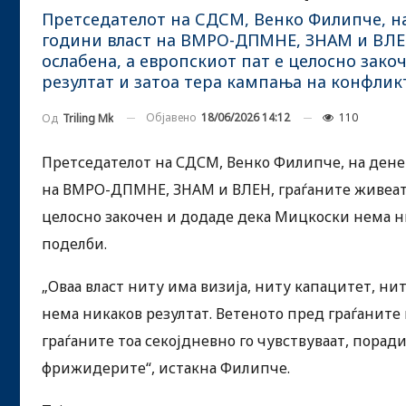
Претседателот на СДСМ, Венко Филипче, н
години власт на ВМРО-ДПМНЕ, ЗНАМ и ВЛЕН
ослабена, а европскиот пат е целосно зак
резултат и затоа тера кампања на конфлик
Објавено
18/06/2026 14:12
110
Од
Triling Mk
Претседателот на СДСМ, Венко Филипче, на дене
на ВМРО-ДПМНЕ, ЗНАМ и ВЛЕН, граѓаните живеат п
целосно закочен и додаде дека Мицкоски нема ни
поделби.
„Оваа власт ниту има визија, ниту капацитет, ни
нема никаков резултат. Ветеното пред граѓаните
граѓаните тоа секојдневно го чувствуваат, порад
фрижидерите“, истакна Филипче.