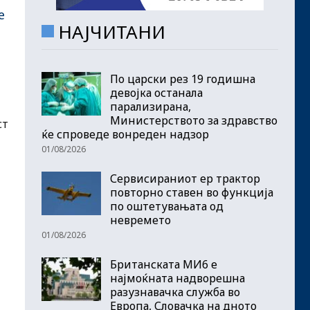
е
НАЈЧИТАНИ
По царски рез 19 годишна
девојка останала
парализирана,
Министерството за здравство
ст
ќе спроведе вонреден надзор
01/08/2026
Сервисираниот ер трактор
повторно ставен во функција
по оштетувањата од
невремето
01/08/2026
Британската МИ6 е
најмоќната надворешна
разузнавачка служба во
Европа, Словачка на дното