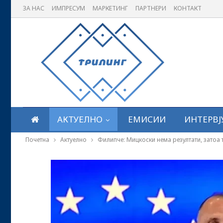
ЗА НАС
ИМПРЕСУМ
МАРКЕТИНГ
ПАРТНЕРИ
КОНТАКТ
АКТУЕЛНО
ЕМИСИИ
ИНТЕРВЈ
Почетна
Актуелно
Филипче: Мицкоски нема резултати, затоа