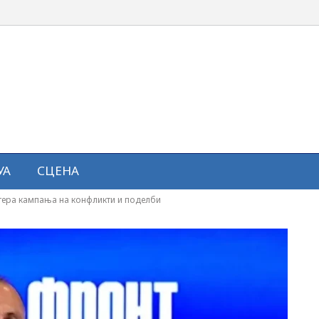
УА
СЦЕНА
 тера кампања на конфликти и поделби