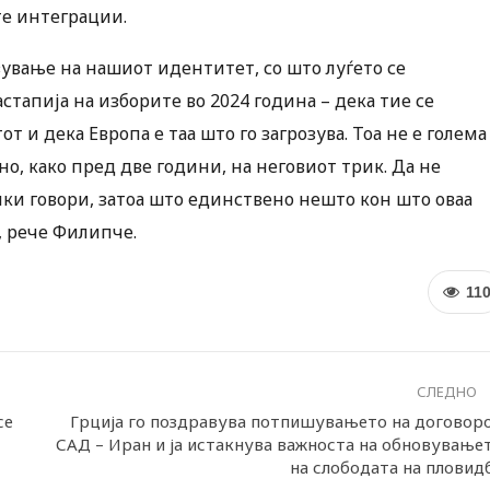
те интеграции.
зување на нашиот идентитет, со што луѓето се
стапија на изборите во 2024 година – дека тие се
 и дека Европа е таа што го загрозува. Тоа не е голема
но, како пред две години, на неговиот трик. Да не
ки говори, затоа што единствено нешто кон што оваа
, рече Филипче.
11
СЛЕДНО
се
Грција го поздравува потпишувањето на договор
САД – Иран и ја истакнува важноста на обновување
на слободата на пловид