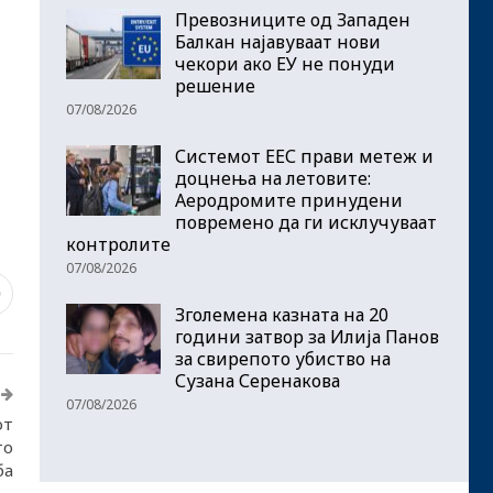
Превозниците од Западен
Балкан најавуваат нови
чекори ако ЕУ не понуди
решение
07/08/2026
Системот ЕЕС прави метеж и
доцнења на летовите:
Аеродромите принудени
повремено да ги исклучуваат
контролите
07/08/2026
0
Зголемена казната на 20
години затвор за Илија Панов
за свирепото убиство на
Сузана Серенакова
07/08/2026
от
то
ба