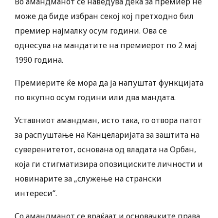
Во амандманот се наведува дека за премиер не
може да биде избран секој кој претходно бил
премиер најмалку осум години. Ова се
однесува на мандатите на премиерот по 2 мај
1990 година.
Премиерите ќе мора да ја напуштат функцијата
по вкупно осум години или два мандата.
Уставниот амандман, исто така, го отвора патот
за распуштање на Канцеларијата за заштита на
суверенитетот, основана од владата на Орбан,
која ги стигматизира опозициските личности и
новинарите за „служење на странски
интереси“.
Со амандманот се враќаат и основачките права