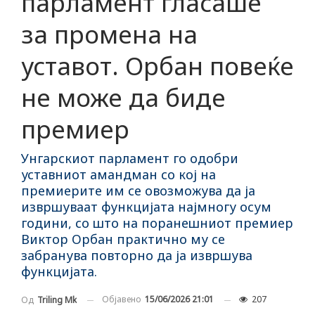
парламент гласаше
за промена на
уставот. Орбан повеќе
не може да биде
премиер
Унгарскиот парламент го одобри
уставниот амандман со кој на
премиерите им се овозможува да ја
извршуваат функцијата најмногу осум
години, со што на поранешниот премиер
Виктор Орбан практично му се
забранува повторно да ја извршува
функцијата.
Објавено
15/06/2026 21:01
207
Од
Triling Mk