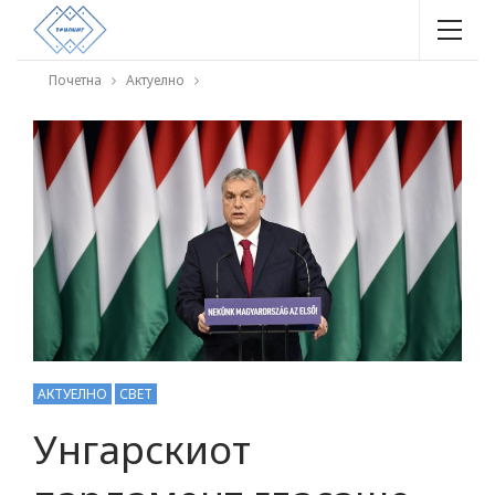
Почетна
Актуелно
АКТУЕЛНО
СВЕТ
Унгарскиот