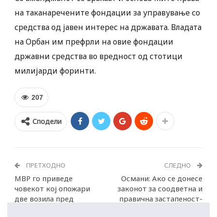
на таканаречените фондации за управување со
средства од јавен интерес на државата. Владата
на Орбан им префрли на овие фондации
државни средства во вредност од стотици
милијарди форинти.
207
Сподели
ПРЕТХОДНО
СЛЕДНО
МВР го приведе
Османи: Ако се донесе
човекот кој опожари
законот за соодветна и
две возила пред
правична застапеност-
Бугарската амбасада
потоп