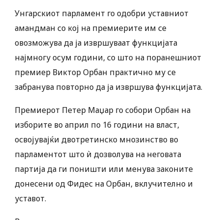
Унгарскиот парламент го одобри уставниот
амандман со кој на премиерите им се
овозможува да ја извршуваат функцијата
најмногу осум години, со што на поранешниот
премиер Виктор Орбан практично му се
забранува повторно да ја извршува функцијата.
Премиерот Петер Маџар го собори Орбан на
изборите во април по 16 години на власт,
освојувајќи двотретинско мнозинство во
парламентот што ѝ дозволува на неговата
партија да ги поништи или менува законите
донесени од Фидес на Орбан, вклучително и
уставот.