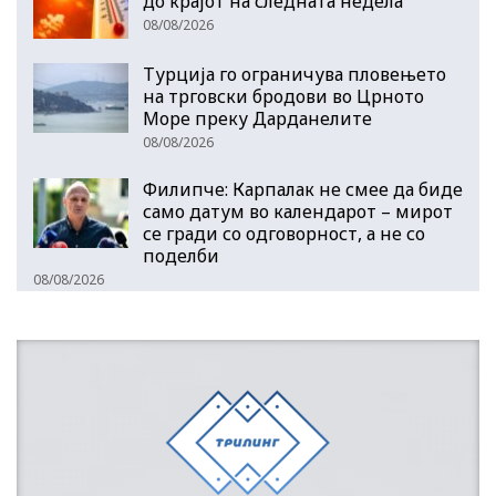
до крајот на следната недела
08/08/2026
Турција го ограничува пловењето
на трговски бродови во Црното
Море преку Дарданелите
08/08/2026
Филипче: Карпалак не смее да биде
само датум во календарот – мирот
се гради со одговорност, а не со
поделби
08/08/2026