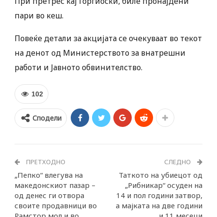
При претрес кај Ѓорѓиоски, биле пронајдени
пари во кеш.
Повеќе детали за акцијата се очекуваат во текот
на денот од Министерството за внатрешни
работи и Јавното обвинителство.
102
Сподели
ПРЕТХОДНО
СЛЕДНО
„Пепко“ влегува на
Таткото на убиецот од
македонскиот пазар –
„Рибникар“ осуден на
од денес ги отвора
14 и пол години затвор,
своите продавници во
а мајката на две години
Рамстор мол и во
и 11 месеци