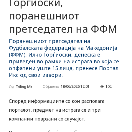
Ѓорѓиоски,
поранешниот
претседател на ФФМ
Поранешниот претседател на
Фудбалската федерација на Македонија
(ФФМ), Илчо Ѓорѓиоски, денеска е
приведен во рамки на истрага во која се
опфатени уште 15 лица, пренесе Портал
Икс од свои извори.
Објавено
18/06/2026 12:01
102
Од
Triling Mk
Според информациите со кои располага
порталот, предмет на истрага се и три
компании поврзани со случајот.