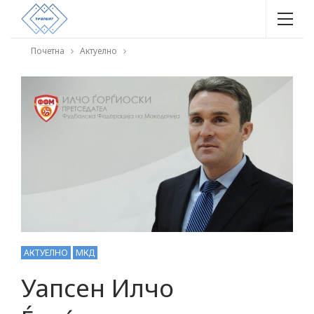
Почетна
Актуелно
АКТУЕЛНО
МКД
Уапсен Илчо