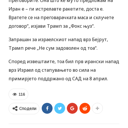
преговорите. Она што ќе му го предложам на
Иран е – ги истрелавте ракетите, доста е.
Вратете се на преговарачката маса и склучете
договор“, изјави Трамп за „Фокс њуз“.
Запрашан за израелскиот напад врз Бејрут,
Трамп рече „Не сум задоволен од тоа“.
Според извештаите, тоа бил прв ирански напад
врз Израел од стапувањето во сила на
примирјето поддржано од САД на 8 април.
116
Сподели