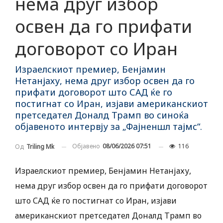
нема друг избор
освен да го прифати
договорот со Иран
Израелскиот премиер, Бенјамин
Нетанјаху, нема друг избор освен да го
прифати договорот што САД ќе го
постигнат со Иран, изјави американскиот
претседател Доналд Трамп во синоќа
објавеното интервју за „Фајненшл тајмс“.
Објавено
08/06/2026 07:51
116
Од
Triling Mk
Израелскиот премиер, Бенјамин Нетанјаху,
нема друг избор освен да го прифати договорот
што САД ќе го постигнат со Иран, изјави
американскиот претседател Доналд Трамп во