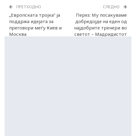
ПРЕТХОДНО
СЛЕДНО
„Европската тројка“ ја
Перез: Му посакуваме
поддржа идејата за
добредојде на еден од
преговори меѓу Киев и
најдобрите тренери во
Москва
светот – Мадридистот
Жозе Мурињо