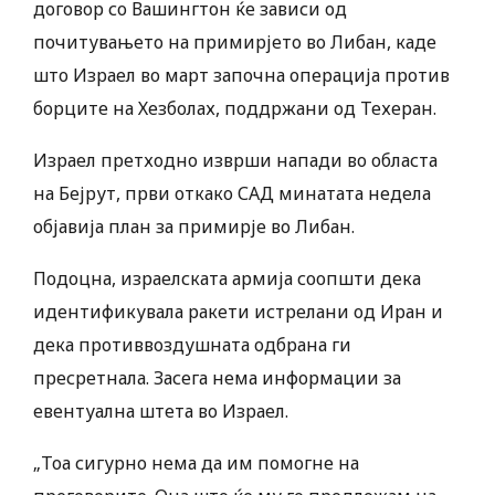
договор со Вашингтон ќе зависи од
почитувањето на примирјето во Либан, каде
што Израел во март започна операција против
борците на Хезболах, поддржани од Техеран.
Израел претходно изврши напади во областа
на Бејрут, први откако САД минатата недела
објавија план за примирје во Либан.
Подоцна, израелската армија соопшти дека
идентификувала ракети истрелани од Иран и
дека противвоздушната одбрана ги
пресретнала. Засега нема информации за
евентуална штета во Израел.
„Тоа сигурно нема да им помогне на