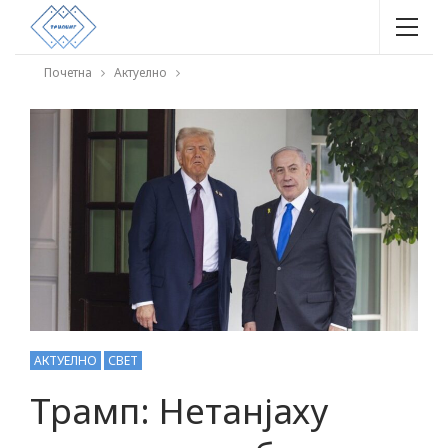
Почетна
Актуелно
АКТУЕЛНО
СВЕТ
Трамп: Нетанјаху