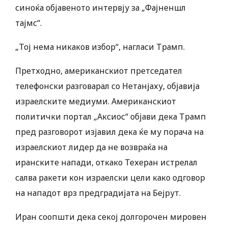
синоќа објавеното интервју за „Фајненшл
тајмс“.
„Тој нема никаков избор“, нагласи Трамп.
Претходно, американскиот претседател
телефонски разговарал со Нетанјаху, објавија
израелските медиуми. Американскиот
политички портал „Аксиос“ објави дека Трамп
пред разговорот изјавил дека ќе му порача на
израелскиот лидер да не возвраќа на
иранските напади, откако Техеран истрелал
салва ракети кон израелски цели како одговор
на нападот врз предградијата на Бејрут.
Иран соопшти дека секој долгорочен мировен