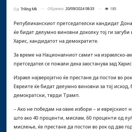
Објавено
20/09/2024 08:33
185
Од
Triling Mk
Републиканскиот претседателски кандидат Донал
ќе бидат делумно виновни доколку тој ги загуби
Харис, кандидатот на демократите.
За време на Националниот самит на израелско-а
претседател се пожали дека заостанува зад Хари
Израел најверојатно ќе престане да постои во ро
Евреите ќе бидат делумно виновни за тој исход, 
демократски, тврди Трамп.
– Ако не победам на овие избори – и еврејскиот н
што ако 40 проценти, мислам, 60 проценти од луѓ
мислење, ќе престане да постои во рок од две го