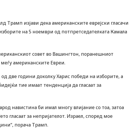
д Трамп изјави дека американските еврејски гласачи
 изборите на 5 ноември од потпретседателката Камала
мериканскиот совет во Вашингтон, поранешниот
с меѓу американските Евреи.
к од две години доколку Харис победи на изборите, а
бидејќи тие имаат тенденција да гласаат за
арод навистина би имал многу влијание со тоа, затоа
ето гласаат за непријателот. Израел, според мое
дини“, порача Трамп.