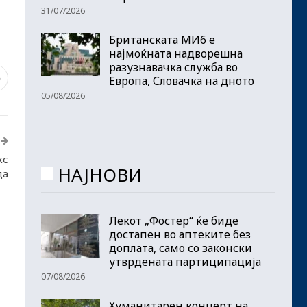
31/07/2026
Британската МИ6 е
најмоќната надворешна
разузнавачка служба во
5
Европа, Словачка на дното
05/08/2026
кс
НАЈНОВИ
да
Лекот „Фостер“ ќе биде
достапен во аптеките без
доплата, само со законски
утврдената партиципација
07/08/2026
Хуманитарен концерт на