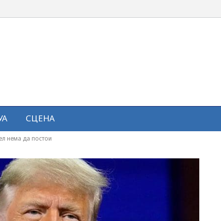
УА
СЦЕНА
ел нема да постои