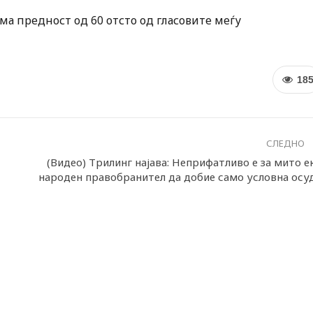
ма предност од 60 отсто од гласовите меѓу
18
СЛЕДНО
(Видео) Трилинг најава: Неприфатливо е за мито е
народен правобранител да добие само условна осу