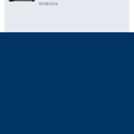
05/08/2026
НАЈНОВИ
Лекот „Фостер“ ќе биде достапен
во аптеките без доплата, само со
законски утврдената
партиципација
07/08/2026
Хуманитарен концерт на
фолклорниот ансамбл „Мегдан” во
Стар Дојран
07/08/2026
Народниот правобранител оформи
предмет за загадувањето на водата