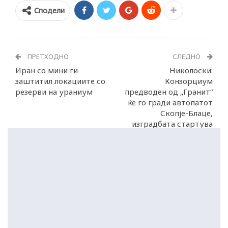
Сподели
ПРЕТХОДНО
СЛЕДНО
Иран со мини ги
Николоски:
заштитил локациите со
Конзорциум
резерви на ураниум
предводен од „Гранит“
ќе го гради автопатот
Скопје-Блаце,
изградбата стартува
летово