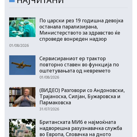
По царски рез 19 годишна девојка
останала парализирана,
Министерството за здравство ќе
спроведе вонреден надзор
01/08/2026
Сервисираниот ер трактор
повторно ставен во функција по
оштетувањата од невремето
01/08/2026
(ВИДЕО) Разговори со Андоновски,
Трајаноска, Силјан, Бужаровска и
Пармаковска
31/07/2026
Британската МИ6 е најмоќната
надворешна разузнавачка служба
во Европа, Словачка на дното