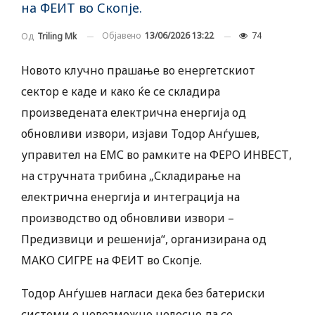
на ФЕИТ во Скопје.
Објавено
13/06/2026 13:22
74
Од
Triling Mk
Новото клучно прашање во енергетскиот
сектор е каде и како ќе се складира
произведената електрична енергија од
обновливи извори, изјави Тодор Анѓушев,
управител на ЕМС во рамките на ФЕРО ИНВЕСТ,
на стручната трибина „Складирање на
електрична енергија и интеграција на
производство од обновливи извори –
Предизвици и решенија“, организирана од
МАКО СИГРЕ на ФЕИТ во Скопје.
Тодор Анѓушев нагласи дека без батериски
системи е невозможно целосно да се