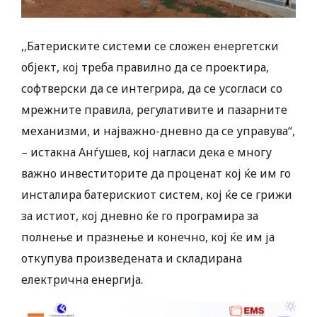
,,Батериските системи се сложен енергетски
објект, кој треба правилно да се проектира,
софтверски да се интегрира, да се усогласи со
мрежните правила, регулативите и пазарните
механизми, и најважно-дневно да се управува“,
– истакна Анѓушев, кој нагласи дека е многу
важно инвеститорите да проценат кој ќе им го
инсталира батерискиот систем, кој ќе се грижи
за истиот, кој дневно ќе го програмира за
полнење и празнење и конечно, кој ќе им ја
откупува произведената и складирана
електрична енергија.