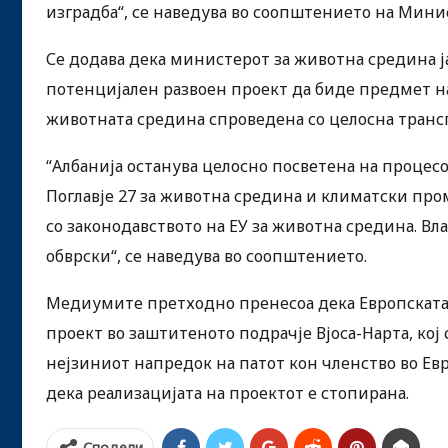
изградба“, се наведува во соопштението на Мини
Се додава дека министерот за животна средина ја
потенцијален развоен проект да биде предмет на
животната средина спроведена со целосна транс
“Албанија останува целосно посветена на процесо
Поглавје 27 за животна средина и климатски про
со законодавството на ЕУ за животна средина. Вл
обврски“, се наведува во соопштението.
Медиумите претходно пренесоа дека Европската 
проект во заштитеното подрачје Вјоса-Нарта, кој
нејзиниот напредок на патот кон членство во Ев
дека реализацијата на проектот е стопирана.
Сподели