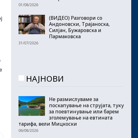
01/08/2026
(ВИДЕО) Разговори со
ј
Андоновски, Трајаноска,
Силјан, Бужаровска и
Пармаковска
31/07/2026
е
е
НАЈНОВИ
Не размислуваме за
поскапување на струјата, туку
за поевтинување или барем
зголемување на евтината
тарифа, вели Мицкоски
06/08/2026
5