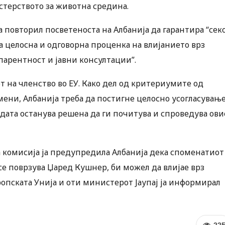
стерството за животна средина.
 повторил посветеноста на Албанија да гарантира “секо
 целосна и одговорна проценка на влијанието врз
парентност и јавни консултации”.
т на членство во ЕУ. Како дел од критериумите од
мени, Албанија треба да постигне целосно усогласувањ
адата останува решена да ги почитува и спроведува ови
комисија ја предупредила Албанија дека споменатиот
 се поврзува Џаред Кушнер, би можел да влијае врз
ропската Унија и оти министерот Јаупај ја информирал
22