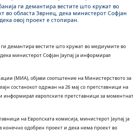
анија ги демантира вестите што кружат во
т во областа Зврнец, дека министерот Софјан
дека овој проект е стопиран.
 ги демантира вестите што кружат во медиумите во
 дека министерот Софјан Јаупај ја информирал
.
ации (МИА), објави соопштение на Министерството за
нлајн состанокот одржан на 26 мај со претставници на
, ги информирал европските претставници за моментна
ставници на Европската комисија, министерот Јаупај ја
 конечно одобрен проект и дека нема проект во