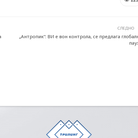
СЛЕДНО
а
„Антропик“: ВИ е вон контрола, се предлага глобал
пау