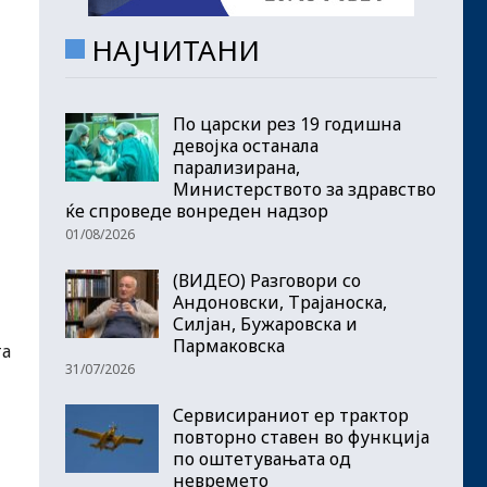
НАЈЧИТАНИ
По царски рез 19 годишна
девојка останала
парализирана,
Министерството за здравство
ќе спроведе вонреден надзор
01/08/2026
(ВИДЕО) Разговори со
Андоновски, Трајаноска,
Силјан, Бужаровска и
Пармаковска
та
31/07/2026
Сервисираниот ер трактор
повторно ставен во функција
по оштетувањата од
невремето