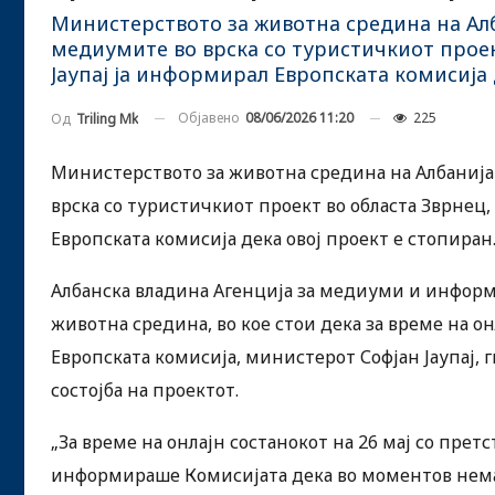
Министерството за животна средина на Алб
медиумите во врска со туристичкиот проек
Јаупај ја информирал Европската комисија 
Објавено
08/06/2026 11:20
225
Од
Triling Mk
Министерството за животна средина на Албанија
врска со туристичкиот проект во областа Зврнец,
Европската комисија дека овој проект е стопиран
Албанска владина Агенција за медиуми и информ
животна средина, во кое стои дека за време на о
Европската комисија, министерот Софјан Јаупај
состојба на проектот.
„За време на онлајн состанокот на 26 мај со прет
информираше Комисијата дека во моментов нема