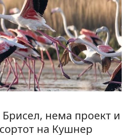
 Брисел, нема проект и
есортот на Кушнер