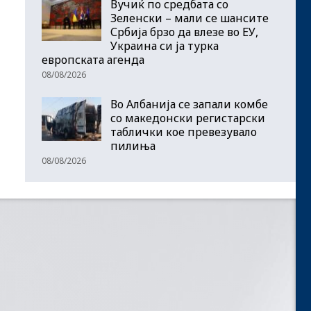
Вучиќ по средбата со
Зеленски – мали се шансите
Србија брзо да влезе во ЕУ,
Украина си ја турка
европската агенда
08/08/2026
Во Албанија се запали комбе
со македонски регистарски
таблички кое превезувало
пилиња
08/08/2026