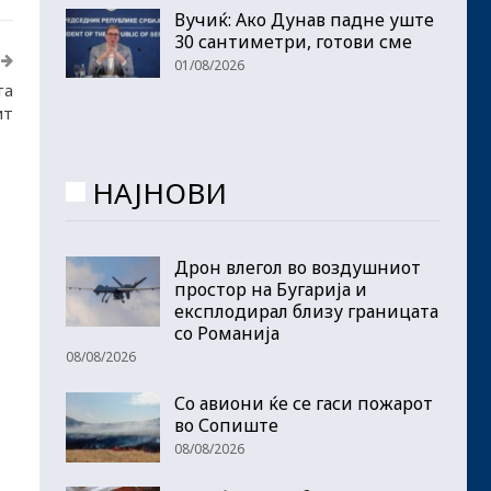
Вучиќ: Ако Дунав падне уште
30 сантиметри, готови сме
01/08/2026
та
ит
НАЈНОВИ
Дрон влегол во воздушниот
простор на Бугарија и
експлодирал близу границата
со Романија
08/08/2026
Со авиони ќе се гаси пожарот
во Сопиште
08/08/2026