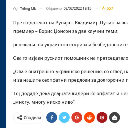
Објавено
02/02/2022 18:15
557
Од
Triling Mk
Претседателот на Русија – Владимир Путин за ве
премиер – Борис Џонсон за две клучни теми:
решавање на украинската криза и безбедносните
Ова го изјави рускиот помошник на претседатело
„Ова е внатрешно-украинско решение, со оглед н
и за нашите сеопфатни предлози за долгорочни га
Тој додаде дека двајцата лидери ќе опфатат и нек
„многу, многу ниско ниво“.
Сподели