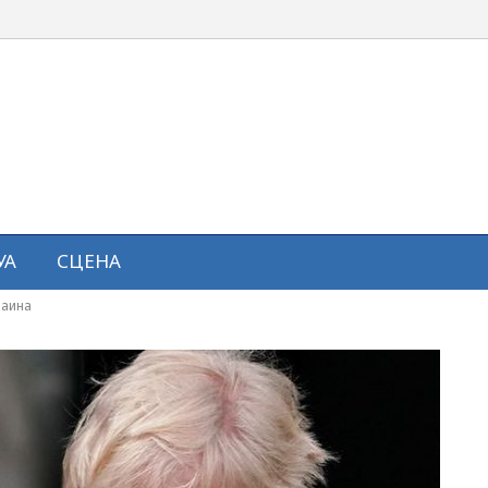
УА
СЦЕНА
раина