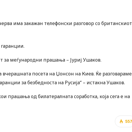
черва има закажан телефонски разговор со британскиот
 гаранции.
т за меѓународни прашања – Јуриј Ушаков.
а вчерашната посета на Џонсон на Киев. Ќе разговараме
ранции за безбедноста на Русија“ – истакна Ушаков.
ои прашања од билатералната соработка, која сега е на
55