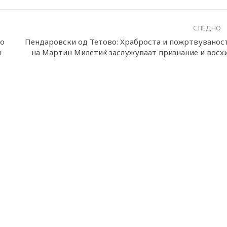
СЛЕДНО
со
Пендаровски од Тетово: Храброста и пожртвуванос
н
на Мартин Милетиќ заслужуваат признание и восх