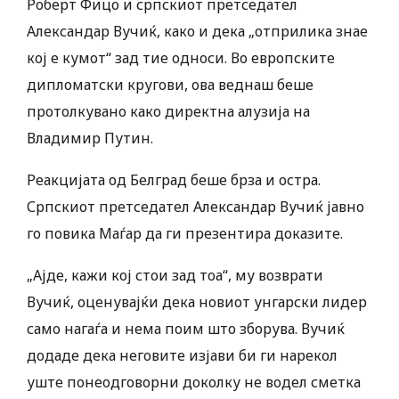
Роберт Фицо и српскиот претседател
Александар Вучиќ, како и дека „отприлика знае
кој е кумот“ зад тие односи. Во европските
дипломатски кругови, ова веднаш беше
протолкувано како директна алузија на
Владимир Путин.
Реакцијата од Белград беше брза и остра.
Српскиот претседател Александар Вучиќ јавно
го повика Маѓар да ги презентира доказите.
„Ајде, кажи кој стои зад тоа“, му возврати
Вучиќ, оценувајќи дека новиот унгарски лидер
само нагаѓа и нема поим што зборува. Вучиќ
додаде дека неговите изјави би ги нарекол
уште понеодговорни доколку не водел сметка