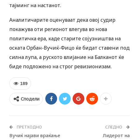
тајминг на настанот.
Аналитичарите оценуваат дека овој судир
покажува оти регионот влегува во нова
политичка ера, каде старите сојузништва на
оската Орбан-Вучиќ-Фицо ќе бидат ставени под
силна лупа, а руското влијание на Балканот ќе
биде подложено на строг ревизионизам.
189
Сподели
ПРЕТХОДНО
СЛЕДНО
Вучиќ најави враќање
Лидерот на