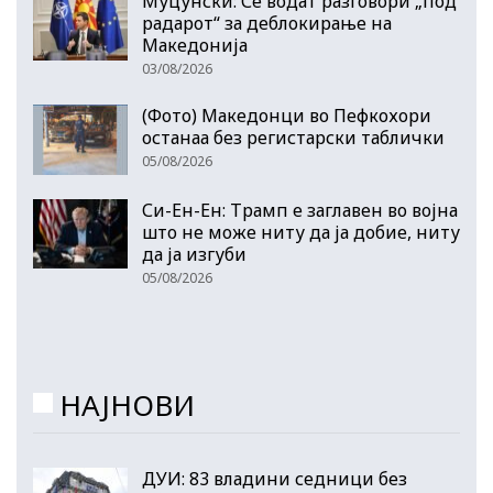
Муцунски: Се водат разговори „под
радарот“ за деблокирање на
Македонија
03/08/2026
(Фото) Македонци во Пефкохори
останаа без регистарски таблички
05/08/2026
Си-Ен-Ен: Трамп е заглавен во војна
што не може ниту да ја добие, ниту
да ја изгуби
05/08/2026
НАЈНОВИ
ДУИ: 83 владини седници без