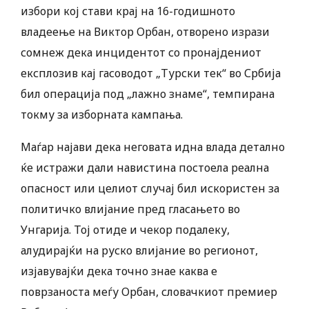
избори кој стави крај на 16-годишното
владеење на Виктор Орбан, отворено изрази
сомнеж дека инцидентот со пронајдениот
експлозив кај гасоводот „Турски тек“ во Србија
бил операција под „лажно знаме“, темпирана
токму за изборната кампања.
Маѓар најави дека неговата идна влада детално
ќе истражи дали навистина постоела реална
опасност или целиот случај бил искористен за
политичко влијание пред гласањето во
Унгарија. Тој отиде и чекор подалеку,
алудирајќи на руско влијание во регионот,
изјавувајќи дека точно знае каква е
поврзаноста меѓу Орбан, словачкиот премиер