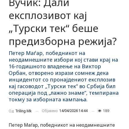
Вучиќ: Дали
експлозивот кај
„Турски тек“ беше
предизборна режија?
Петер Маѓар, победникот на
неодамнешните избори кој стави крај на
16-годишното владеење на Виктор
Орбан, отворено изрази сомнеж дека
инцидентот со пронајдениот експлозив
кај гасоводот „Турски тек“ во Србија бил
операција под „лажно знаме“, темпирана
токму за изборната кампања.
Објавено
14/04/2026 14:44
189
Од
Triling Mk
Петер Маѓар, победникот на неодамнешните