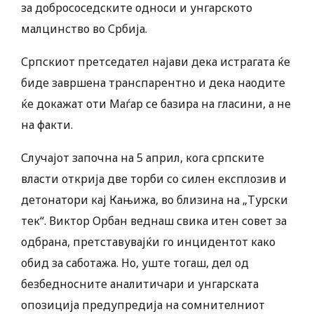
за добрососедските односи и унгарското
малцинство во Србија.
Српскиот претседател најави дека истрагата ќе
биде завршена транспарентно и дека наодите
ќе докажат оти Маѓар се базира на гласини, а не
на факти.
Случајот започна на 5 април, кога српските
власти открија две торби со силен експлозив и
детонатори кај Кањижа, во близина на „Турски
тек“. Виктор Орбан веднаш свика итен совет за
одбрана, претставувајќи го инцидентот како
обид за саботажа. Но, уште тогаш, дел од
безбедносните аналитичари и унгарската
опозиција предупредија на сомнителниот