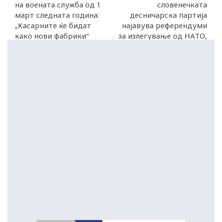
на воената служба од 1
словенечката
март следната година:
десничарска партија
„Касарните ќе бидат
најавува референдуми
како нови фабрики“
за излегување од НАТО,
ЕУ и СЗО