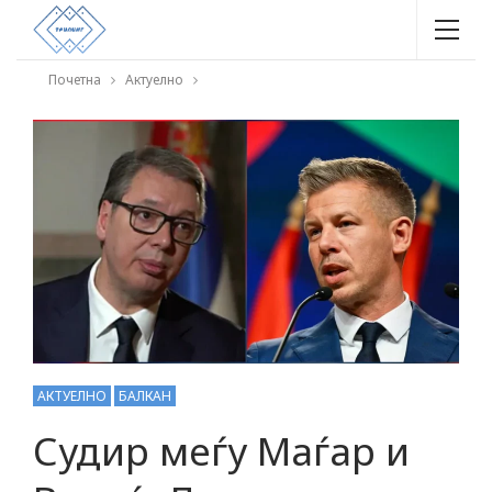
Почетна
Актуелно
АКТУЕЛНО
БАЛКАН
Судир меѓу Маѓар и