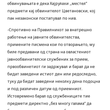
обвинувањата е дека Хајрулахи ,,местел”
предмети кај обвинителот Цветановски, кој
пак незаконски постапувал по нив.
-Спротивно на Правилникот за внатрешно
работење на јавните обвинителства,
примените писмена кои по отворањето, му
биле предавани од страна на овластениот
јавнообвинителски службеник за прием,
првообвинетиот ги задржувал и барал да не
бидат заведени истиот ден или редоследно,
туку да бидат заведени неколку дена подоцна
и под различен датум од приемниот.
Истовремено барал од службениците тие
предмети директно „без многу галама“ да