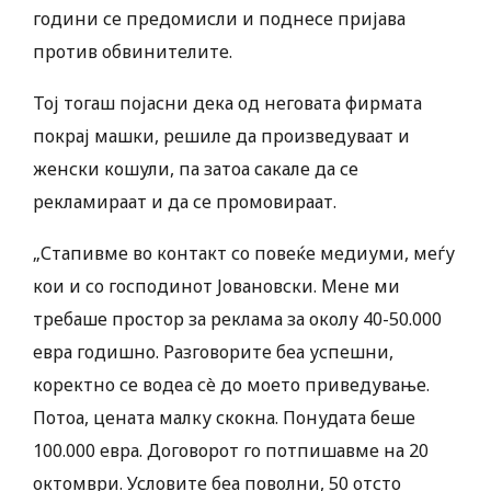
години се предомисли и поднесе пријава
против обвинителите.
Тој тогаш појасни дека од неговата фирмата
покрај машки, решиле да произведуваат и
женски кошули, па затоа сакале да се
рекламираат и да се промовираат.
„Стапивме во контакт со повеќе медиуми, меѓу
кои и со господинот Јовановски. Мене ми
требаше простор за реклама за околу 40-50.000
евра годишно. Разговорите беа успешни,
коректно се водеа сè до моето приведување.
Потоа, цената малку скокна. Понудата беше
100.000 евра. Договорот го потпишавме на 20
октомври. Условите беа поволни, 50 отсто