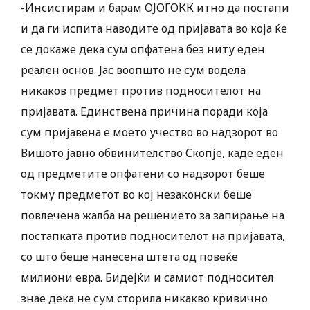
-Инсистирам и барам ОЈОГОКК итно да постапи
и да ги испита наводите од пријавата во која ќе
се докаже дека сум опфатена без ниту еден
реален основ. Јас воопшто не сум водела
никаков предмет против подносителот на
пријавата. Единствена причина поради која
сум пријавена е моето учество во надзорот во
Вишото јавно обвинителство Скопје, каде еден
од предметите опфатени со надзорот беше
токму предметот во кој незаконски беше
повлечена жалба на решението за запирање на
постапката против подносителот на пријавата,
со што беше нанесена штета од повеќе
милиони евра. Бидејќи и самиот подносител
знае дека не сум сторила никакво кривично