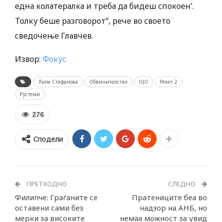
една колатералка и треба да бидеш спокоен’.
Толку беше разговорот“, рече во своето
сведочење Главчев.
Извор:
Фокус
Лиле Стефанова
Обвинителство
ОЈО
Рекет 2
Рустеми
276
Сподели
ПРЕТХОДНО
СЛЕДНО
Филипче: Граѓаните се
Пратениците беа во
оставени сами без
надзор на АНБ, но
мерки за високите
немаа можност за увид