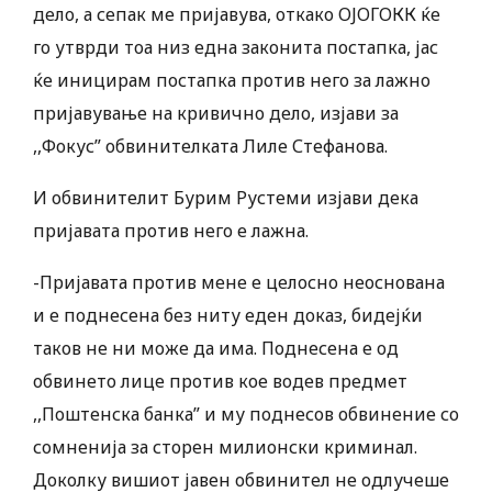
дело, а сепак ме пријавува, откако ОЈОГОКК ќе
го утврди тоа низ една законита постапка, јас
ќе иницирам постапка против него за лажно
пријавување на кривично дело, изјави за
,,Фокус” обвинителката Лиле Стефанова.
И обвинителит Бурим Рустеми изјави дека
пријавата против него е лажна.
-Пријавата против мене е целосно неоснована
и е поднесена без ниту еден доказ, бидејќи
таков не ни може да има. Поднесена е од
обвинето лице против кое водев предмет
,,Поштенска банка” и му поднесов обвинение со
сомненија за сторен милионски криминал.
Доколку вишиот јавен обвинител не одлучеше