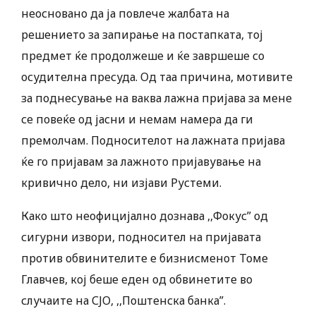
неосновано да ја повлече жалбата на
решението за запирање на постапката, тој
предмет ќе продолжеше и ќе завршеше со
осудителна пресуда. Од таа причина, мотивите
за поднесување на ваква лажна пријава за мене
се повеќе од јасни и немам намера да ги
премолчам. Подносителот на лажната пријава
ќе го пријавам за лажното пријавување на
кривично дело, ни изјави Рустеми.
Како што неофицијално дознава ,,Фокус” од
сигурни извори, подносител на пријавата
против обвинителите е бизнисменот Томе
Главчев, кој беше еден од обвинетите во
случаите на СЈО, ,,Поштенска банка”.