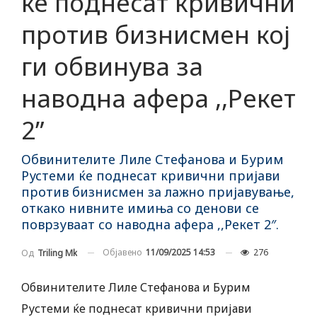
ќе поднесат кривични
против бизнисмен кој
ги обвинува за
наводна афера ,,Рекет
2”
Обвинителите Лиле Стефанова и Бурим
Рустеми ќе поднесат кривични пријави
против бизнисмен за лажно пријавување,
откако нивните имиња со денови се
поврзуваат со наводна афера ,,Рекет 2″.
Објавено
11/09/2025 14:53
276
Од
Triling Mk
Обвинителите Лиле Стефанова и Бурим
Рустеми ќе поднесат кривични пријави