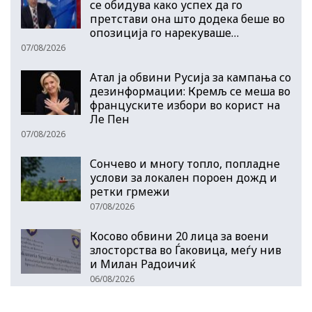
се обидува како успех да го
претстави она што додека беше во
опозиција го нарекуваше…
07/08/2026
Атал ја обвини Русија за кампања со
дезинформации: Кремљ се меша во
француските избори во корист на
Ле Пен
07/08/2026
Сончево и многу топло, попладне
услови за локален пороен дожд и
ретки грмежи
07/08/2026
Косово обвини 20 лица за воени
злосторства во Ѓаковица, меѓу нив
и Милан Радоичиќ
06/08/2026