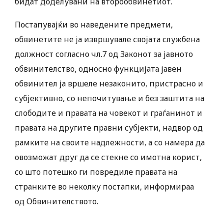
бидат доделувани на второобвинетиот.
Постапувајќи во наведените предмети,
обвинетите не ја извршувале својата службена
должност согласно чл.7 од Законот за јавното
обвинителство, односно функцијата јавен
обвинител ја вршеле незаконито, пристрасно и
субјективно, со непочитување и без заштита на
слободите и правата на човекот и граѓанинот и
правата на другите правни субјекти, надвор од
рамките на своите надлежности, а со намера да
овозможат друг да се стекне со имотна корист,
со што потешко ги повредиле правата на
странките во неколку постапки, информираа
од Обвинителството.