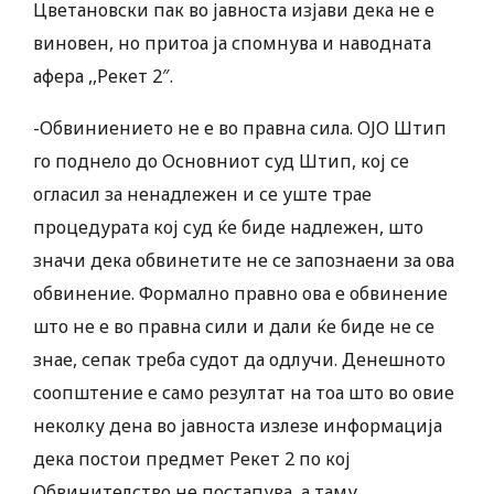
Цветановски пак во јавноста изјави дека не е
виновен, но притоа ја спомнува и наводната
афера ,,Рекет 2″.
-Обвиниението не е во правна сила. ОЈО Штип
го поднело до Основниот суд Штип, кој се
огласил за ненадлежен и се уште трае
процедурата кој суд ќе биде надлежен, што
значи дека обвинетите не се запознаени за ова
обвинение. Формално правно ова е обвинение
што не е во правна сили и дали ќе биде не се
знае, сепак треба судот да одлучи. Денешното
соопштение е само резултат на тоа што во овие
неколку дена во јавноста излезе информација
дека постои предмет Рекет 2 по кој
Обвинителство не постапува, а таму