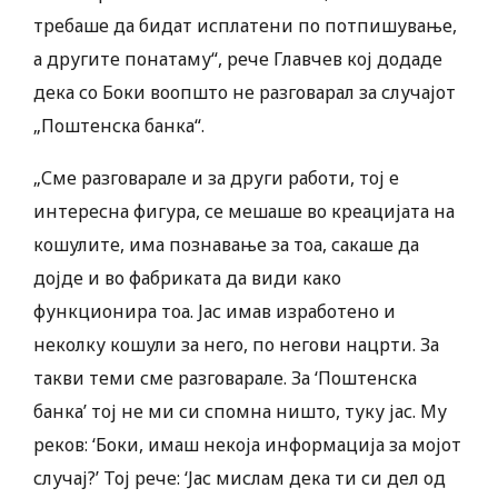
требаше да бидат исплатени по потпишување,
а другите понатаму“, рече Главчев кој додаде
дека со Боки воопшто не разговарал за случајот
„Поштенска банка“.
„Сме разговарале и за други работи, тој е
интересна фигура, се мешаше во креацијата на
кошулите, има познавање за тоа, сакаше да
дојде и во фабриката да види како
функционира тоа. Јас имав изработено и
неколку кошули за него, по негови нацрти. За
такви теми сме разговарале. За ‘Поштенска
банка’ тој не ми си спомна ништо, туку јас. Му
реков: ‘Боки, имаш некоја информација за мојот
случај?’ Тој рече: ‘Јас мислам дека ти си дел од