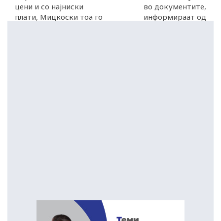
цени и со најниски
во документите,
плати, Мицкоски тоа го
информираат од
призна
Собранието