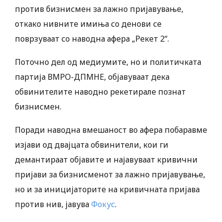
против бизнисмен за лажно пријавување,
откако нивните имиња со денови се
поврзуваат со наводна афера „Рекет 2“.
Поточно дел од медиумите, но и политичката
партија ВМРО-ДПМНЕ, објавуваат дека
обвинителите наводно рекетирале познат
бизнисмен.
Поради наводна вмешаност во афера побаравме
изјави од двајцата обвинители, кои ги
демантираат објавите и најавуваат кривични
пријави за бизнисменот за лажно пријавување,
но и за иницијаторите на кривичната пријава
против нив, јавува
Фокус
.