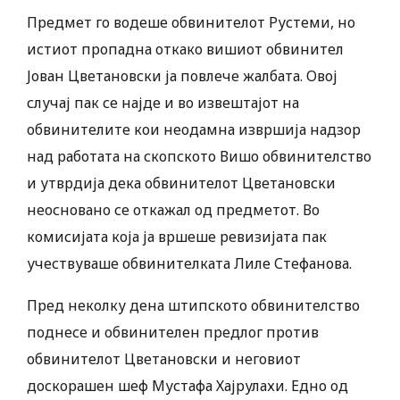
Предмет го водеше обвинителот Рустеми, но
истиот пропадна откако вишиот обвинител
Јован Цветановски ја повлече жалбата. Овој
случај пак се најде и во извештајот на
обвинителите кои неодамна извршија надзор
над работата на скопското Вишо обвинителство
и утврдија дека обвинителот Цветановски
неосновано се откажал од предметот. Во
комисијата која ја вршеше ревизијата пак
учествуваше обвинителката Лиле Стефанова.
Пред неколку дена штипското обвинителство
поднесе и обвинителен предлог против
обвинителот Цветановски и неговиот
доскорашен шеф Мустафа Хајрулахи. Едно од