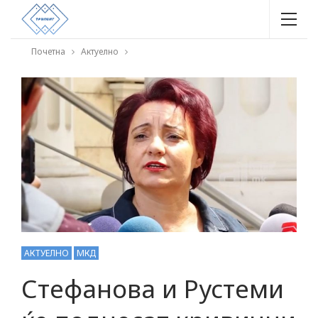
Почетна
Актуелно
АКТУЕЛНО
МКД
Стефанова и Рустеми