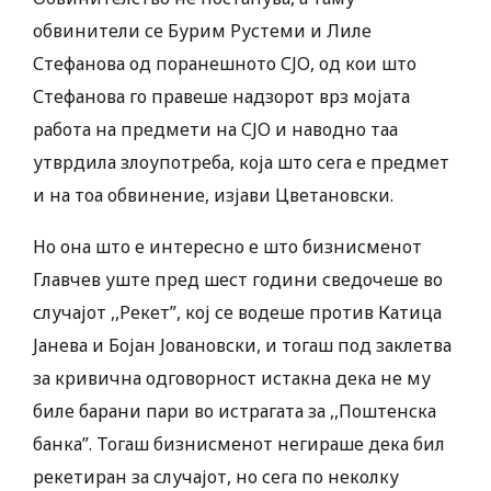
обвинители се Бурим Рустеми и Лиле
Стефанова од поранешното СЈО, од кои што
Стефанова го правеше надзорот врз мојата
работа на предмети на СЈО и наводно таа
утврдила злоупотреба, која што сега е предмет
и на тоа обвинение, изјави Цветановски.
Но она што е интересно е што бизнисменот
Главчев уште пред шест години сведочеше во
случајот ,,Рекет”, кој се водеше против Катица
Јанева и Бојан Јовановски, и тогаш под заклетва
за кривична одговорност истакна дека не му
биле барани пари во истрагата за ,,Поштенска
банка”. Тогаш бизнисменот негираше дека бил
рекетиран за случајот, но сега по неколку