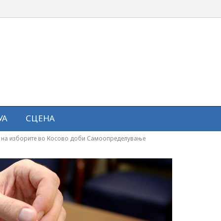
УА
СЦЕНА
ви на изборите во Косово доби Самоопределување