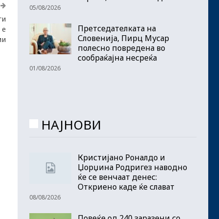
05/08/2026
ги
Претседателката на
 е
Словенија, Пирц Мусар
ми
полесно повредена во
сообраќајна несреќа
01/08/2026
НАЈНОВИ
Кристијано Роналдо и
Џорџина Родригез наводно
ќе се венчаат денес:
Откриено каде ќе слават
08/08/2026
Повеќе од 240 заразени со