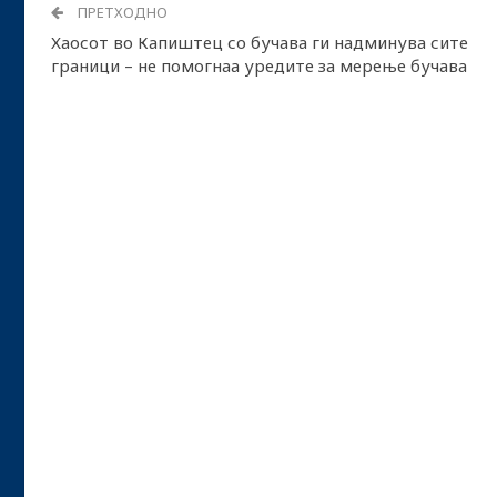
ПРЕТХОДНО
Хаосот во Капиштец со бучава ги надминува сите
граници – не помогнаа уредите за мерење бучава