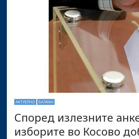
АКТУЕЛНО
БАЛКАН
Според излезните анке
изборите во Косово д