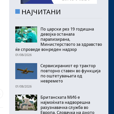
НАЈЧИТАНИ
По царски рез 19 годишна
девојка останала
парализирана,
Министерството за здравство
ќе спроведе вонреден надзор
01/08/2026
Сервисираниот ер трактор
повторно ставен во функција
по оштетувањата од
невремето
01/08/2026
6
Британската МИ6 е
најмоќната надворешна
разузнавачка служба во
Европа, Словачка на дното