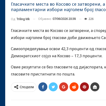
Гласачките места во Косово се затворени, 
парламентарни избори најголем број глас
Објавено
07/06/2026 20:38
226
Од
Triling Mk
Гласачките места во Косово се затворени, а спо
избори најголем број гласови доби движењето С
Самоопределување освои 42,3 проценти од гласови
Демократскиот сојуз на Косово – 17,3 проценти.
Овие резултати се без гласовите од дијаспората, к
гласовите пристигнати по пошта.
Сподели