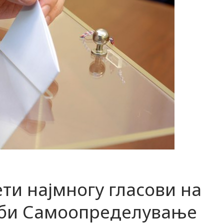
ти најмногу гласови на
оби Самоопределување