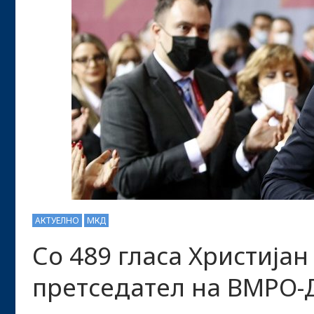
АКТУЕЛНО
МКД
Со 489 гласа Христија
претседател на ВМРО