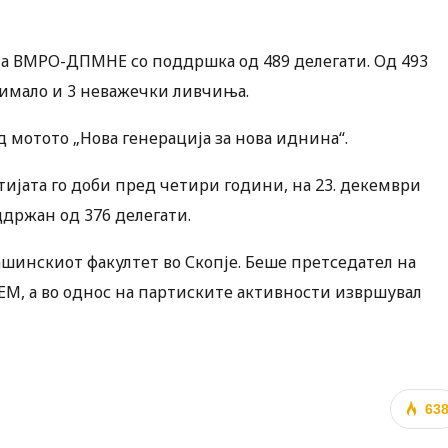
на ВМРО-ДПМНЕ со поддршка од 489 делегати. Од 493
а имало и 3 неважечки ливчиња.
д мотото „Нова генерација за нова иднина“.
ијата го доби пред четири години, на 23. декември
оддржан од 376 делегати.
ашинскиот факултет во Скопје. Беше претседател на
ЕМ, а во однос на партиските активности извршувал
63