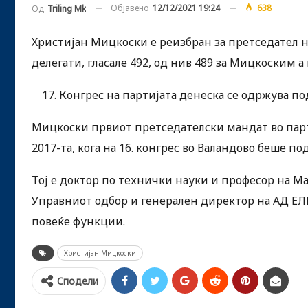
Објавено
12/12/2021 19:24
638
Од
Triling Mk
Христијан Мицкоски е реизбран за претседател 
делегати, гласале 492, од нив 489 за Мицкоским 
Конгрес на партијата денеска се одржува по
Мицкоски првиот претседателски мандат во парт
2017-та, кога на 16. конгрес во Валандово беше п
Тој е доктор по технички науки и професор на М
Управниот одбор и генерален директор на АД ЕЛ
повеќе функции.
Христијан Мицкоски
Сподели