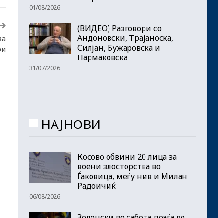
01/08/2026
(ВИДЕО) Разговори со
Андоновски, Трајаноска,
ва
Силјан, Бужаровска и
ри
Пармаковска
31/07/2026
НАЈНОВИ
Косово обвини 20 лица за
воени злосторства во
Ѓаковица, меѓу нив и Милан
Радоичиќ
06/08/2026
Зеленски во сабота доаѓа во