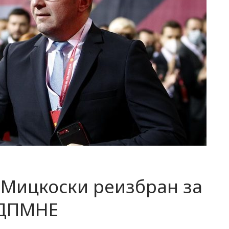
н Мицкоски реизбран за
-ДПМНЕ