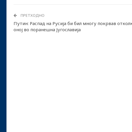
ПРЕТХОДНО
Путин: Распад на Русија би бил многу покрвав откол
оној во поранешна Југославија