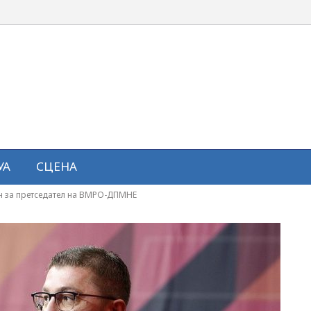
УА
СЦЕНА
ан за претседател на ВМРО-ДПМНЕ