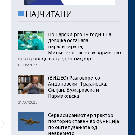
НАЈЧИТАНИ
По царски рез 19 годишна
девојка останала
парализирана,
Министерството за здравство
ќе спроведе вонреден надзор
01/08/2026
(ВИДЕО) Разговори со
Андоновски, Трајаноска,
Силјан, Бужаровска и
Пармаковска
31/07/2026
Сервисираниот ер трактор
повторно ставен во функција
8
по оштетувањата од
невремето