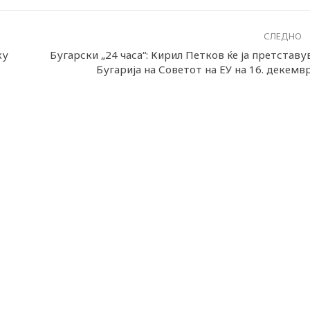
СЛЕДНО
ку
Бугарски „24 часа“: Кирил Петков ќе ја претставу
Бугарија на Советот на ЕУ на 16. декемв