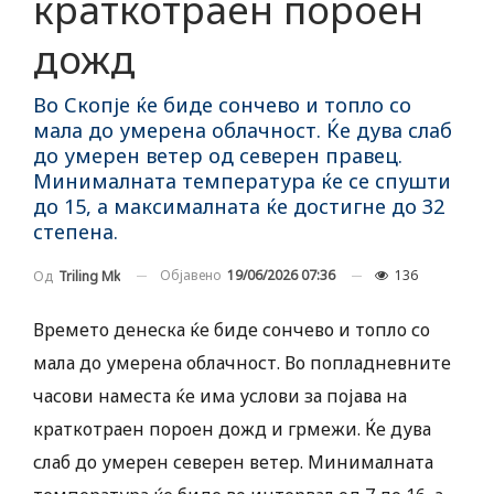
краткотраен пороен
дожд
Во Скопје ќе биде сончево и топло со
мала до умерена облачност. Ќе дува слаб
до умерен ветер од северен правец.
Минималната температура ќе се спушти
до 15, а максималната ќе достигне до 32
степена.
Објавено
19/06/2026 07:36
136
Од
Triling Mk
Времето денеска ќе биде сончево и топло со
мала до умерена облачност. Во попладневните
часови наместа ќе има услови за појава на
краткотраен пороен дожд и грмежи. Ќе дува
слаб до умерен северен ветер. Минималната