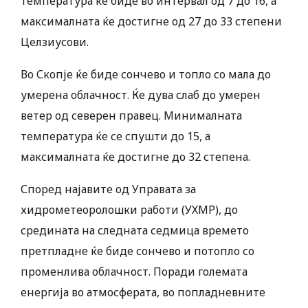
температура ќе биде во интервал од 7 до 16, а
максималната ќе достигне од 27 до 33 степени
Целзиусови.
Во Скопје ќе биде сончево и топло со мала до
умерена облачност. Ќе дува слаб до умерен
ветер од северен правец. Минималната
температура ќе се спушти до 15, а
максималната ќе достигне до 32 степена.
Според најавите од Управата за
хидрометеоролошки работи (УХМР), до
средината на следната седмица времето
претпладне ќе биде сончево и потопло со
променлива облачност. Поради големата
енергија во атмосферата, во попладневните