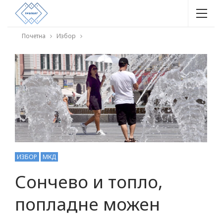
Почетна
Избор
ИЗБОР
МКД
Сончево и топло,
попладнe можен