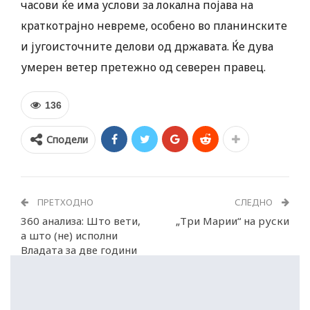
часови ќе има услови за локална појава на
краткотрајно невреме, особено во планинските
и југоисточните делови од државата. Ќе дува
умерен ветер претежно од северен правец.
136
Сподели
ПРЕТХОДНО
СЛЕДНО
360 анализа: Што вети,
„Три Марии“ на руски
а што (не) исполни
Владата за две години
работа