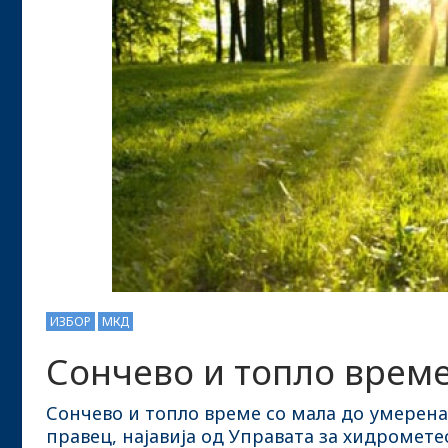
ИЗБОР
МКД
Сончево и топло врем
Сончево и топло време со мала до умерена
правец, најавија од Управата за хидромете