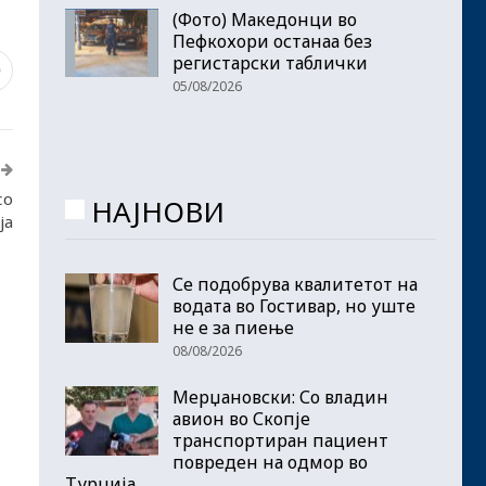
(Фото) Македонци во
Пефкохори останаа без
регистарски таблички
0
05/08/2026
со
НАЈНОВИ
ја
Се подобрува квалитетот на
водата во Гостивар, но уште
не е за пиење
08/08/2026
Мерџановски: Со владин
авион во Скопје
транспортиран пациент
повреден на одмор во
Турција