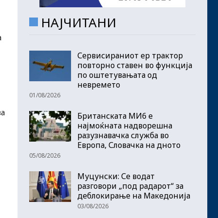
НАЈЧИТАНИ
а
Сервисираниот ер трактор
повторно ставен во функција
по оштетувањата од
невремето
01/08/2026
ва
Британската МИ6 е
најмоќната надворешна
разузнавачка служба во
Европа, Словачка на дното
05/08/2026
Муцунски: Се водат
разговори „под радарот“ за
ј
деблокирање на Македонија
03/08/2026