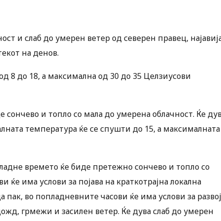
ост и слаб до умерен ветер од северен правец, најавиј
екот на денов.
д 8 до 18, а максимална од 30 до 35 Целзиусови
 сончево и топло со мала до умерена облачност. Ќе ду
лната температура ќе се спушти до 15, а максималната
пладне времето ќе биде претежно сончево и топло со
и ќе има услови за појава на краткотрајна локална
 пак, во попладневните часови ќе има услови за разво
ожд, грмежи и засилен ветер. Ќе дува слаб до умерен