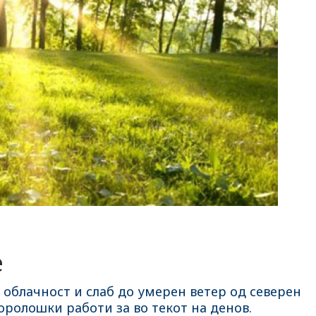
е
 облачност и слаб до умерен ветер од северен
оролошки работи за во текот на денов.