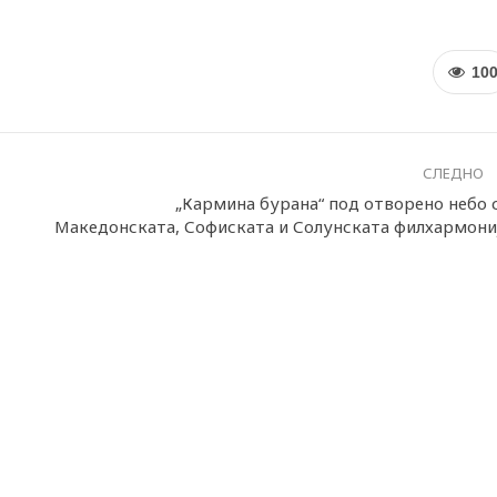
10
СЛЕДНО
„Кармина бурана“ под отворено небо 
Македонската, Софиската и Солунската филхармони