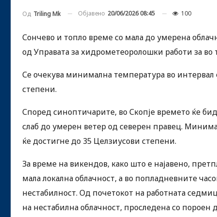
Објавено
20/06/2026 08:45
100
Од
Triling Mk
Сончево и топло време со мала до умерена облачн
од Управата за хидрометеоролошки работи за во т
Се очекува минимална температура во интервал о
степени.
Според синоптичарите, во Скопје времето ќе биде
слаб до умерен ветер од северен правец. Минима
ќе достигне до 35 Целзиусови степени.
За време на викендов, како што е најавено, прет
мала локална облачност, а во попладневните часов
нестабилност. Од почетокот на работната седмица
на нестабилна облачност, проследена со пороен д