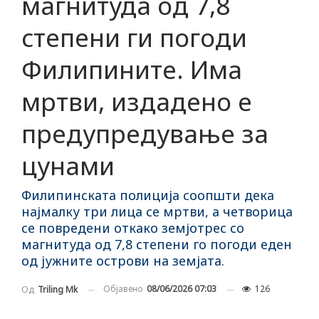
магнитуда од 7,8
степени ги погоди
Филипините. Има
мртви, издадено е
предупредување за
цунами
Филипинската полиција соопшти дека
најмалку три лица се мртви, а четворица
се повредени откако земјотрес со
магнитуда од 7,8 степени го погоди еден
од јужните острови на земјата.
Објавено
08/06/2026 07:03
126
Од
Triling Mk