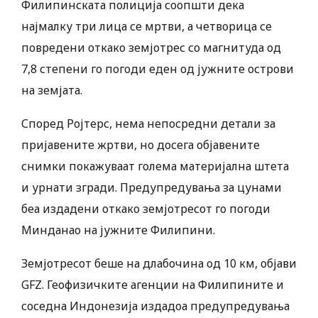
Филипинската полиција соопшти дека
најмалку три лица се мртви, а четворица се
повредени откако земјотрес со магнитуда од
7,8 степени го погоди еден од јужните острови
на земјата.
Според Ројтерс, нема непосредни детали за
пријавените жртви, но досега објавените
снимки покажуваат голема материјална штета
и урнати згради. Предупредувања за цунами
беа издадени откако земјотресот го погоди
Минданао на јужните Филипини.
Земјотресот беше на длабочина од 10 км, објави
GFZ. Геофизичките агенции на Филипините и
соседна Индонезија издадоа предупредувања