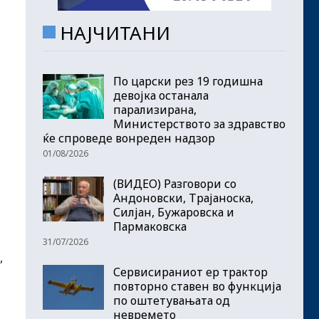
НАЈЧИТАНИ
По царски рез 19 годишна
девојка останала
парализирана,
Министерството за здравство
ќе спроведе вонреден надзор
01/08/2026
(ВИДЕО) Разговори со
Андоновски, Трајаноска,
Силјан, Бужаровска и
Пармаковска
31/07/2026
,
Сервисираниот ер трактор
повторно ставен во функција
по оштетувањата од
невремето