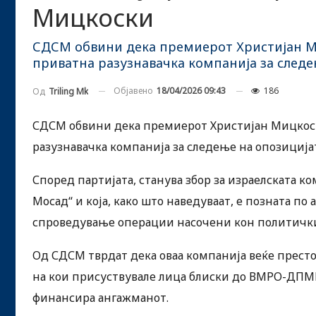
Мицкоски
СДСМ обвини дека премиерот Христијан 
приватна разузнавачка компанија за след
Објавено
18/04/2026 09:43
186
Од
Triling Mk
СДСМ обвини дека премиерот Христијан Мицкос
разузнавачка компанија за следење на опозиција
Според партијата, станува збор за израелската ко
Мосад“ и која, како што наведуваат, е позната 
спроведување операции насочени кон политичк
Од СДСМ тврдат дека оваа компанија веќе престој
на кои присуствувале лица блиски до ВМРО-ДПМНЕ
финансира ангажманот.