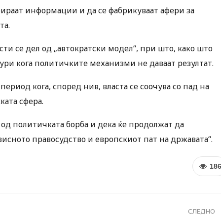
собираат информации и да се фабрикуваат афери за
та.
ти се дел од „автократски модел“, при што, како што
тури кога политичките механизми не даваат резултат.
ериод кога, според нив, власта се соочува со пад на
ата сфера.
 од политичката борба и дека ќе продолжат да
ависното правосудство и европскиот пат на државата“.
18
СЛЕДНО