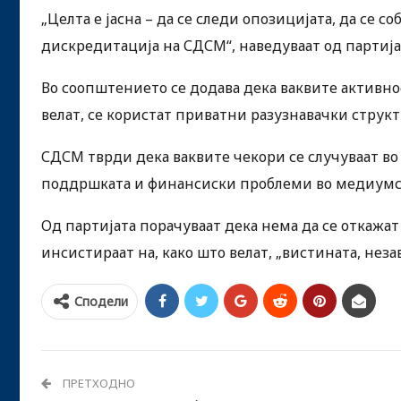
„Целта е јасна – да се следи опозицијата, да се 
дискредитација на СДСМ“, наведуваат од партија
Во соопштението се додава дека ваквите активнос
велат, се користат приватни разузнавачки струк
СДСМ тврди дека ваквите чекори се случуваат во п
поддршката и финансиски проблеми во медиумск
Од партијата порачуваат дека нема да се откажат
инсистираат на, како што велат, „вистината, нез
Сподели
ПРЕТХОДНО