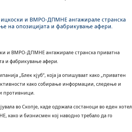
Мицкоски и ВМРО-ДПМНЕ ангажирале странска
ење на опозицијата и фабрикување афери.
ки и ВМРО-ДПМНЕ ангажирале странска приватна
та и фабрикување афери.
мпанија „Блек кјуб“, која ја опишуваат како „приватен
по активности како собирање информации, следење и
и противници.
увала во Скопје, каде одржала состаноци во еден хотел
, како и бизнисмен кој наводно требало да го