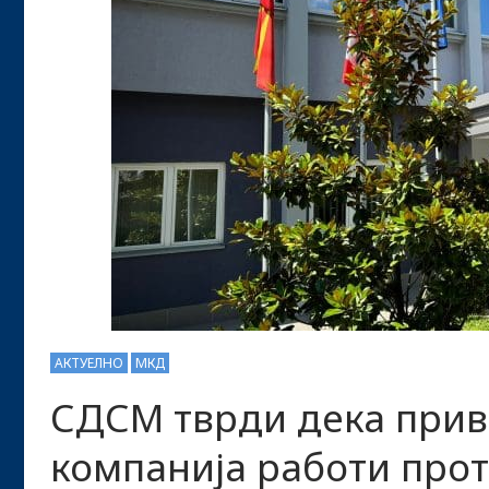
АКТУЕЛНО
МКД
СДСМ тврди дека прив
компанија работи прот