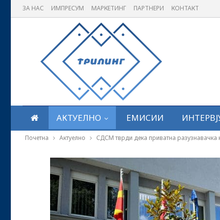
ЗА НАС
ИМПРЕСУМ
МАРКЕТИНГ
ПАРТНЕРИ
КОНТАКТ
АКТУЕЛНО
ЕМИСИИ
ИНТЕРВЈ
Почетна
Актуелно
СДСМ тврди дека приватна разузнавачка 