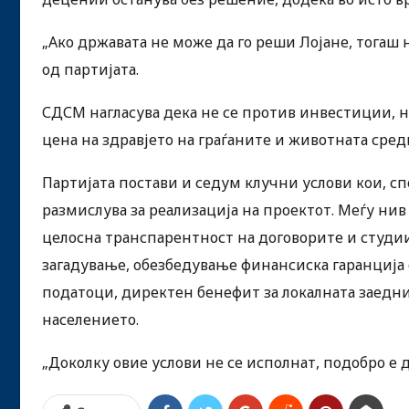
„Ако државата не може да го реши Лојане, тогаш
од партијата.
СДСМ нагласува дека не се против инвестиции, н
цена на здравјето на граѓаните и животната сред
Партијата постави и седум клучни услови кои, сп
размислува за реализација на проектот. Меѓу ни
целосна транспарентност на договорите и студи
загадување, обезбедување финансиска гаранција
податоци, директен бенефит за локалната заедн
населението.
„Доколку овие услови не се исполнат, подобро е 