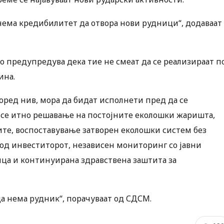
 нема кредибилитет да отвора нови рудници“, додаваат
о предупредува дека тие не смеат да се реализираат п
ина.
оред нив, мора да бидат исполнети пред да се
в се итно решавање на постојните еколошки жаришта,
ите, воспоставување затворен еколошки систем без
 од инвеститорот, независен мониторинг со јавни
ица и континуирана здравствена заштита за
да нема рудник“, порачуваат од СДСМ.