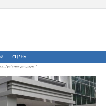
УА
СЦЕНА
е: „Граѓаните да одлучат“