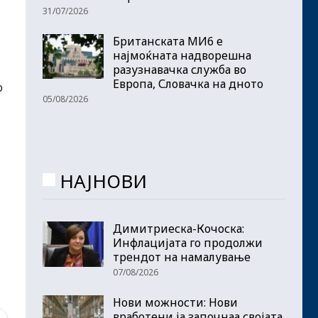
31/07/2026
Британската МИ6 е
најмоќната надворешна
разузнавачка служба во
Европа, Словачка на дното
о
05/08/2026
НАЈНОВИ
Димитриеска-Кочоска:
Инфлацијата го продолжи
трендот на намалување
07/08/2026
Нови можности: Нови
вработени ја започнаа својата