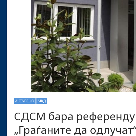
АКТУЕЛНО
МКД
СДСМ бара референдум
„Граѓаните да одлучат