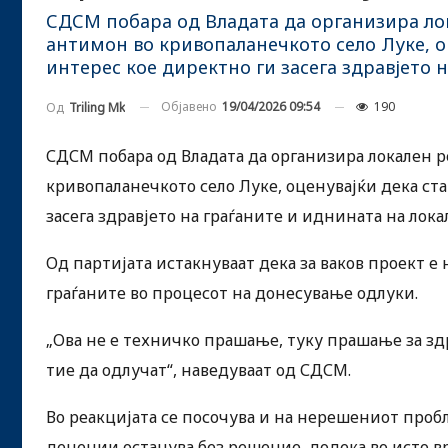
СДСМ побара од Владата да организира ло
антимон во кривопаланечкото село Луке, о
интерес кое директно ги засега здравјето 
Објавено
19/04/2026 09:54
190
Од
Triling Mk
СДСМ побара од Владата да организира локален 
кривопаланечкото село Луке, оценувајќи дека ста
засега здравјето на граѓаните и иднината на лок
Од партијата истакнуваат дека за ваков проект е
граѓаните во процесот на донесување одлуки.
„Ова не е техничко прашање, туку прашање за зд
тие да одлучат“, наведуваат од СДСМ.
Во реакцијата се посочува и на нерешениот пробл
децении останува без решение, додека во исто в