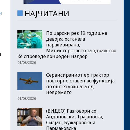
НАЈЧИТАНИ
н
По царски рез 19 годишна
девојка останала
парализирана,
Министерството за здравство
и
ќе спроведе вонреден надзор
01/08/2026
Сервисираниот ер трактор
повторно ставен во функција
по оштетувањата од
невремето
01/08/2026
(ВИДЕО) Разговори со
Андоновски, Трајаноска,
Силјан, Бужаровска и
Пармаковска