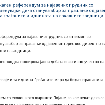
кален референдум за најавениот рудник со
ценувајќи дека станува збор за прашање од јаве
на граѓаните и иднината на локалните заедници.
референдум за најавениот рудник со антимон во
нува збор за прашање од јавен интерес кое директно г
алните заедници.
 неопходна поширока јавна дебата и активно учество на
равје и за иднина. Граѓаните мора да бидат прашани и
ем со еколошкото жариште Лојане, за кое велат дека со
реме се најавуваат нови рударски активности.