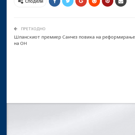
Сподели
ПРЕТХОДНО
Шпанскиот премиер Санчез повика на реформирање
на ОН