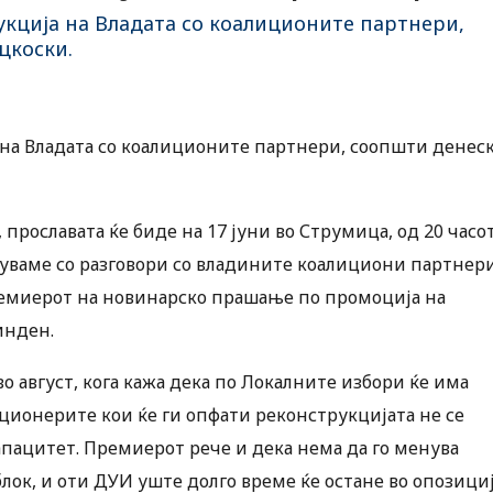
рукција на Владата со коалиционите партнери,
цкоски.
а на Владата со коалиционите партнери, соопшти денес
рославата ќе биде на 17 јуни во Струмица, од 20 часот
чнуваме со разговори со владините коалициони партнер
премиерот на новинарско прашање по промоција на
инден.
о август, кога кажа дека по Локалните избори ќе има
кционерите кои ќе ги опфати реконструкцијата не се
пацитет. Премиерот рече и дека нема да го менува
ок, и оти ДУИ уште долго време ќе остане во опозици