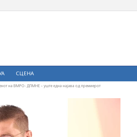
УА
СЦЕНА
енот на ВМРО- ДПМНЕ – уште една најава од премиерот