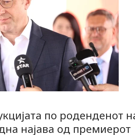
укцијата по роденденот н
дна најава од премиерот