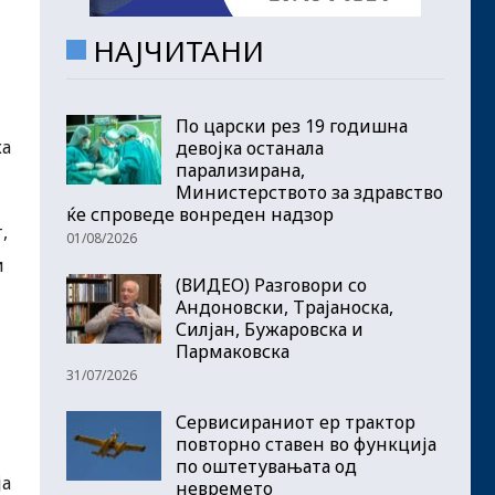
НАЈЧИТАНИ
По царски рез 19 годишна
ка
девојка останала
парализирана,
Министерството за здравство
ќе спроведе вонреден надзор
,
01/08/2026
и
(ВИДЕО) Разговори со
Андоновски, Трајаноска,
Силјан, Бужаровска и
Пармаковска
31/07/2026
Сервисираниот ер трактор
повторно ставен во функција
по оштетувањата од
ја
невремето