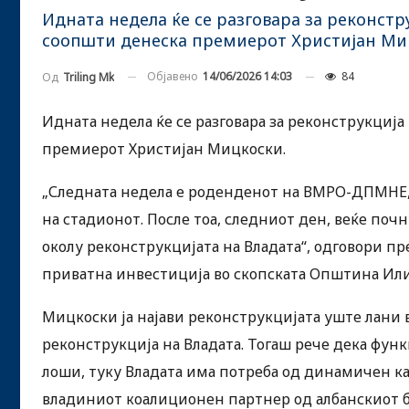
Идната недела ќе се разговара за реконст
соопшти денеска премиерот Христијан Ми
Објавено
14/06/2026 14:03
84
Од
Triling Mk
Идната недела ќе се разговара за реконструкциј
премиерот Христијан Мицкоски.
„Следната недела е роденденот на ВМРО-ДПМНЕ, п
на стадионот. После тоа, следниот ден, веќе по
околу реконструкцијата на Владата“, одговори 
приватна инвестиција во скопската Општина Ил
Мицкоски ја најави реконструкцијата уште лани в
реконструкција на Владата. Тогаш рече дека фун
лоши, туку Владата има потреба од динамичен ка
владиниот коалиционен партнер од албанскиот бл