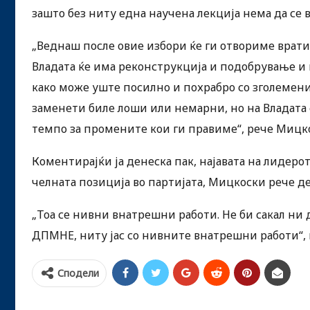
зашто без ниту една научена лекција нема да се в
„Веднаш после овие избори ќе ги отвориме вратите
Владата ќе има реконструкција и подобрување и
како може уште посилно и похрабро со зголемени 
заменети биле лоши или немарни, но на Владата
темпо за промените кои ги правиме“, рече Мицкос
Коментирајќи ја денеска пак, најавата на лидеро
челната позиција во партијата, Мицкоски рече д
„Тоа се нивни внатрешни работи. Не би сакал ни
ДПМНЕ, ниту јас со нивните внатрешни работи“,
Сподели