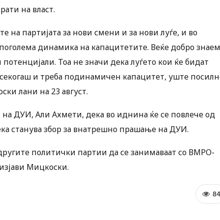
рати на власт.
 на партијата за нови смени и за нови луѓе, и во
 поголема динамика на капацитетите. Веќе добро знае
потенцијали. Тоа не значи дека луѓето кои ќе бидат
 секогаш и треба подинамичен капацитет, уште посилн
ки лани на 23 август.
т на ДУИ, Али Ахмети, дека во иднина ќе се повлече од
ека станува збор за внатрешно прашање на ДУИ.
 другите политички партии да се занимаваат со ВМРО-
 изјави Мицкоски.
8