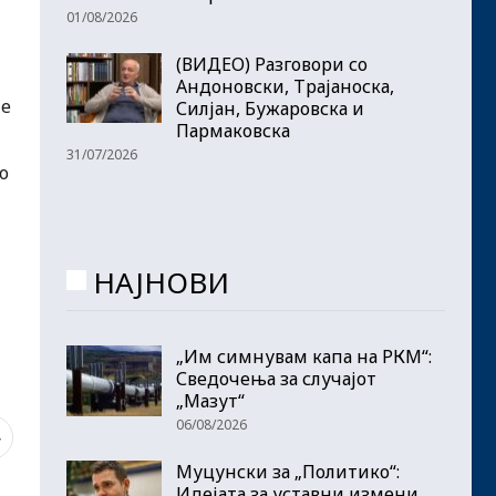
01/08/2026
(ВИДЕО) Разговори со
Андоновски, Трајаноска,
ме
Силјан, Бужаровска и
Пармаковска
31/07/2026
о
НАЈНОВИ
„Им симнувам капа на РКМ“:
Сведочења за случајот
„Мазут“
06/08/2026
4
Муцунски за „Политико“:
Идејата за уставни измени