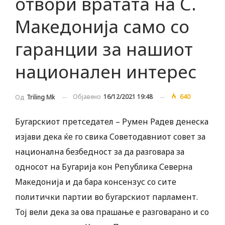
отвори вратата на С.
Македонија само со
гаранции за нашиот
национален интерес
Објавено
16/12/2021 19:48
640
Од
Triling Mk
Бугарскиот претседател – Румен Радев денеска
изјави дека ќе го свика Советодавниот совет за
национална безбедност за да разговара за
односот на Бугарија кон Република Северна
Македонија и да бара консензус со сите
политички партии во бугарскиот парламент.
Тој вели дека за ова прашање е разговарано и со