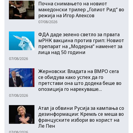
Почна снимањето на новиот
македонски трилер „Голиот Рид“ во
режија на Игор Алексов
07/08/2026
ФДА даде зелено светло за првата
мРНК вакцина против грип: Новиот
препарат на „Модерна“ наменет за
лица над 50 години
07/08/2026
Жерновски: Владата на ВМРО сега
се обидува како успех да го
претстави она што додека беше во
опозиција го нарекуваше…
07/08/2026
Атал ја обвини Русија за кампања со
дезинформации: Кремљ се меша во
француските избори во корист на
Ле Пен
07/08/2026