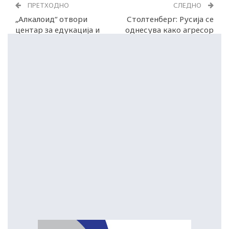
ПРЕТХОДНО
СЛЕДНО
„Алкалоид“ отвори
Столтенберг: Русија се
центар за едукација и
однесува како агресор
обука
кон Украина