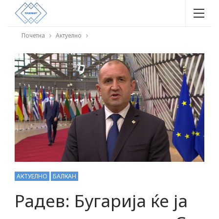
Почетна
Актуелно
АКТУЕЛНО
БАЛКАН
Радев: Бугарија ќе ја