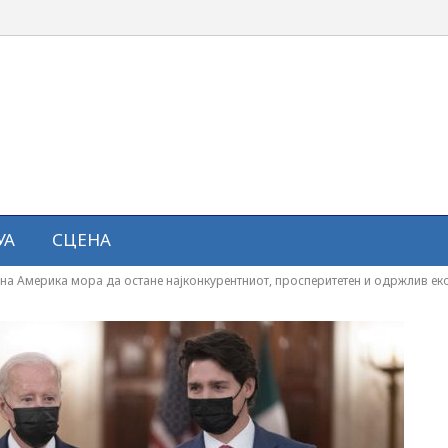
УА
СЦЕНА
рна Америка мора да остане најконкурентниот, просперитетен и одржлив ек