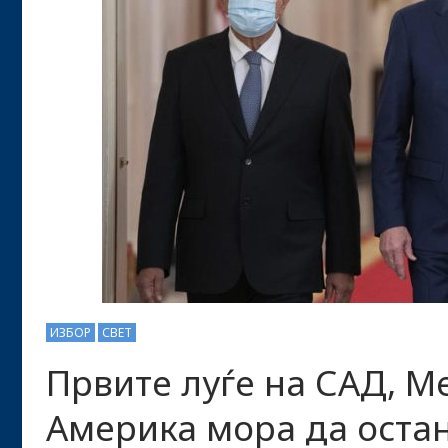
ИЗБОР
СВЕТ
Првите луѓе на САД, М
Америка мора да остан