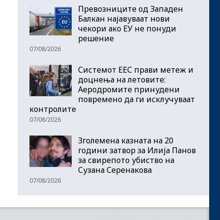
Превозниците од Западен
Балкан најавуваат нови
чекори ако ЕУ не понуди
решение
07/08/2026
Системот ЕЕС прави метеж и
доцнења на летовите:
Аеродромите принудени
повремено да ги исклучуваат
контролите
07/08/2026
Зголемена казната на 20
години затвор за Илија Панов
за свирепото убиство на
Сузана Серенакова
07/08/2026