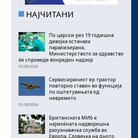
НАЈЧИТАНИ
По царски рез 19 годишна
девојка останала
парализирана,
Министерството за здравство
ќе спроведе вонреден надзор
01/08/2026
Сервисираниот ер трактор
повторно ставен во функција
по оштетувањата од
невремето
01/08/2026
Британската МИ6 е
најмоќната надворешна
разузнавачка служба во
Европа, Словачка на дното