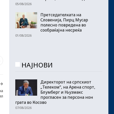
05/08/2026
Претседателката на
Словенија, Пирц Мусар
полесно повредена во
сообраќајна несреќа
01/08/2026
3
НАЈНОВИ
Директорот на српскиот
„Телеком“, на Арена спорт,
на
Блумберг и Њузмакс
ил
прогласен за персона нон
грата во Косово
07/08/2026