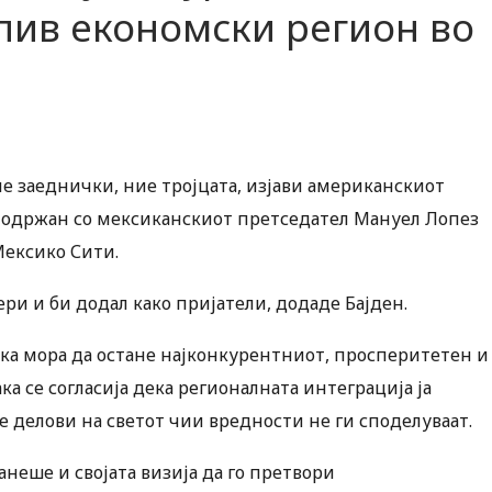
лив економски регион во
е заеднички, ние тројцата, изјави американскиот
 одржан со мексиканскиот претседател Мануел Лопез
Мексико Сити.
ри и би додал како пријатели, додаде Бајден.
ика мора да остане најконкурентниот, просперитетен и
а се согласија дека регионалната интеграција ја
е делови на светот чии вредности не ги споделуваат.
анеше и својата визија да го претвори