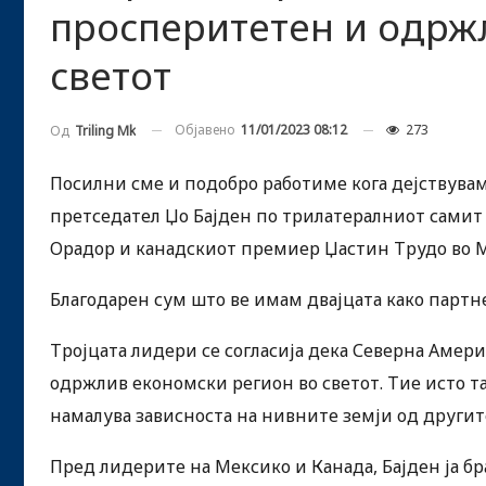
просперитетен и одрж
светот
Објавено
11/01/2023 08:12
273
Од
Triling Mk
Посилни сме и подобро работиме кога дејствувам
претседател Џо Бајден по трилатералниот самит
Орадор и канадскиот премиер Џастин Трудо во 
Благодарен сум што ве имам двајцата како партне
Тројцата лидери се согласија дека Северна Амер
одржлив економски регион во светот. Тие исто так
намалува зависноста на нивните земји од другит
Пред лидерите на Мексико и Канада, Бајден ја бр