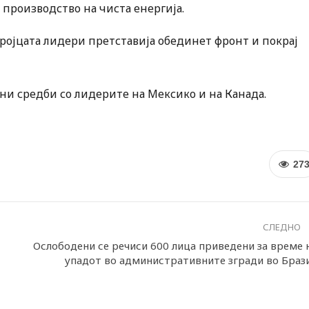
производство на чиста енергија.
ројцата лидери претставија обединет фронт и покрај
ни средби со лидерите на Мексико и на Канада.
27
СЛЕДНО
Ослободени се речиси 600 лица приведени за време 
упадот во административните згради во Браз