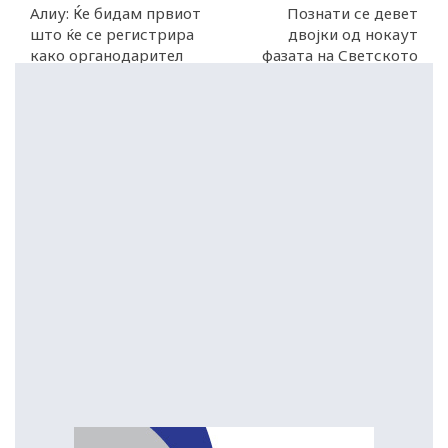
Алиу: Ќе бидам првиот
Познати се девет
што ќе се регистрира
двојки од нокаут
како органодарител
фазата на Светското
првенство 2026