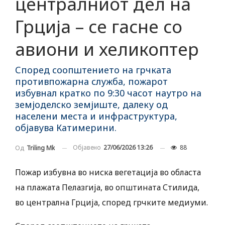
централниот дел на
Грција – се гасне со
авиони и хеликоптер
Според соопштението на грчката
противпожарна служба, пожарот
избувнал кратко по 9:30 часот наутро на
земјоделско земјиште, далеку од
населени места и инфраструктура,
објавува Катимерини.
Објавено
27/06/2026 13:26
88
Од
Triling Mk
Пожар избувна во ниска вегетација во областа
на плажата Пелазгија, во општината Стилида,
во централна Грција, според грчките медиуми.