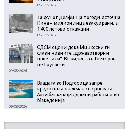
09/08/2026
Тајфунот Делфин ја погоди источна
Кина – милион лица евакуирани, а
1.400 летови откажани
09/08/2026
СДСМ оцени дека Мицкоски ги
слави нивните „државотворни
политики“: Во видеото е Глигоров,
не Груевски
09/08/2026
Владата во Подгорица запре
кредитен аранжман со српската
Алта банка која од лани работи и во
Македонија
09/08/2026