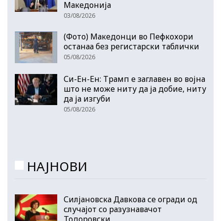
Македонија
03/08/2026
(Фото) Македонци во Пефкохори
останаа без регистарски таблички
05/08/2026
Си-Ен-Ен: Трамп е заглавен во војна
што не може ниту да ја добие, ниту
да ја изгуби
05/08/2026
НАЈНОВИ
Силјановска Давкова се огради од
случајот со разузнавачот
Тодоровски