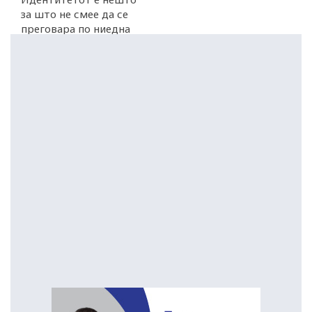
за што не смее да се
преговара по ниедна
цена