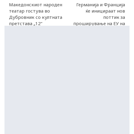
Македонскиот народен
Германија и Франција
театар гостува во
ќе иницираат нов
Дубровник со култната
поттик за
претстава „12“
проширување на ЕУ на
самитот во Тиват