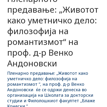
предавање: „Животот
како уметничко дело:
филозофија на
романтизмот“ на
проф. д-р Венко
Андоновски
Пленарно предавање: „Животот како
уметничко дело: филозофија на
романтизмот “, на проф. д-р Венко
Андоновски ќе се одржи денеска во
организација на Школата за докторски
студии и Филолошкиот факултет „Блаже
Конески “.