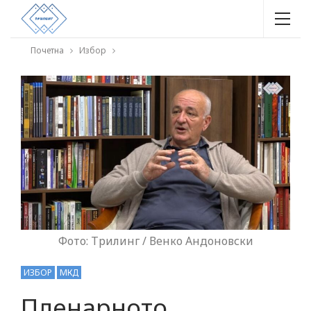
Почетна
Избор
Фото: Трилинг / Венко Андоновски
ИЗБОР
МКД
Пленарното