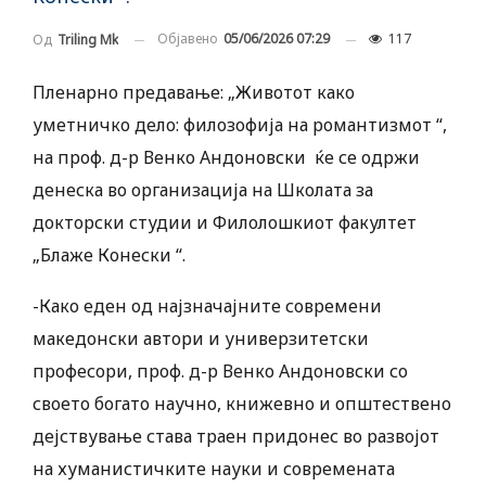
Објавено
05/06/2026 07:29
117
Од
Triling Mk
Пленарно предавање: „Животот како
уметничко дело: филозофија на романтизмот “,
на проф. д-р Венко Андоновски ќе се одржи
денеска во организација на Школата за
докторски студии и Филолошкиот факултет
„Блаже Конески “.
-Како еден од најзначајните современи
македонски автори и универзитетски
професори, проф. д-р Венко Андоновски со
своето богато научно, книжевно и општествено
дејствување става траен придонес во развојот
на хуманистичките науки и современата