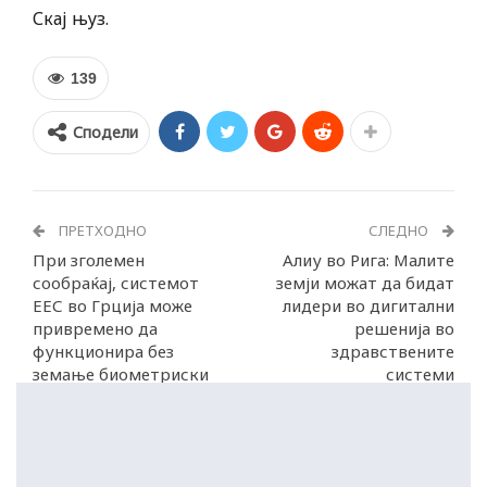
Скај њуз.
139
Сподели
ПРЕТХОДНО
СЛЕДНО
При зголемен
Алиу во Рига: Малите
сообраќај, системот
земји можат да бидат
ЕЕС во Грција може
лидери во дигитални
привремено да
решенија во
функционира без
здравствените
земање биометриски
системи
податоци