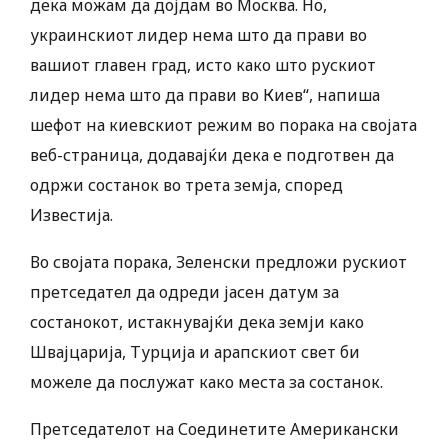
дека можам да дојдам во Москва. Но,
украинскиот лидер нема што да прави во
вашиот главен град, исто како што рускиот
лидер нема што да прави во Киев“, напиша
шефот на киевскиот режим во порака на својата
веб-страница, додавајќи дека е подготвен да
одржи состанок во трета земја, според
Известија.
Во својата порака, Зеленски предложи рускиот
претседател да одреди јасен датум за
состанокот, истакнувајќи дека земји како
Швајцарија, Турција и арапскиот свет би
можеле да послужат како места за состанок.
Претседателот на Соединетите Американски