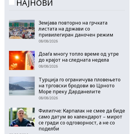
НАЈНОВИ
Земјава повторно на грчката
листата на држави со
привилегиран даночен режим
08/08/2026
Доаѓа многу топло време од утре
до крајот на следната недела
08/08/2026
Турција го ограничува пловењето
на трговски бродови во Црното
Море преку Дарданелите
08/08/2026
Филипче: Карпалак не смее да биде
само датум во календарот – мирот
се гради со одговорност, а не со
поделби