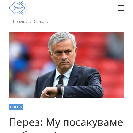
Почетна
Сцена
СЦЕНА
Перез: Му посакуваме