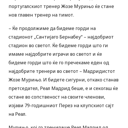
португалскиот тренер Жозе Мурињо ќе стане
нов главен тренер на тимот.
– Ќе продолжиме да бидеме горди на
стадионот „Сантијаго Бернабеу“ – најдобриот
стадион во светот. Ќе бидеме горди што ги
имаме најдобрите играчи во светот и ќе
бидеме горди што ќе го пречекаме еден од
најдобрите тренери во светот – Мадридистот
Жозе Мурињо. И бидете сигурни, откако станав
претседател, Реал Мадрид беше, е и секогаш ќе
остане во сопственост на своите членови,
изјави 79-годишниот Перез на клупскиот сајт
на Реал.
Мурињо, кој го тренираше Реал Мадрид од