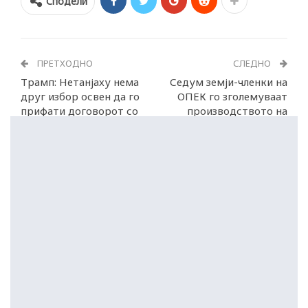
Сподели
ПРЕТХОДНО
СЛЕДНО
Трамп: Нетанјаху нема
Седум земји-членки на
друг избор освен да го
ОПЕК го зголемуваат
прифати договорот со
производството на
Иран
188.000 барели дневно