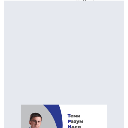
тутунопроизводители