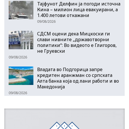
Тајфунот Делфин ја погоди источна
Кина – милион лица евакуирани, а
1.400 летови откажани
09/08/2026
СДСМ оцени дека Мицкоски ги
слави нивните „државотворни
политики“: Во видеото е Глигоров,
не Груевски
09/08/2026
Владата во Подгорица запре
кредитен аранжман со српската
Алта банка која од лани работи и во
Македонија
09/08/2026