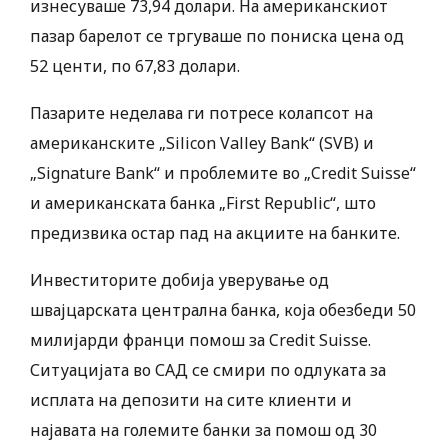
изнесуваше 73,94 долари. На американскиот
пазар барелот се тргуваше по пониска цена од
52 центи, по 67,83 долари.
Пазарите неделава ги потресе колапсот на
американските „Silicon Valley Bank“ (SVB) и
„Signature Bank“ и проблемите во „Credit Suisse“
и американската банка „First Republic“, што
предизвика остар пад на акциите на банките.
Инвеститорите добија уверување од
швајцарската централна банка, која обезбеди 50
милијарди франци помош за Credit Suisse.
Ситуацијата во САД се смири по одлуката за
исплата на депозити на сите клиенти и
најавата на големите банки за помош од 30