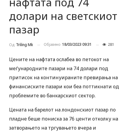
нафтата под 74
долари на светскиот
пазар
Објавено
18/03/2023 09:31
281
Од
Triling Mk
Цените на нафтата ослабеа во петокот на
меѓународните пазари на 74 долари под
притисок на континуираните превирања на
финансиските пазари кои беа поттикнати од
проблемите во банкарскиот сектор.
Цената на барелот на лондонскиот пазар по
пладне беше пониска за 76 центи отколку на
затворањето на тргувањето вчера и