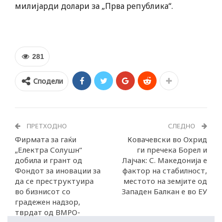
милијарди долари за „Прва република“.
281
Сподели
ПРЕТХОДНО
СЛЕДНО
Фирмата за гаќи
Ковачевски во Охрид
„Електра Солушн“
ги пречека Борел и
добила и грант од
Лајчак: С. Македонија е
Фондот за иновации за
фактор на стабилност,
да се преструктуира
местото на земјите од
во бизнисот со
Западен Балкан е во ЕУ
градежен надзор,
тврдат од ВМРО-