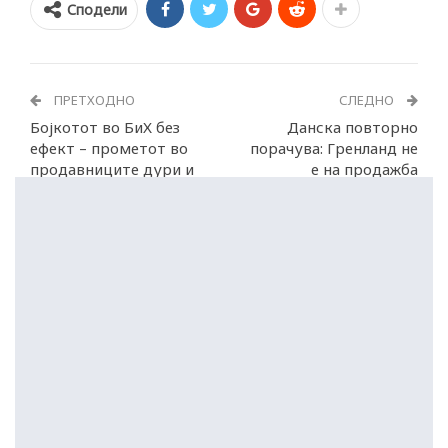
Сподели
ПРЕТХОДНО
СЛЕДНО
Бојкотот во БиХ без
Данска повторно
ефект – прометот во
порачува: Гренланд не
продавниците дури и
е на продажба
зголемен