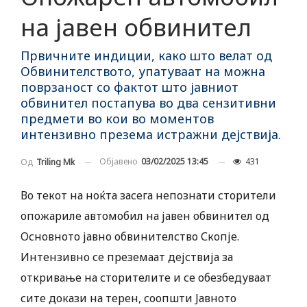
на јавен обвинител
Првичните индиции, како што велат од
Обвинителството, упатуваат на можна
поврзаност со фактот што јавниот
обвинител постапува во два сензитивни
предмети во кои во моментов
интензивно презема истражни дејствија.
Објавено
03/02/2025 13:45
431
Од
Triling Mk
Во текот на ноќта засега непознати сторители
опожариле автомобил на јавен обвинител од
Основното јавно обвинителство Скопје.
Интензивно се преземаат дејствија за
откривање на сторителите и се обезбедуваат
сите докази на терен, соопшти Јавното