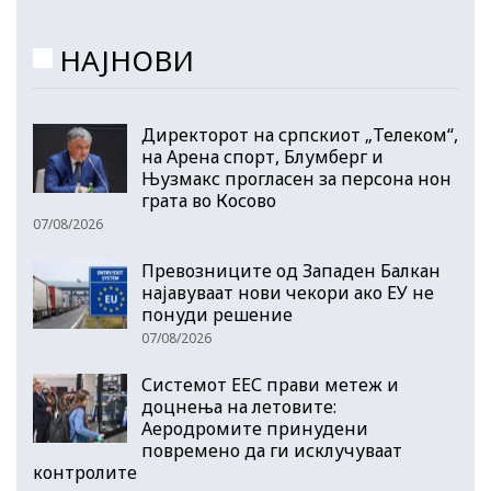
НАЈНОВИ
Директорот на српскиот „Телеком“,
на Арена спорт, Блумберг и
Њузмакс прогласен за персона нон
грата во Косово
07/08/2026
Превозниците од Западен Балкан
најавуваат нови чекори ако ЕУ не
понуди решение
07/08/2026
Системот ЕЕС прави метеж и
доцнења на летовите:
Аеродромите принудени
повремено да ги исклучуваат
контролите