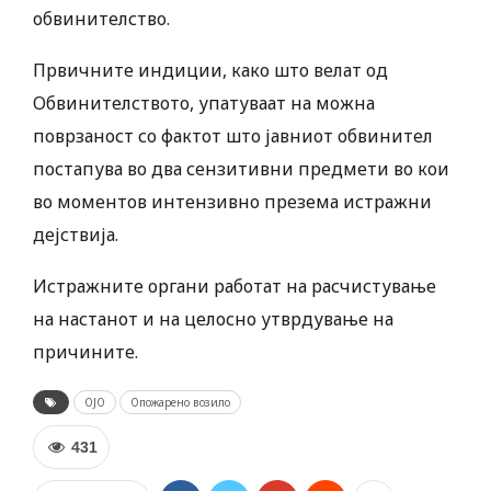
обвинителство.
Првичните индиции, како што велат од
Обвинителството, упатуваат на можна
поврзаност со фактот што јавниот обвинител
постапува во два сензитивни предмети во кои
во моментов интензивно презема истражни
дејствија.
Истражните органи работат на расчистување
на настанот и на целосно утврдување на
причините.
ОЈО
Опожарено возило
431