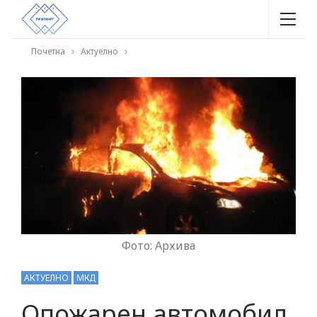
Почетна
Актуелно
Фото: Архива
АКТУЕЛНО
МКД
Опожарен автомобил