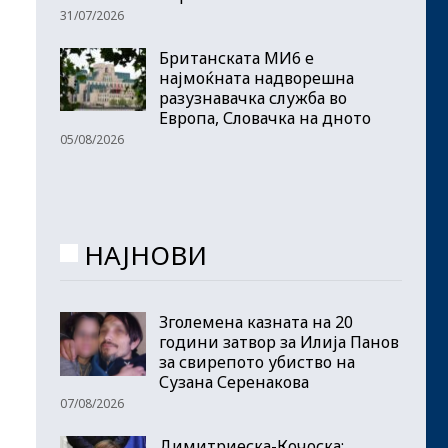
31/07/2026
Британската МИ6 е
најмоќната надворешна
разузнавачка служба во
Европа, Словачка на дното
05/08/2026
НАЈНОВИ
Зголемена казната на 20
години затвор за Илија Панов
за свирепото убиство на
Сузана Серенакова
07/08/2026
Димитриеска-Кочоска: