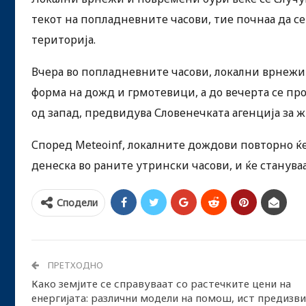
текот на попладневните часови, тие почнаа да се
територија.
Вчера во попладневните часови, локални врнежи 
форма на дожд и грмотевици, а до вечерта се про
од запад, предвидува Словенечката агенција за жи
Според Meteoinf, локалните дождови повторно ќе
денеска во раните утрински часови, и ќе стануваа
Сподели
ПРЕТХОДНО
Како земјите се справуваат со растечките цени на
енергијата: различни модели на помош, ист предизв