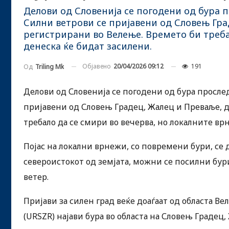
Делови од Словенија се погодени од бура п
Силни ветрови се пријавени од Словењ Гра
регистрирани во Велење. Времето би треба
денеска ќе бидат засилени.
Објавено
20/04/2026 09:12
191
Од
Triling Mk
Делови од Словенија се погодени од бура прослед
пријавени од Словењ Градец, Жалец и Преваље, 
требало да се смири во вечерва, но локалните вр
Појас на локални врнежи, со повремени бури, се 
североистокот од земјата, можни се посилни бур
ветер.
Пријави за силен град веќе доаѓаат од областа В
(URSZR) најави бура во областа на Словењ Градец,