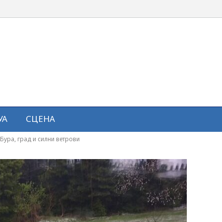
УА
СЦЕНА
Бура, град и силни ветрови