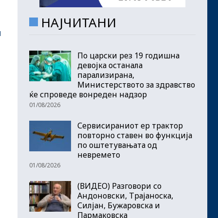
НАЈЧИТАНИ
и
По царски рез 19 годишна
девојка останала
парализирана,
Министерството за здравство
ќе спроведе вонреден надзор
01/08/2026
Сервисираниот ер трактор
повторно ставен во функција
по оштетувањата од
невремето
01/08/2026
(ВИДЕО) Разговори со
Андоновски, Трајаноска,
Силјан, Бужаровска и
Пармаковска