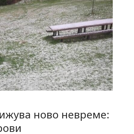
лижува ново невреме:
рови