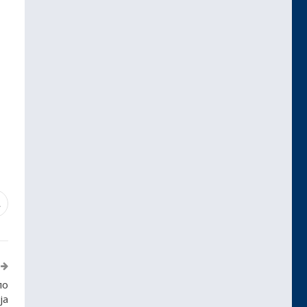
1
по
ја