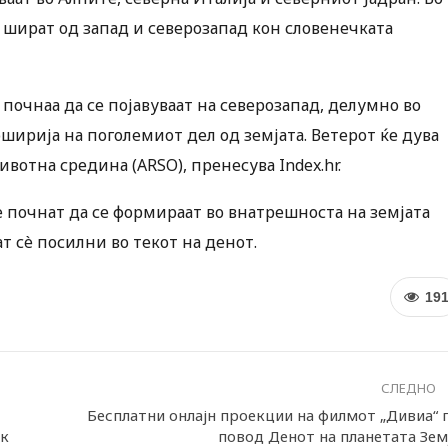
 шират од запад и северозапад кон словенечката
почнаа да се појавуваат на северозапад, делумно во
ширија на поголемиот дел од земјата. Ветерот ќе дува
вотна средина (ARSO), пренесува Index.hr.
 почнат да се формираат во внатрешноста на земјата
т сè посилни во текот на денот.
19
СЛЕДНО
Бесплатни онлајн проекции на филмот „Дивиа“ 
ик
повод Денот на планетата Зем