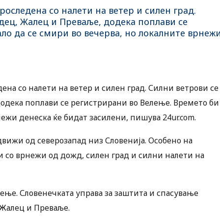
роследена со налети на ветер и силен град.
дец, Жалец и Преваље, додека поплави се
ло да се смири во вечерва, но локалните врнеж
ена со налети на ветер и силен град. Силни ветрови се
додека поплави се регистрирани во Велење. Времето би
нежи денеска ќе бидат засилени, пишува 24ur.com.
движи од северозапад низ Словенија. Особено на
и со врнежи од дожд, силен град и силни налети на
елење. Словенечката управа за заштита и спасување
 Жалец и Преваље.