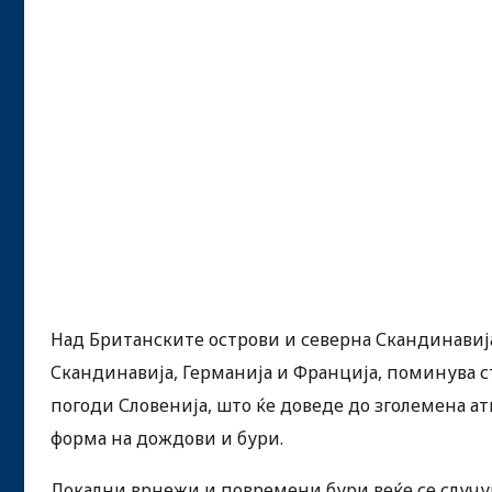
Над Британските острови и северна Скандинавија
Скандинавија, Германија и Франција, поминува ст
погоди Словенија, што ќе доведе до зголемена а
форма на дождови и бури.
Локални врнежи и повремени бури веќе се случува