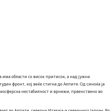
 има области со висок притисок, а над јужна
уден фронт, кој веќе стигна до Алпите. Од синоќа ја
тмосферска нестабилност и врнежи, првенствено во
ат во Алпите, северна Италија и северниот Јадран. Во