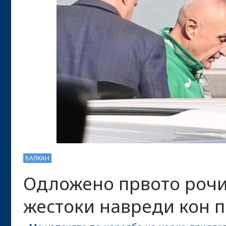
БАЛКАН
Одложено првото рочи
жестоки навреди кон п