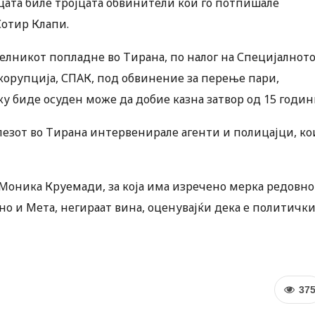
цата биле тројцата обвинители кои го потпишале
Сотир Клапи.
лникот попладне во Тирана, по налог на Специјалнот
орупција, СПАК, под обвинение за перење пари,
у биде осуден може да добие казна затвор од 15 годин
 влезот во Тирана интервенирале агенти и полицајци, ко
а Моника Круемади, за која има изречено мерка редовно
но и Мета, негираат вина, оценувајќи дека е политичк
37