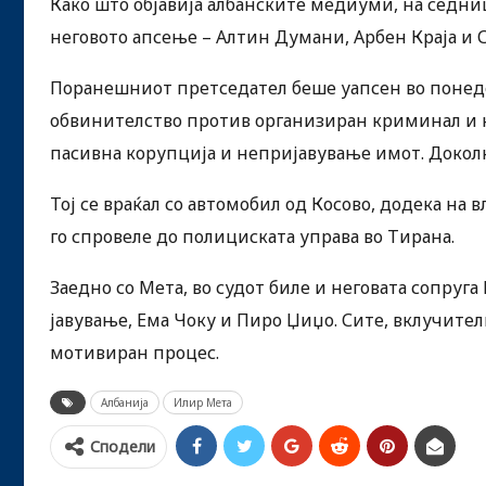
Како што објавија албанските медиуми, на седни
неговото апсење – Алтин Думани, Арбен Краја и 
Поранешниот претседател беше уапсен во понеде
обвинителство против организиран криминал и к
пасивна корупција и непријавување имот. Доколк
Тој се враќал со автомобил од Косово, додека на
го спровеле до полициската управа во Тирана.
Заедно со Мета, во судот биле и неговата сопруг
јавување, Ема Чоку и Пиро Џиџо. Сите, вклучител
мотивиран процес.
Албанија
Илир Мета
Сподели