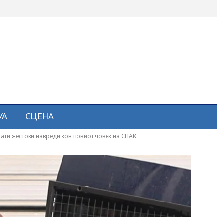
УА
СЦЕНА
ати жестоки навреди кон првиот човек на СПАК