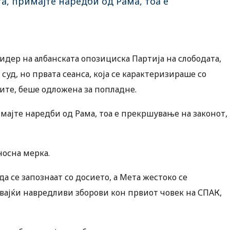
а, примајте наредби од Рама, тоа е
дер на албанската опозициска Партија на слободата,
уд, но првата сеанса, која се карактеризираше со
ите, беше одложена за попладне.
мајте наредби од Рама, тоа е прекршување на законот,
носна мерка.
 се запознаат со досието, а Мета жестоко се
вајќи навредливи зборови кон првиот човек на СПАК,