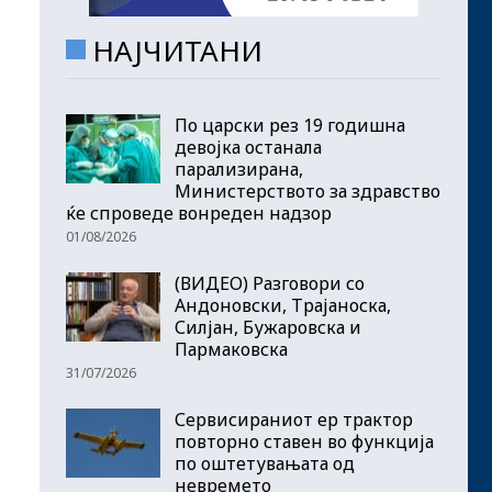
НАЈЧИТАНИ
По царски рез 19 годишна
девојка останала
парализирана,
Министерството за здравство
ќе спроведе вонреден надзор
01/08/2026
(ВИДЕО) Разговори со
Андоновски, Трајаноска,
Силјан, Бужаровска и
Пармаковска
31/07/2026
Сервисираниот ер трактор
повторно ставен во функција
по оштетувањата од
невремето