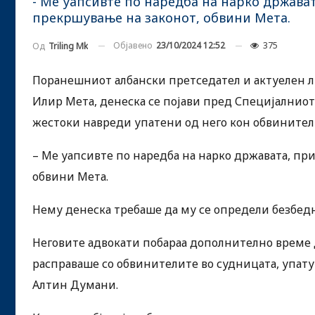
- Ме уапсивте по наредба на нарко држават
прекршување на законот, обвини Мета.
Објавено
23/10/2024 12:52
375
Од
Triling Mk
Поранешниот албански претседател и актуелен ли
Илир Мета, денеска се појави пред Специјалниот с
жестоки навреди упатени од него кон обвинител
– Ме уапсивте по наредба на нарко државата, при
обвини Мета.
Нему денеска требаше да му се определи безбед
Неговите адвокати побараа дополнително време да
расправаше со обвинителите во судницата, упату
Алтин Думани.