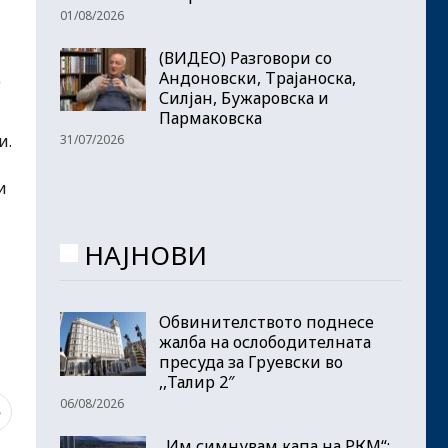
01/08/2026
(ВИДЕО) Разговори со
Андоновски, Трајаноска,
о
Силјан, Бужаровска и
Пармаковска
и.
31/07/2026
и
НАЈНОВИ
и
Обвинителството поднесе
жалба на ослободителната
пресуда за Груевски во
,,Талир 2″
06/08/2026
5
„Им симнувам капа на РКМ“: