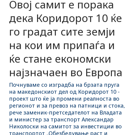
Овој самит е порака
дека Коридорот 10 ќе
го градат сите земји
на кои им припаѓа и
ќе стане економски
најзначаен во Европа
Почнуваме со изградба на брзата пруга
на македонскиот дел од Коридорот 10 -
проект што ќе ја промени реалноста во
регионот и за превоз на патници и стока,
рече заменик-претседателот на Владата
и министер за транспорт Александар
Николоски на самитот за инвестиции во
транспортот „Обезбедување раст и