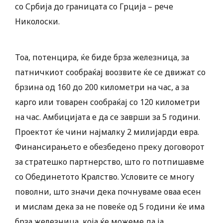
со Србија до границата со Грција – рече
Николоски.
Тоа, потенцира, ќе биде брза железница, за
патничкиот сообраќај воозвите ќе се движат со
брзина од 160 до 200 километри на час, а за
карго или товарен сообраќај со 120 километри
на час. Амбицијата е да се заврши за 5 години.
Проектот ќе чини најмалку 2 милијарди евра.
Финансирањето е обезбедено преку договорот
за стратешко партнерство, што го потпишавме
со Обединетото Кралство. Условите се многу
поволни, што значи дека почнуваме оваа есен
и мислам дека за не повеќе од 5 години ќе има
брза железница, која ќе можеме да ја