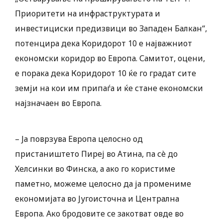
Приоритети на инфраструктурата и
инвестициски предизвици во Западен Балкан“,
потенцира дека Коридорот 10 е најважниот
економски коридор во Европа. Самитот, оцени,
е порака дека Коридорот 10 ќе го градат сите
земји на кои им припаѓа и ќе стане економски
најзначаен во Европа.
– Ја поврзува Европа целосно од
пристаништето Пиреј во Атина, па сè до
Хелсинки во Финска, а ако го користиме
паметно, можеме целосно да ја промениме
економијата во Југоисточна и Централна
Европа. Ако бродовите се закотват овде во