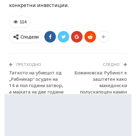
конкретни инвестиции.
114
Сподели
ПРЕТХОДНО
СЛЕДНО
Таткото на убиецот од
Божиновска: Рубинот е
„Рибникар“ осуден на
заштитен како
14 и пол години затвор,
македонски
а мајката на две години
полускапоцен камен
и 11 месеци