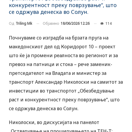
конкурентност преку поврзување“, што
се одржува денеска во Солун.
Објавено
18/06/2026 12:26
114
Од
Triling Mk
Почнуваме со изградба на брзата пруга на
македонскиот дел од Коридорот 10 – проект
што ќе ја промени реалноста во регионот и за
превоз на патници и стока – рече заменик-
претседателот на Владата и министер за
транспорт Александар Николоски на самитот за
инвестиции во транспортот „Обезбедување
раст и конкурентност преку поврзување“, што
се одржува денеска во Солун.
Николоски, во дискусијата на панелот
„Остварување на проширувањето на ТЕН-Т: