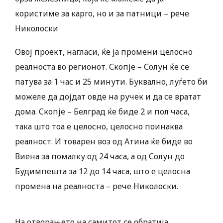
користиме за карго, но и за патници – рече
Николоски
Овој проект, нагласи, ќе ја промени целосно
реалноста во регионот. Скопје – Солун ќе се
патува за 1 час и 25 минути. Буквално, луѓето би
можеле да дојдат овде на ручек и да се вратат
дома. Скопје – Белград ќе биде 2 и пол часа,
така што тоа е целосно, целосно поинаква
реалност. И товарен воз од Атина ќе биде во
Виена за помалку од 24 часа, а од Солун до
Будимпешта за 12 до 14 часа, што е целосна
промена на реалноста – рече Николоски.
На отворањето на самитот се обратија