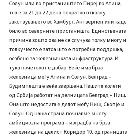
Солун или во пристаништето Пиреј во Атина,
тоа е за 21 до 22 дена пократко отколку
закотвувањето во Хамбург, Антверпен или каде
било во северните пристаништа. Единствената
причина зошто ова не се случува толку многу и
толку често е затоа што е потребна поддршка,
особено за железничката инфраструктура. И
тука почетокот е добар. Веќе има брза
железница меѓу Атина и Солун. Белград –
Будимпешта е веќе завршена. Нашите колеги
од Србија работат на делницата Белград – Ниш.
Она што недостига е делот меѓу Ниш, Скопје и
Солун. Од наша страна почнавме многу
амбициозна програма – изградба на брза
железница на целиот Коридор 10, од границата