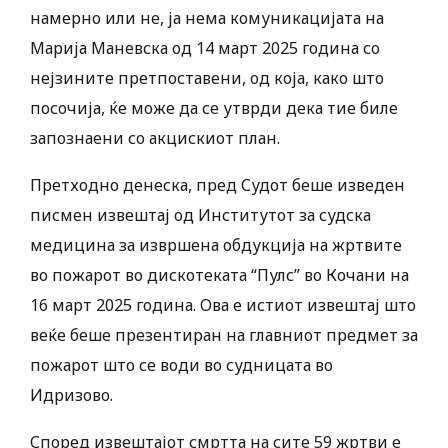
намерно или не, ја нема комуникацијата на
Марија Маневска од 14 март 2025 година со
нејзините претпоставени, од која, како што
посочија, ќе може да се утврди дека тие биле
запознаени со акцискиот план.
Претходно денеска, пред Судот беше изведен
писмен извештај од Институтот за судска
медицина за извршена обдукција на жртвите
во пожарот во дискотеката “Пулс” во Кочани на
16 март 2025 година. Ова е истиот извештај што
веќе беше презентиран на главниот предмет за
пожарот што се води во судницата во
Идризово.
Според извештајот смртта на сите 59 жртви е