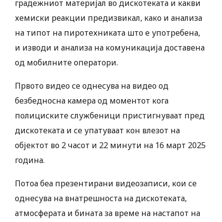
градежниот материјал во дискотеката и какви
хемиски реакции предизвикал, како и анализа
на типот на пиротехниката што е употребена,
и изводи и анализа на комуникација доставена
од мобилните оператори.
Првото видео се однесува на видео од
безбедносна камера од моментот кога
полициските службеници пристигнуваат пред
дискотеката и се упатуваат кон влезот на
објектот во 2 часот и 22 минути на 16 март 2025
година.
Потоа беа презентирани видеозаписи, кои се
однесува на внатрешноста на дискотеката,
атмосферата и бината за време на настапот на