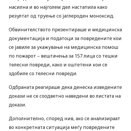
насилна и во најголем дел настапила како
резултат од труење со јаглероден моноксид.
Обвинителството презентираше и медицинска
документација и податоци за повредените кои
се јавиле за укажување на медицинска помош
по пожарот – вештачења за 157 лица со тешки
телесни повреди, како и оштетени кои се
здобиле со телесни повреди.
Одбраната реагираше дека денеска изведените
докази не се соодветно наведени во листата на
докази.
Дополнително, според нив, ако се анализираат
во конкретната ситуација меѓу повредените