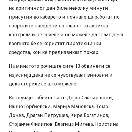
на критичниот ден биле неколку минути
присутни во кабарето и почнале да работат по
обврските наведени во планот за акциска
контрола и не знаеле и не можеле да знаат дека
воопшто ќе се користат пиротехнички
средства, кои ќе предизвикаат пожар.
На минатото рочиште сите 13 обвинети се
изјаснија дека не се чувствуваат виновни и
дека сториле сѐ што можеле.
Во случајот обвинети се Дејан Салтировски,
Ванчо Ѓорѓиевски, Марија Маневска, Томо
Донев, Драган Петрушев, Кире Богатинов,
Стојанче Филипов, Благица Митева, Кристина