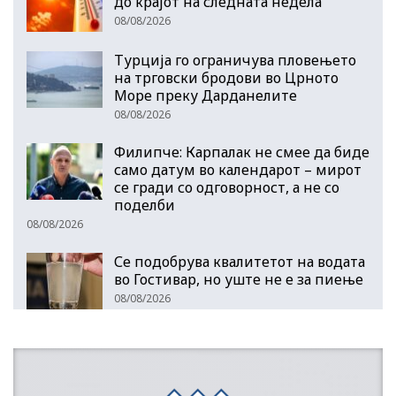
до крајот на следната недела
08/08/2026
Турција го ограничува пловењето
на трговски бродови во Црното
Море преку Дарданелите
08/08/2026
Филипче: Карпалак не смее да биде
само датум во календарот – мирот
се гради со одговорност, а не со
поделби
08/08/2026
Се подобрува квалитетот на водата
во Гостивар, но уште не е за пиење
08/08/2026