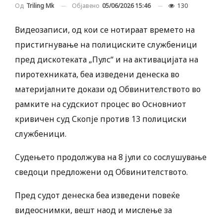
Објавено
05/06/2026 15:46
130
Од
Triling Mk
Видеозаписи, од кои се нотираат времето на
пристигнување на полициските службеници
пред дискотеката „Пулс“ и на активацијата на
пиротехниката, беа изведени денеска во
материјалните докази од Обвинителството во
рамките на судскиот процес во Основниот
кривичен суд Скопје против 13 полициски
службеници.
Судењето продолжува на 8 јули со сослушување
сведоци предложени од Обвинителството.
Пред судот денеска беа изведени повеќе
видеоснимки, вешт наод и мислење за