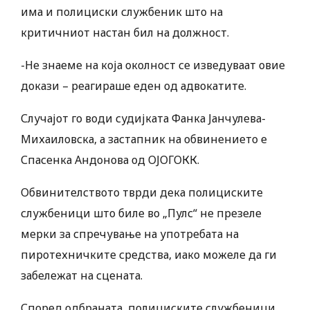
има и полициски службеник што на
критичниот настан бил на должност.
-Не знаеме на која околност се изведуваат овие
докази – реагираше еден од адвокатите.
Случајот го води судијката Фанка Јанчулева-
Михаиловска, а застапник на обвинението е
Спасенка Андонова од ОЈОГОКК.
Обвинителството тврди дека полициските
службеници што биле во „Пулс“ не презеле
мерки за спречување на употребата на
пиротехничките средства, иако можеле да ги
забележат на сцената.
Според одбраната, полициските службеници