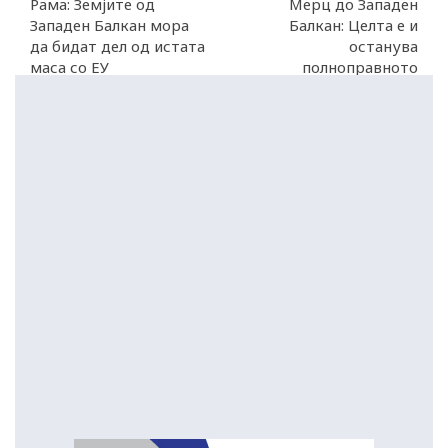
Рама: Земјите од
Мерц до Западен
Западен Балкан мора
Балкан: Целта е и
да бидат дел од истата
останува
маса со ЕУ
полноправното
членство