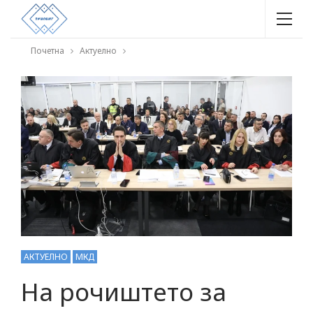
Почетна
Актуелно
АКТУЕЛНО
МКД
На рочиштето за