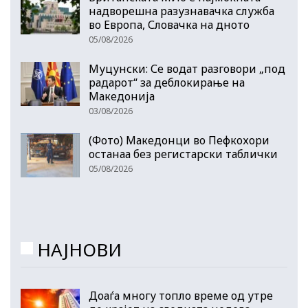
надворешна разузнавачка служба
во Европа, Словачка на дното
05/08/2026
Муцунски: Се водат разговори „под
радарот“ за деблокирање на
Македонија
03/08/2026
(Фото) Македонци во Пефкохори
останаа без регистарски таблички
05/08/2026
НАЈНОВИ
Доаѓа многу топло време од утре