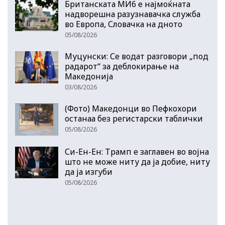
Британската МИ6 е најмоќната
надворешна разузнавачка служба
во Европа, Словачка на дното
05/08/2026
Муцунски: Се водат разговори „под
радарот“ за деблокирање на
Македонија
03/08/2026
(Фото) Македонци во Пефкохори
останаа без регистарски таблички
05/08/2026
Си-Ен-Ен: Трамп е заглавен во војна
што не може ниту да ја добие, ниту
да ја изгуби
05/08/2026