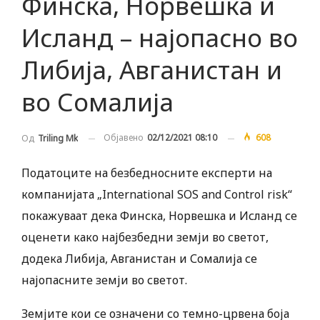
Финска, Норвешка и
Исланд – најопасно во
Либија, Авганистан и
во Сомалија
Објавено
02/12/2021 08:10
608
Од
Triling Mk
Податоците на безбедносните експерти на
компанијата „International SOS and Control risk“
покажуваат дека Финска, Норвешка и Исланд се
оценети како најбезбедни земји во светот,
додека Либија, Авганистан и Сомалија се
најопасните земји во светот.
Земјите кои се означени со темно-црвена боја