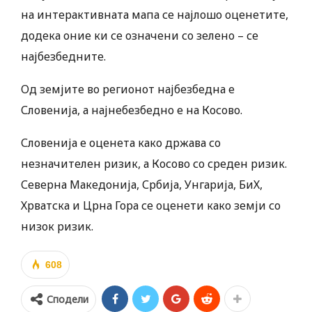
на интерактивната мапа се најлошо оценетите,
додека оние ки се означени со зелено – се
најбезбедните.
Од земјите во регионот најбезбедна е
Словенија, а најнебезбедно е на Косово.
Словенија е оценета како држава со
незначителен ризик, а Косово со среден ризик.
Северна Македонија, Србија, Унгарија, БиХ,
Хрватска и Црна Гора се оценети како земји со
низок ризик.
608
Сподели