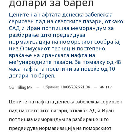
долари за барел
Цените на нафтата денеска забележаа
сериозен пад на светските пазари, откако
САД и Иран потпишаа меморандум за
разбирање што предвидува
нормализација на поморскиот сообраќај
низ Ормускиот теснец и постепено
враќање на иранската нафта на
меѓународните пазари. За помалку од 48
часа нафтата поевтини за повеќе од 10
долари по барел.
Објавено
18/06/2026 21:04
117
Од
Triling Mk
Цените на нафтата денеска забележаа сериозен
пад на светските пазари, откако САД и Иран
потпишаа меморандум за разбирање што
предвидува нормализација на поморскиот