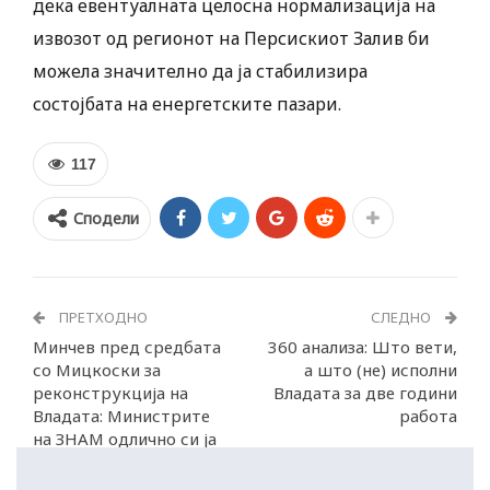
дека евентуалната целосна нормализација на
извозот од регионот на Персискиот Залив би
можела значително да ја стабилизира
состојбата на енергетските пазари.
117
Сподели
ПРЕТХОДНО
СЛЕДНО
Минчев пред средбата
360 анализа: Што вети,
со Мицкоски за
а што (не) исполни
реконструкција на
Владата за две години
Владата: Министрите
работа
на ЗНАМ одлично си ја
вршат работата