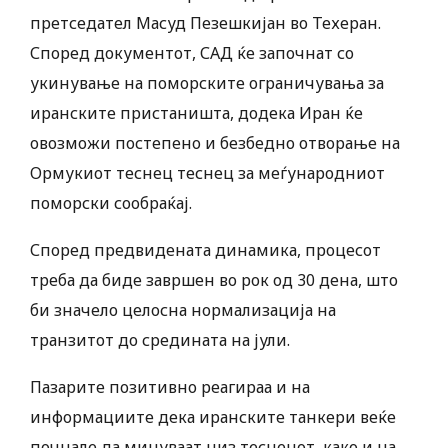
претседател Масуд Пезешкијан во Техеран.
Според документот, САД ќе започнат со
укинување на поморските ограничувања за
иранските пристаништа, додека Иран ќе
овозможи постепено и безбедно отворање на
Ормукиот теснец теснец за меѓународниот
поморски сообраќај.
Според предвидената динамика, процесот
треба да биде завршен во рок од 30 дена, што
би значело целосна нормализација на
транзитот до средината на јули.
Пазарите позитивно реагираа и на
информациите дека иранските танкери веќе
почнале да минуваат низ теснецот, како и на