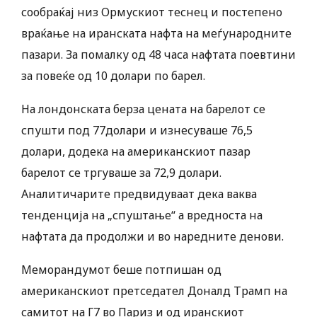
сообраќај низ Ормускиот теснец и постепено
враќање на иранската нафта на меѓународните
пазари. За помалку од 48 часа нафтата поевтини
за повеќе од 10 долари по барел.
На лондонската берза цената на барелот се
спушти под 77долари и изнесуваше 76,5
долари, додека на американскиот пазар
барелот се тргуваше за 72,9 долари.
Аналитичарите предвидуваат дека ваква
тенденција на „спуштање“ а вредноста на
нафтата да продолжи и во наредните денови.
Меморандумот беше потпишан од
американскиот претседател Доналд Трамп на
самитот на Г7 во Париз и од иранскиот