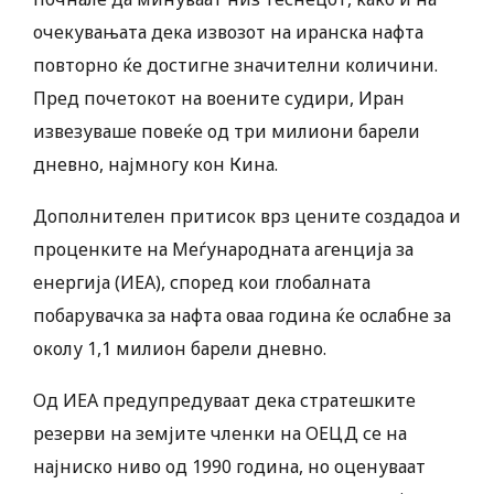
очекувањата дека извозот на иранска нафта
повторно ќе достигне значителни количини.
Пред почетокот на воените судири, Иран
извезуваше повеќе од три милиони барели
дневно, најмногу кон Кина.
Дополнителен притисок врз цените создадоа и
проценките на Меѓународната агенција за
енергија (ИЕА), според кои глобалната
побарувачка за нафта оваа година ќе ослабне за
околу 1,1 милион барели дневно.
Од ИЕА предупредуваат дека стратешките
резерви на земјите членки на ОЕЦД се на
најниско ниво од 1990 година, но оценуваат