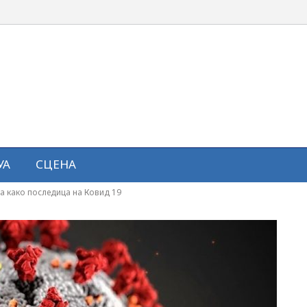
УА
СЦЕНА
а како последица на Ковид 19