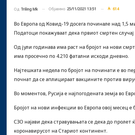
Објавено
25/11/2021 13:51
614
Од
Triling Mk
Во Европа од Ковид-19 досега починале над 1,5 
Податоци покажуваат дека првиот смртен случај 
Од јули годинава има раст на бројот на нови смр
има просечно по 4.210 фатални исходи дневно.
Најтешката недела по бројот на починати е во пе
почнат да се аплицираат вакцините против виру
Во моментов, Русија е најпогодената земја во Евр
Бројот на нови инфекции во Европа овој месец е 
СЗО најави дека стравувањата се дека до пролет
коронавирусот на Стариот континент.