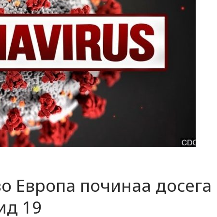
во Европа починаа досега
ид 19