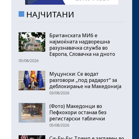
НАЈЧИТАНИ
Британската МИ6 е
најмоќната надворешна
разузнавачка служба во
Европа, Словачка на дното
05/08/2026
Муцунски: Се водат
разговори „под радарот“ за
деблокирање на Македонија
03/08/2026
(Фото) Македонци во
Пефкохори останаа без
регистарски таблички
05/08/2026
Си-Ен-Ен: Трамп е заглавен во