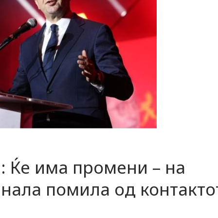
 Ќе има промени – на
анала помила од контакто