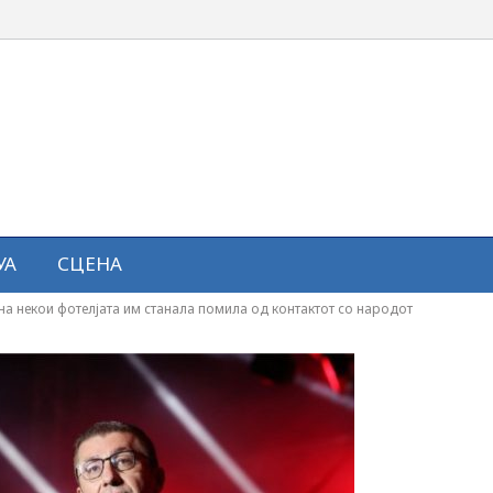
УА
СЦЕНА
на некои фотелјата им станала помила од контактот со народот