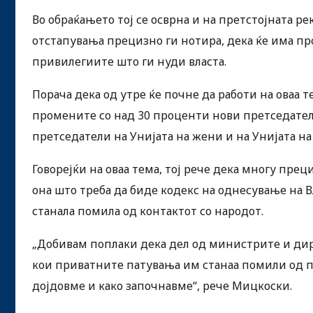
Во обраќањето тој се осврна и на претстојната ре
отстапувања прецизно ги нотира, дека ќе има про
привилегиите што ги нуди власта.
Порача дека од утре ќе почне да работи на оваа 
промените со над 30 проценти нови претседатели
претседатели на Унијата на жени и на Унијата 
Говорејќи на оваа тема, тој рече дека многу пр
она што треба да биде кодекс на однесување на Вл
станала помила од контактот со народот.
„Добивам поплаки дека дел од министрите и дире
кои приватните патувања им станаа помили од пос
дојдовме и како започнавме“, рече Мицкоски.