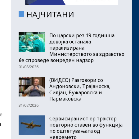
НАЈЧИТАНИ
По царски рез 19 годишна
девојка останала
парализирана,
Министерството за здравство
ќе спроведе вонреден надзор
01/08/2026
(ВИДЕО) Разговори со
Андоновски, Трајаноска,
Силјан, Бужаровска и
Пармаковска
31/07/2026
е
Сервисираниот ер трактор
а
повторно ставен во функција
по оштетувањата од
невремето