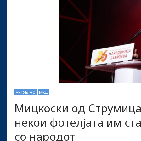
АКТУЕЛНО
МКД
Мицкоски од Струмица:
некои фотелјата им ст
со народот