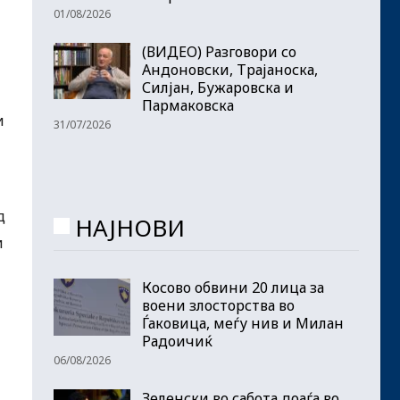
01/08/2026
(ВИДЕО) Разговори со
Андоновски, Трајаноска,
Силјан, Бужаровска и
Пармаковска
и
31/07/2026
д
НАЈНОВИ
и
Косово обвини 20 лица за
воени злосторства во
Ѓаковица, меѓу нив и Милан
Радоичиќ
06/08/2026
Зеленски во сабота доаѓа во