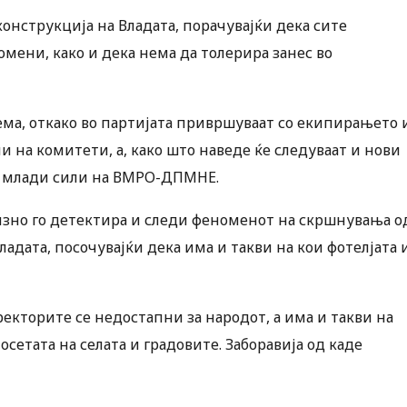
конструкција на Владата, порачувајќи дека сите
мени, како и дека нема да толерира занес во
тема, откако во партијата привршуваат со екипирањето 
 на комитети, а, како што наведе ќе следуваат и нови
на млади сили на ВМРО-ДПМНЕ.
ецизно го детектира и следи феноменот на скршнувања о
адата, посочувајќи дека има и такви на кои фотелјата 
кторите се недостапни за народот, а има и такви на
етата на селата и градовите. Заборавија од каде