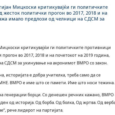
ијан Мицкоски критикувајќи ги политичките
 жесток политички прогон во 2017, 2018 и на
 кажа имало предлози од челници на СДСМ за
Мицкоски критикувајќи ги политичките противници
прогон во 2017, 2018 и на почетокот на 2019 година,
на СДСМ за укинување на акронимот ВМРО со закон.
на, историјата е добра учителка, треба само да се
МНЕ. ВМРО е име што се памети. Име што носи тежина.
 на генерации борци. Со денешен речник кажано, ВМРО 
н од историја. Од борба. Од болка, Од жртва. Од верб
е“, рече лидерот на партијата.