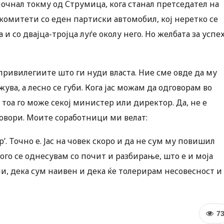
 почнал токму од Струмица, кога станал претседател на
омитети со еден партиски автомобил, кој неретко се
и со двајца-тројца луѓе околу него. Но желбата за успех
 привилегиите што ги нуди власта. Ние сме овде да му
ва, а лесно се губи. Кога јас можам да одговорам во
 тоа го може секој министер или директор. Да, не е
говори. Моите соработници ми велат:
’. Точно е. Јас на човек скоро и да не сум му повишил
кого се однесувам со почит и разбирање, што е и моја
чи, дека сум наивен и дека ќе толерирам несовесност и
7