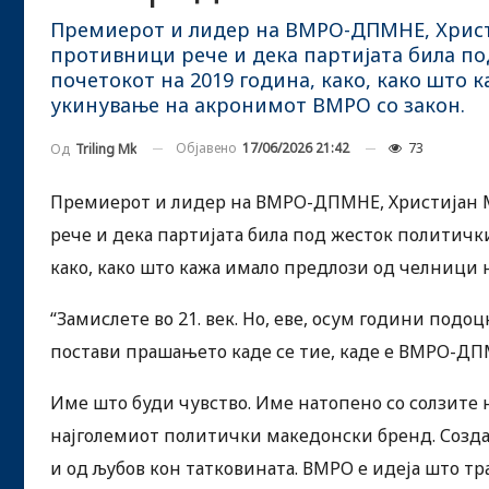
Премиерот и лидер на ВМРО-ДПМНЕ, Христ
противници рече и дека партијата била под
почетокот на 2019 година, како, како што
укинување на акронимот ВМРО со закон.
Објавено
17/06/2026 21:42
73
Од
Triling Mk
Премиерот и лидер на ВМРО-ДПМНЕ, Христијан 
рече и дека партијата била под жесток политички 
како, како што кажа имало предлози од челници 
“Замислете во 21. век. Но, еве, осум години подоц
постави прашањето каде се тие, каде е ВМРО-ДП
Име што буди чувство. Име натопено со солзите
најголемиот политички македонски бренд. Создаде
и од љубов кон татковината. ВМРО е идеја што тра