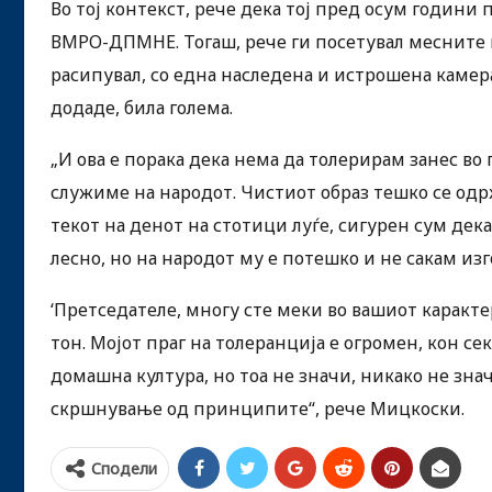
Во тој контекст, рече дека тој пред осум години
ВМРО-ДПМНЕ. Тогаш, рече ги посетувал месните к
расипувал, со една наследена и истрошена камера 
додаде, била голема.
„И ова е порака дека нема да толерирам занес во
служиме на народот. Чистиот образ тешко се одржу
текот на денот на стотици луѓе, сигурен сум дека
лесно, но на народот му е потешко и не сакам из
‘Претседателе, многу сте меки во вашиот карактер
тон. Мојот праг на толеранција е огромен, кон се
домашна култура, но тоа не значи, никако не зна
скршнување од принципите“, рече Мицкоски.
Сподели