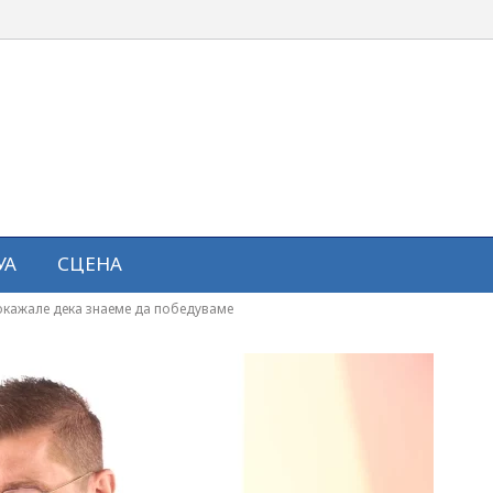
УА
СЦЕНА
покажале дека знаеме да победуваме