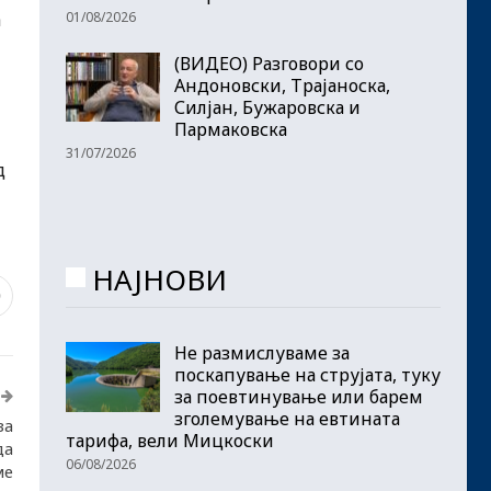
01/08/2026
а
(ВИДЕО) Разговори со
Андоновски, Трајаноска,
Силјан, Бужаровска и
Пармаковска
31/07/2026
д
НАЈНОВИ
0
Не размислуваме за
поскапување на струјата, туку
за поевтинување или барем
зголемување на евтината
за
тарифа, вели Мицкоски
да
06/08/2026
ме