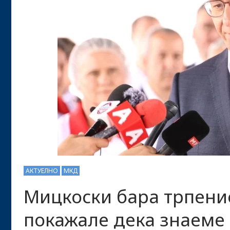
АКТУЕЛНО
МКД
Мицкоски бара трпение
покажале дека знаеме