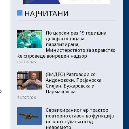
НАЈЧИТАНИ
По царски рез 19 годишна
девојка останала
парализирана,
Министерството за здравство
ќе спроведе вонреден надзор
01/08/2026
(ВИДЕО) Разговори со
Андоновски, Трајаноска,
Силјан, Бужаровска и
о
Пармаковска
31/07/2026
Сервисираниот ер трактор
повторно ставен во функција
по оштетувањата од
невремето