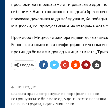
проблеми да ги решаваме и ги решаваме еден по е
се бориме. Ништо во животот не доаѓа бргу и лесн
покажале дека знаеме да победуваме, ќе победиме
Мицкоски, кој присуствуваше на отворање нова ф
Премиерот Мицкоски завчера изјави дека акцискио
Европската комисија и неофицијално е усогласен с
против да бидеме и дел од иницијативата „Трит
Сподели
ПРЕТХОДНО
Владата прави потрошувачко портфолио со кое
потрошувачите би имале од 5 до 10 отсто поевтина
цена на струјата, најави Мицкоски