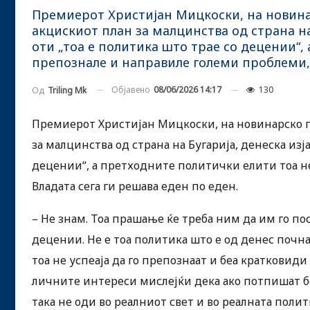
Премиерот Христијан Мицкоски, на новина
акцискиот план за малцинства од страна на
оти „тоа е политика што трае со децении“,
препознале и направиле големи проблеми, 
Објавено
08/06/2026 14:17
130
Од
Triling Mk
Премиерот Христијан Мицкоски, на новинарско п
за малцинства од страна на Бугарија, денеска изј
децении“, а претходните политички елити тоа н
Владата сега ги решава еден по еден.
– Не знам. Тоа прашање ќе треба ним да им го по
децении. Не е тоа политика што е од денес почна
тоа не успеаја да го препознаат и беа кратковид
личните интереси мислејќи дека ако потпишат бе
така не оди во реалниот свет и во реалната полит