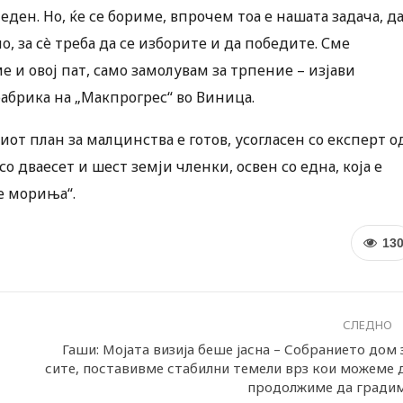
ден. Но, ќе се бориме, впрочем тоа е нашата задача, д
о, за сè треба да се изборите и да победите. Сме
 и овој пат, само замолувам за трпение – изјави
абрика на „Макпрогрес“ во Виница.
т план за малцинства е готов, усогласен со експерт о
о дваесет и шест земји членки, освен со една, која е
е мориња“.
13
СЛЕДНО
Гаши: Мојата визија беше јасна – Собранието дом 
сите, поставивме стабилни темели врз кои можеме 
продолжиме да гради