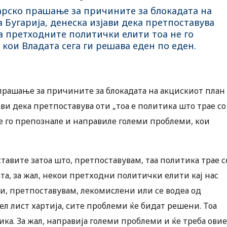
рско прашање за причините за блокадата на
 Бугарија, денеска изјави дека претпоставува
 а претходните политички елити тоа не го
кои Владата сега ги решава еден по еден.
рашање за причините за блокадата на акцискиот план
ави дека претпоставува оти „тоа е политика што трае со
е го препознале и направиле големи проблеми, кои
ставите затоа што, претпоставувам, таа политика трае с
та, за жал, некои претходни политички елити кај нас
и и, претпоставувам, лекомислени или се водеа од
л лист хартија, сите проблеми ќе бидат решени. Тоа
ика. За жал, направија големи проблеми и ќе треба овие