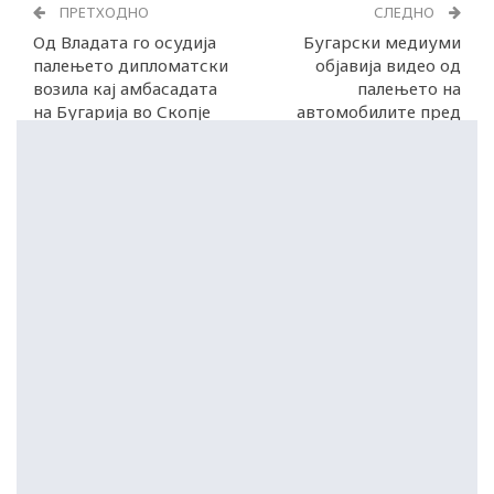
ПРЕТХОДНО
СЛЕДНО
Од Владата го осудија
Бугарски медиуми
палењето дипломатски
објавија видео од
возила кај амбасадата
палењето на
на Бугарија во Скопје
автомобилите пред
амбасадата во Скопје