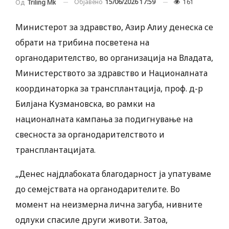
Објавено
15/06/2026 17:59
161
Од
Triling Mk
Министерот за здравство, Азир Алиу денеска се
обрати на трибина посветена на
органодарителство, во организација на Владата,
Министерството за здравство и Националната
координаторка за трансплантација, проф. д-р
Билјана Кузмановска, во рамки на
националната кампања за подигнување на
свесноста за органодарителството и
трансплантацијата.
„Денес најдлабоката благодарност ја упатуваме
до семејствата на органодарителите. Во
момент на неизмерна лична загуба, нивните
одлуки спасиле други животи. Затоа,