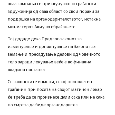
оваа кампања се приклучуваат и граѓански
здруженија од оваа област со свои пораки за
поддршка на органодарителството“, истакна
министерот Алиу во обраќањето.
Тој додаде дека Предлог-законот за
изменување и дополнување на Законот за
земање и пресадување делови од човечкото
тело заради лекување веќе е во финална
владина постапка.
Со законските измени, секој полнолетен
граѓанин при посета на својот матичен лекар
ќе треба да се произнесе дали сака или не сака
по смртта да биде органодарител.