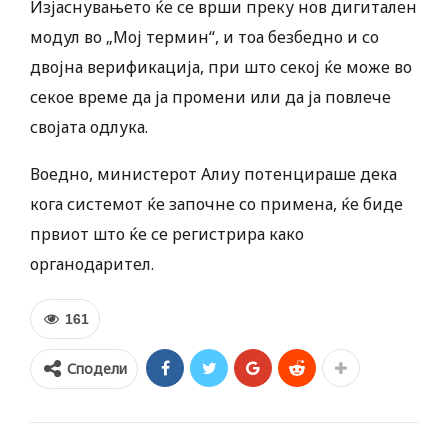
Изјаснувањето ќе се врши преку нов дигитален
модул во „Мој термин“, и тоа безбедно и со
двојна верификација, при што секој ќе може во
секое време да ја промени или да ја повлече
својата одлука.
Воедно, министерот Алиу потенцираше дека
кога системот ќе започне со примена, ќе биде
првиот што ќе се регистрира како
органодарител.
161
Сподели