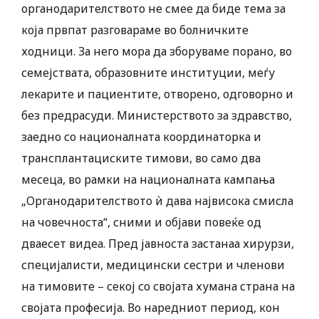
органодарителството не смее да биде тема за
која првпат разговараме во болничките
ходници. За него мора да зборуваме порано, во
семејствата, образовните институции, меѓу
лекарите и пациентите, отворено, одговорно и
без предрасуди. Министерството за здравство,
заедно со националната координаторка и
трансплантациските тимови, во само два
месеца, во рамки на националната кампања
„Органодарителството ѝ дава највисока смисла
на човечноста“, сними и објави повеќе од
дваесет видеа. Пред јавноста застанаа хирурзи,
специјалисти, медицински сестри и членови
на тимовите – секој со својата хумана страна на
својата професија. Во наредниот период, кон