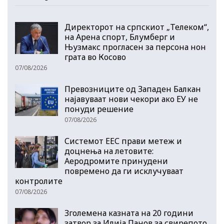
Директорот на српскиот „Телеком“,
на Арена спорт, Блумберг и
Њузмакс прогласен за персона нон
грата во Косово
07/08/2026
Превозниците од Западен Балкан
најавуваат нови чекори ако ЕУ не
понуди решение
07/08/2026
Системот ЕЕС прави метеж и
доцнења на летовите:
Аеродромите принудени
повремено да ги исклучуваат
контролите
07/08/2026
Зголемена казната на 20 години
затвор за Илија Панов за свирепото