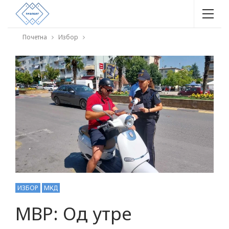
Почетна
Избор
ИЗБОР
МКД
МВР: Од утре