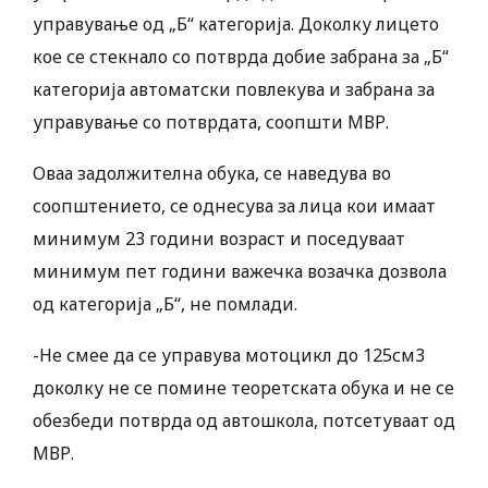
управување од „Б“ категорија. Доколку лицето
кое се стекнало со потврда добие забрана за „Б“
категорија автоматски повлекува и забрана за
управување со потврдата, соопшти МВР.
Оваа задолжителна обука, се наведува во
соопштението, се однесува за лица кои имаат
минимум 23 години возраст и поседуваат
минимум пет години важечка возачка дозвола
од категорија „Б“, не помлади.
-Не смее да се управува мотоцикл до 125см3
доколку не се помине теоретската обука и не се
обезбеди потврда од автошкола, потсетуваат од
МВР.