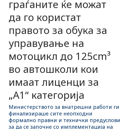
граѓаните ќе можат
да го користат
правото за обука за
управување на
мотоцикл до 125cm³
во автошколи кои
имаат лиценци за
„А1“ категорија
Министерството за внатрешни работи ги
финализираше сите неопходни
формално правни и технички предуслови
за да се започне со имплементација на