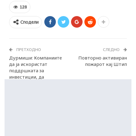
128
Сподели
ПРЕТХОДНО
СЛЕДНО
Дурмиши: Компаниите
Повторно активиран
да ја искористат
пожарот кај Штип
поддршката за
инвестиции, да
аплицираат до 15 јуни