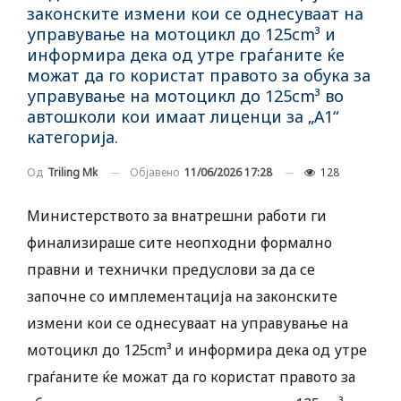
законските измени кои се однесуваат на
управување на мотоцикл до 125cm³ и
информира дека од утре граѓаните ќе
можат да го користат правото за обука за
управување на мотоцикл до 125cm³ во
автошколи кои имаат лиценци за „А1“
категорија.
Објавено
11/06/2026 17:28
128
Од
Triling Mk
Министерството за внатрешни работи ги
финализираше сите неопходни формално
правни и технички предуслови за да се
започне со имплементација на законските
измени кои се однесуваат на управување на
мотоцикл до 125cm³ и информира дека од утре
граѓаните ќе можат да го користат правото за