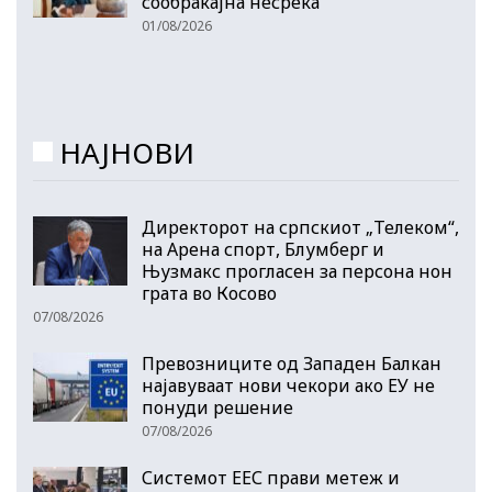
сообраќајна несреќа
01/08/2026
НАЈНОВИ
Директорот на српскиот „Телеком“,
на Арена спорт, Блумберг и
Њузмакс прогласен за персона нон
грата во Косово
07/08/2026
Превозниците од Западен Балкан
најавуваат нови чекори ако ЕУ не
понуди решение
07/08/2026
Системот ЕЕС прави метеж и