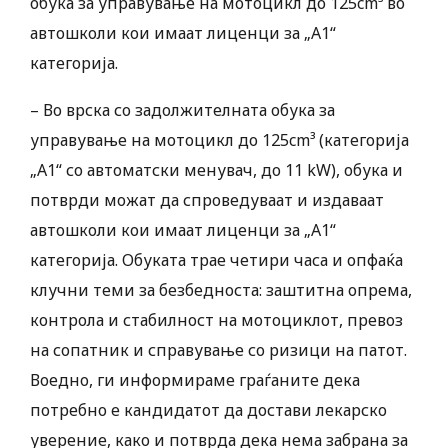
обука за управување на мотоцикл до 125cm³ во
автошколи кои имаат лиценци за „А1“
категорија.
– Во врска со задолжителната обука за
управување на мотоцикл до 125cm³ (категорија
„А1“ со автоматски менувач, до 11 kW), обука и
потврди можат да спроведуваат и издаваат
автошколи кои имаат лиценци за „А1“
категорија. Обуката трае четири часа и опфаќа
клучни теми за безбедноста: заштитна опрема,
контрола и стабилност на мотоциклот, превоз
на сопатник и справување со ризици на патот.
Воедно, ги информираме граѓаните дека
потребно е кандидатот да достави лекарско
уверение, како и потврда дека нема забрана за